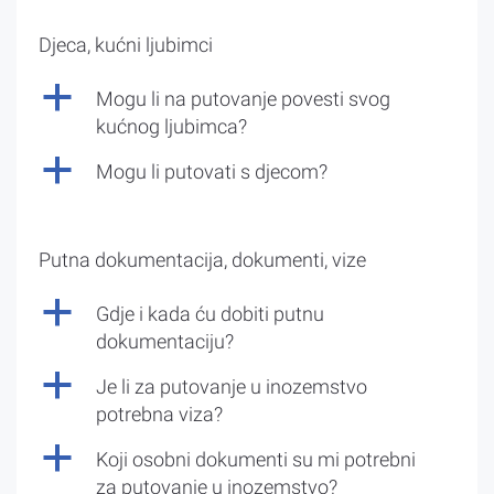
Djeca, kućni ljubimci
a
Mogu li na putovanje povesti svog
kućnog ljubimca?
a
Mogu li putovati s djecom?
Putna dokumentacija, dokumenti, vize
a
Gdje i kada ću dobiti putnu
dokumentaciju?
a
Je li za putovanje u inozemstvo
potrebna viza?
a
Koji osobni dokumenti su mi potrebni
za putovanje u inozemstvo?