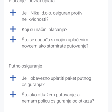
Plaćanje i povrat uplata
a
Je li Nikal d.o.o. osiguran protiv
nelikvidnosti?
a
Koji su načini plaćanja?
a
Što se događa s mojim uplaćenim
novcem ako stornirate putovanje?
Putno osiguranje
a
Je li obavezno uplatiti paket putnog
osiguranja?
a
Što ako otkažem putovanje, a
nemam policu osiguranja od otkaza?