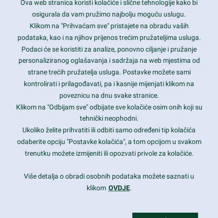
Ova web stranica koristi kolačiće i slične tehnologije kako bi
Latest trends and much more...
osigurala da vam pružimo najbolju moguću uslugu.
Klikom na "Prihvaćam sve" pristajete na obradu vaših
podataka, kao i na njihov prijenos trećim pružateljima usluga.
Contact Info
Podaci će se koristiti za analize, ponovno ciljanje i pružanje
personaliziranog oglašavanja i sadržaja na web mjestima od
strane trećih pružatelja usluga. Postavke možete sami
1600 Amphitheatre Parkway, Mountain View, CA 94043
kontrolirati i prilagođavati, pa i kasnije mijenjati klikom na
poveznicu na dnu svake stranice.
+1 650-253-0000
prothemes.net@gmail.com
Klikom na "Odbijam sve" odbijate sve kolačiće osim onih koji su
tehnički neophodni.
Daily: 9:00 am - 6:00 pm
Ukoliko želite prihvatiti ili odbiti samo određeni tip kolačića
Sunday: Closed
odaberite opciju "Postavke kolačića", a tom opcijom u svakom
trenutku možete izmijeniti ili opozvati privole za kolačiće.
Copyright 2017
FRESHFACE
© All Rights Reserved
Više detalja o obradi osobnih podataka možete saznati u
klikom
OVDJE
.