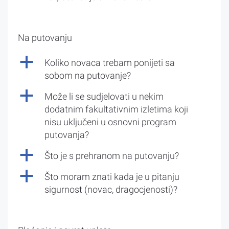
Na putovanju
a
Koliko novaca trebam ponijeti sa
sobom na putovanje?
a
Može li se sudjelovati u nekim
dodatnim fakultativnim izletima koji
nisu uključeni u osnovni program
putovanja?
a
Što je s prehranom na putovanju?
a
Što moram znati kada je u pitanju
sigurnost (novac, dragocjenosti)?