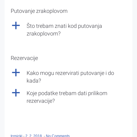
Putovanje zrakoplovom
a
Što trebam znati kod putovanja
zrakoplovom?
Rezervacije
a
Kako mogu rezervirati putovanje i do
kada?
a
Koje podatke trebam dati prilikom
rezervacije?
tcrnicki
-
2. 2. 2018.
-
No Comments