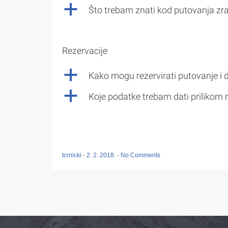
a
Što trebam znati kod putovanja z
Rezervacije
a
Kako mogu rezervirati putovanje i 
a
Koje podatke trebam dati prilikom r
tcrnicki
-
2. 2. 2018.
-
No Comments