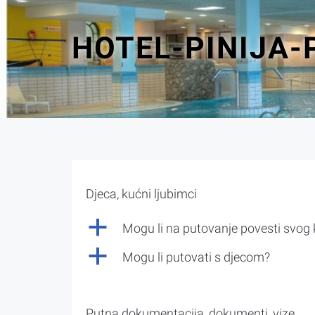
HOTEL-PINIJA
Djeca, kućni ljubimci
a
Mogu li na putovanje povesti svog
a
Mogu li putovati s djecom?
Putna dokumentacija, dokumenti, vize