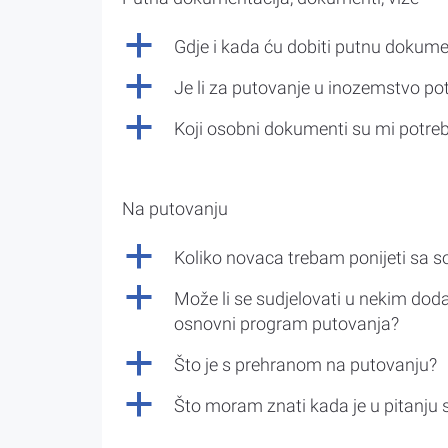
a
Gdje i kada ću dobiti putnu dokume
a
Je li za putovanje u inozemstvo po
a
Koji osobni dokumenti su mi potre
Na putovanju
a
Koliko novaca trebam ponijeti sa 
a
Može li se sudjelovati u nekim doda
osnovni program putovanja?
a
Što je s prehranom na putovanju?
a
Što moram znati kada je u pitanju 