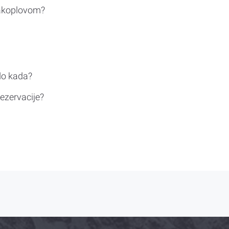
rakoplovom?
do kada?
ezervacije?