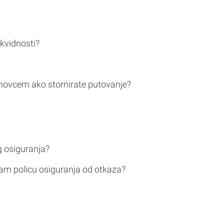
ikvidnosti?
novcem ako stornirate putovanje?
g osiguranja?
am policu osiguranja od otkaza?