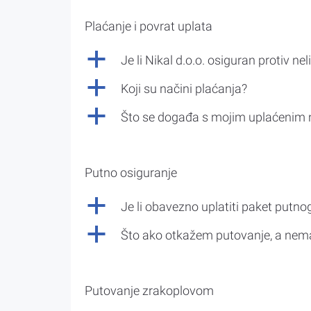
Plaćanje i povrat uplata
a
Je li Nikal d.o.o. osiguran protiv nel
a
Koji su načini plaćanja?
a
Što se događa s mojim uplaćenim 
Putno osiguranje
a
Je li obavezno uplatiti paket putno
a
Što ako otkažem putovanje, a nem
Putovanje zrakoplovom