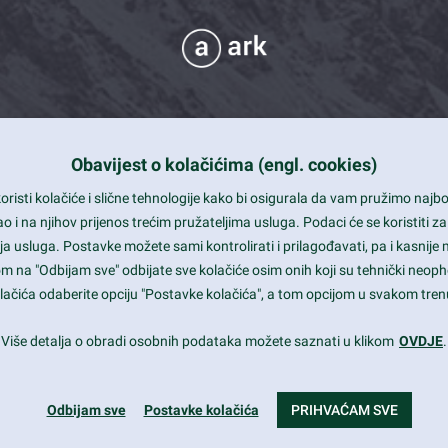
Obavijest o kolačićima (engl. cookies)
 Support
risti kolačiće i slične tehnologije kako bi osigurala da vam pružimo naj
t and beautiful design
i na njihov prijenos trećim pružateljima usluga. Podaci će se koristiti za
a usluga. Postavke možete sami kontrolirati i prilagođavati, pa i kasnije 
mited Eelements
om na "Odbijam sve" odbijate sve kolačiće osim onih koji su tehnički neoph
le ready
 kolačića odaberite opciju "Postavke kolačića", a tom opcijom u svakom trenu
st trends and much more...
Više detalja o obradi osobnih podataka možete saznati u klikom
OVDJE
.
Odbijam sve
Postavke kolačića
PRIHVAĆAM SVE