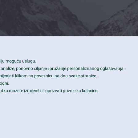
Contact Info
1600 Amphitheatre Parkway, Mountain
bolju moguću uslugu.
View, CA 94043
 analize, ponovno ciljanje i pružanje personaliziranog oglašavanja i
+1 650-253-0000
mijenjati klikom na poveznicu na dnu svake stranice.
prothemes.net@gmail.com
odni.
tku možete izmijeniti ili opozvati privole za kolačiće.
Daily: 9:00 am - 6:00 pm
Sunday: Closed
Terms & Conditions
|
Privacy & Policy