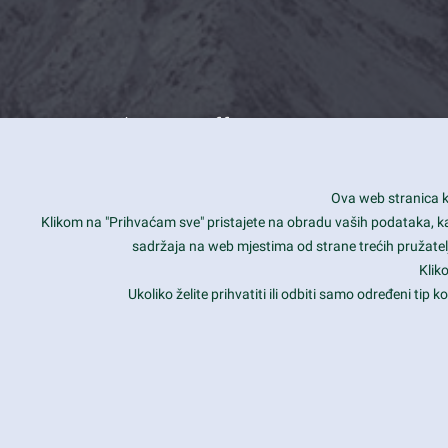
What we offer
How you can impact customers
24/7
Ova web stranica ko
Is your website user friendly?
Smar
Klikom na "Prihvaćam sve" pristajete na obradu vaših podataka, kao 
sadržaja na web mjestima od strane trećih pružatelj
Ark offers weekly stunning designs.
Unli
Klik
Why our customers love Ark?
Mobi
Ukoliko želite prihvatiti ili odbiti samo određeni tip
hat we do is all about passion
Late
Copyright 2017
FRESHFACE
© All Rights Reserved