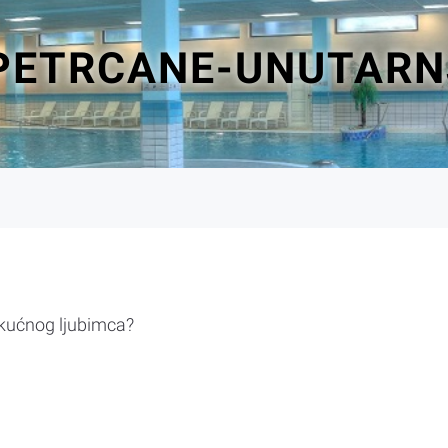
-PETRCANE-UNUTARN
 kućnog ljubimca?