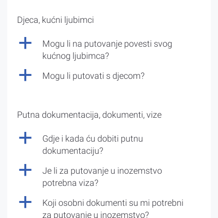
Djeca, kućni ljubimci
a
Mogu li na putovanje povesti svog
kućnog ljubimca?
a
Mogu li putovati s djecom?
Putna dokumentacija, dokumenti, vize
a
Gdje i kada ću dobiti putnu
dokumentaciju?
a
Je li za putovanje u inozemstvo
potrebna viza?
a
Koji osobni dokumenti su mi potrebni
za putovanje u inozemstvo?