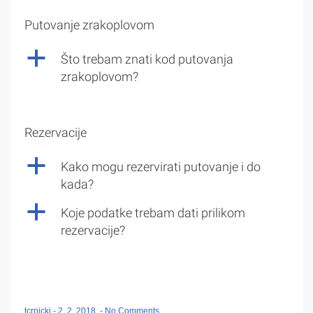
Putovanje zrakoplovom
a
Što trebam znati kod putovanja
zrakoplovom?
Rezervacije
a
Kako mogu rezervirati putovanje i do
kada?
a
Koje podatke trebam dati prilikom
rezervacije?
tcrnicki
-
2. 2. 2018.
-
No Comments