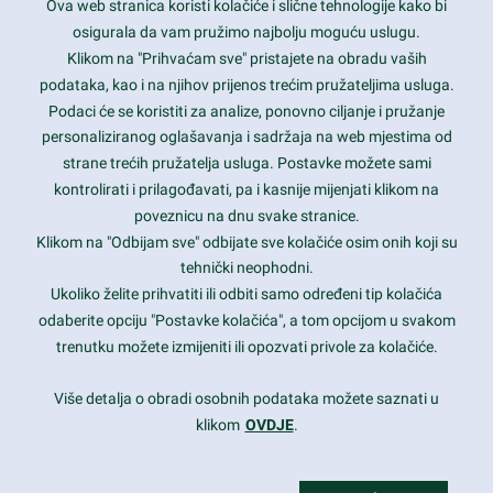
Ova web stranica koristi kolačiće i slične tehnologije kako bi
Latest trends and much more...
osigurala da vam pružimo najbolju moguću uslugu.
Klikom na "Prihvaćam sve" pristajete na obradu vaših
podataka, kao i na njihov prijenos trećim pružateljima usluga.
Contact Info
Podaci će se koristiti za analize, ponovno ciljanje i pružanje
personaliziranog oglašavanja i sadržaja na web mjestima od
strane trećih pružatelja usluga. Postavke možete sami
1600 Amphitheatre Parkway, Mountain View, CA 94043
kontrolirati i prilagođavati, pa i kasnije mijenjati klikom na
poveznicu na dnu svake stranice.
+1 650-253-0000
prothemes.net@gmail.com
Klikom na "Odbijam sve" odbijate sve kolačiće osim onih koji su
tehnički neophodni.
Daily: 9:00 am - 6:00 pm
Ukoliko želite prihvatiti ili odbiti samo određeni tip kolačića
Sunday: Closed
odaberite opciju "Postavke kolačića", a tom opcijom u svakom
trenutku možete izmijeniti ili opozvati privole za kolačiće.
Copyright 2017
FRESHFACE
© All Rights Reserved
Više detalja o obradi osobnih podataka možete saznati u
klikom
OVDJE
.