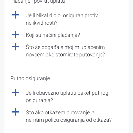
Plaćanje i povrat uplata
a
Je li Nikal d.o.o. osiguran protiv
nelikvidnosti?
a
Koji su načini plaćanja?
a
Što se događa s mojim uplaćenim
novcem ako stornirate putovanje?
Putno osiguranje
a
Je li obavezno uplatiti paket putnog
osiguranja?
a
Što ako otkažem putovanje, a
nemam policu osiguranja od otkaza?