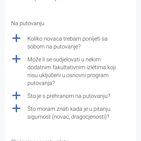
Na putovanju
a
Koliko novaca trebam ponijeti sa
sobom na putovanje?
a
Može li se sudjelovati u nekim
dodatnim fakultativnim izletima koji
nisu uključeni u osnovni program
putovanja?
a
Što je s prehranom na putovanju?
a
Što moram znati kada je u pitanju
sigurnost (novac, dragocjenosti)?