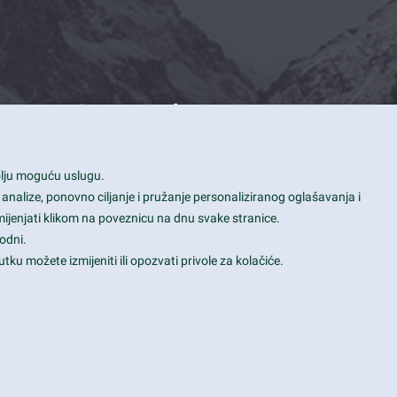
Contact Info
1600 Amphitheatre Parkway, Mountain
bolju moguću uslugu.
View, CA 94043
 analize, ponovno ciljanje i pružanje personaliziranog oglašavanja i
+1 650-253-0000
mijenjati klikom na poveznicu na dnu svake stranice.
prothemes.net@gmail.com
odni.
tku možete izmijeniti ili opozvati privole za kolačiće.
Daily: 9:00 am - 6:00 pm
Sunday: Closed
Terms & Conditions
|
Privacy & Policy