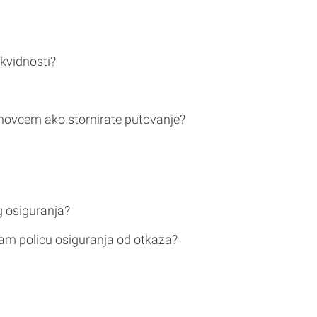
ikvidnosti?
novcem ako stornirate putovanje?
g osiguranja?
am policu osiguranja od otkaza?