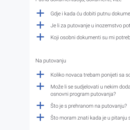
a
Gdje i kada ću dobiti putnu dokume
a
Je li za putovanje u inozemstvo po
a
Koji osobni dokumenti su mi potre
Na putovanju
a
Koliko novaca trebam ponijeti sa 
a
Može li se sudjelovati u nekim doda
osnovni program putovanja?
a
Što je s prehranom na putovanju?
a
Što moram znati kada je u pitanju 