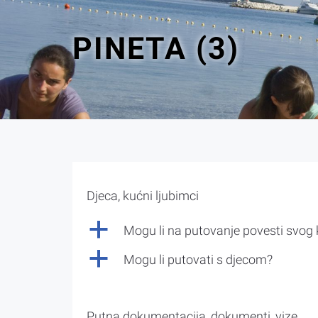
PINETA (3)
Djeca, kućni ljubimci
a
Mogu li na putovanje povesti svog
a
Mogu li putovati s djecom?
Putna dokumentacija, dokumenti, vize