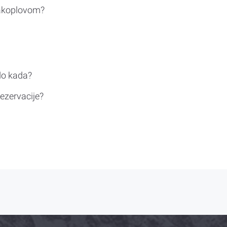
rakoplovom?
do kada?
ezervacije?