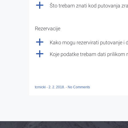
a
Što trebam znati kod putovanja z
Rezervacije
a
Kako mogu rezervirati putovanje i 
a
Koje podatke trebam dati prilikom r
tcrnicki
-
2. 2. 2018.
-
No Comments