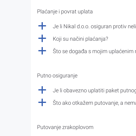
Plaćanje i povrat uplata
a
Je li Nikal d.o.o. osiguran protiv nel
a
Koji su načini plaćanja?
a
Što se događa s mojim uplaćenim 
Putno osiguranje
a
Je li obavezno uplatiti paket putno
a
Što ako otkažem putovanje, a nem
Putovanje zrakoplovom