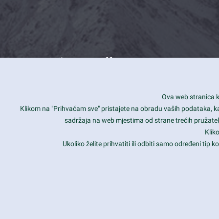
What we offer
How you can impact customers
24/7
Ova web stranica ko
Is your website user friendly?
Smar
Klikom na "Prihvaćam sve" pristajete na obradu vaših podataka, kao 
sadržaja na web mjestima od strane trećih pružatelj
Ark offers weekly stunning designs.
Unli
Klik
Why our customers love Ark?
Mobi
Ukoliko želite prihvatiti ili odbiti samo određeni tip
hat we do is all about passion
Late
Copyright 2017
FRESHFACE
© All Rights Reserved