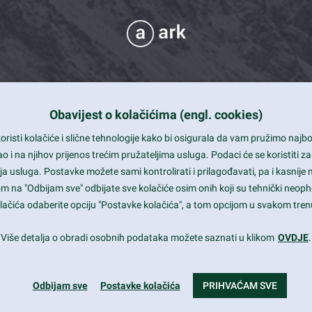
Obavijest o kolačićima (engl. cookies)
 Support
risti kolačiće i slične tehnologije kako bi osigurala da vam pružimo naj
t and beautiful design
i na njihov prijenos trećim pružateljima usluga. Podaci će se koristiti za
a usluga. Postavke možete sami kontrolirati i prilagođavati, pa i kasnije 
mited Eelements
om na "Odbijam sve" odbijate sve kolačiće osim onih koji su tehnički neoph
le ready
 kolačića odaberite opciju "Postavke kolačića", a tom opcijom u svakom trenu
st trends and much more...
Više detalja o obradi osobnih podataka možete saznati u klikom
OVDJE
.
Odbijam sve
Postavke kolačića
PRIHVAĆAM SVE