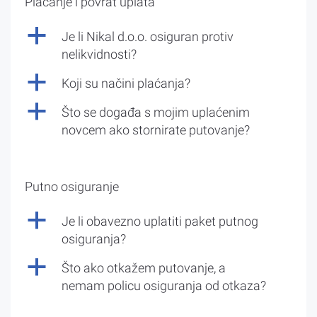
Plaćanje i povrat uplata
a
Je li Nikal d.o.o. osiguran protiv
nelikvidnosti?
a
Koji su načini plaćanja?
a
Što se događa s mojim uplaćenim
novcem ako stornirate putovanje?
Putno osiguranje
a
Je li obavezno uplatiti paket putnog
osiguranja?
a
Što ako otkažem putovanje, a
nemam policu osiguranja od otkaza?