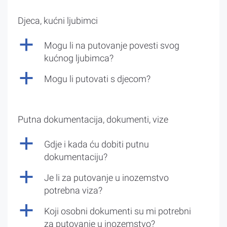
Djeca, kućni ljubimci
a
Mogu li na putovanje povesti svog
kućnog ljubimca?
a
Mogu li putovati s djecom?
Putna dokumentacija, dokumenti, vize
a
Gdje i kada ću dobiti putnu
dokumentaciju?
a
Je li za putovanje u inozemstvo
potrebna viza?
a
Koji osobni dokumenti su mi potrebni
za putovanje u inozemstvo?