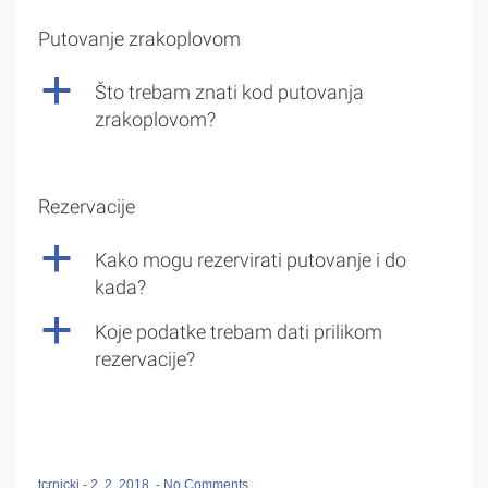
Putovanje zrakoplovom
a
Što trebam znati kod putovanja
zrakoplovom?
Rezervacije
a
Kako mogu rezervirati putovanje i do
kada?
a
Koje podatke trebam dati prilikom
rezervacije?
tcrnicki
-
2. 2. 2018.
-
No Comments