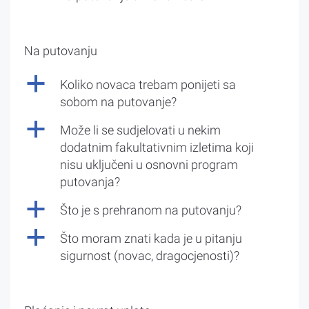
Na putovanju
a
Koliko novaca trebam ponijeti sa
sobom na putovanje?
a
Može li se sudjelovati u nekim
dodatnim fakultativnim izletima koji
nisu uključeni u osnovni program
putovanja?
a
Što je s prehranom na putovanju?
a
Što moram znati kada je u pitanju
sigurnost (novac, dragocjenosti)?