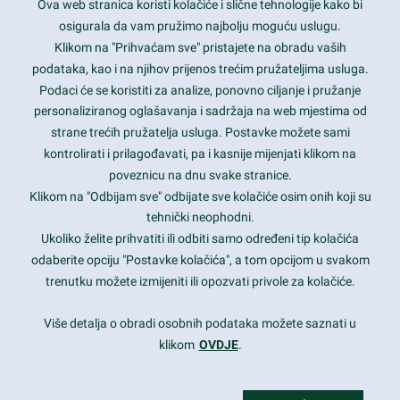
Ova web stranica koristi kolačiće i slične tehnologije kako bi
Latest trends and much more...
osigurala da vam pružimo najbolju moguću uslugu.
Klikom na "Prihvaćam sve" pristajete na obradu vaših
podataka, kao i na njihov prijenos trećim pružateljima usluga.
Contact Info
Podaci će se koristiti za analize, ponovno ciljanje i pružanje
personaliziranog oglašavanja i sadržaja na web mjestima od
strane trećih pružatelja usluga. Postavke možete sami
1600 Amphitheatre Parkway, Mountain View, CA 94043
kontrolirati i prilagođavati, pa i kasnije mijenjati klikom na
poveznicu na dnu svake stranice.
+1 650-253-0000
prothemes.net@gmail.com
Klikom na "Odbijam sve" odbijate sve kolačiće osim onih koji su
tehnički neophodni.
Daily: 9:00 am - 6:00 pm
Ukoliko želite prihvatiti ili odbiti samo određeni tip kolačića
Sunday: Closed
odaberite opciju "Postavke kolačića", a tom opcijom u svakom
trenutku možete izmijeniti ili opozvati privole za kolačiće.
Copyright 2017
FRESHFACE
© All Rights Reserved
Više detalja o obradi osobnih podataka možete saznati u
klikom
OVDJE
.