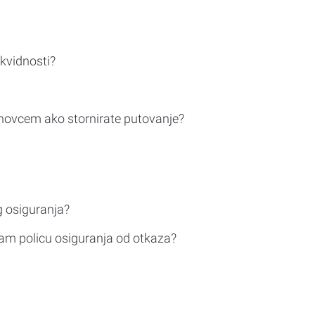
ikvidnosti?
novcem ako stornirate putovanje?
g osiguranja?
am policu osiguranja od otkaza?