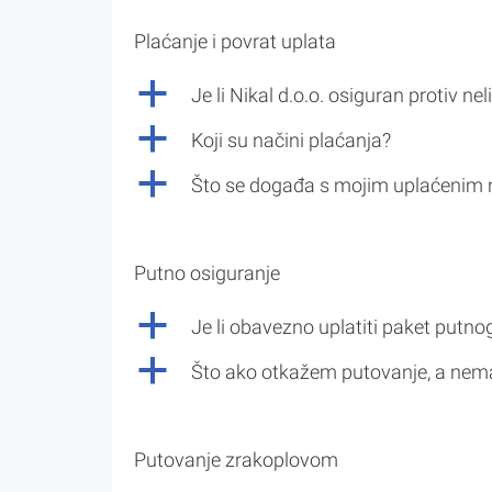
Plaćanje i povrat uplata
a
Je li Nikal d.o.o. osiguran protiv nel
a
Koji su načini plaćanja?
a
Što se događa s mojim uplaćenim 
Putno osiguranje
a
Je li obavezno uplatiti paket putno
a
Što ako otkažem putovanje, a nem
Putovanje zrakoplovom