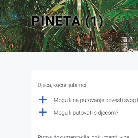
PINETA (1)
Djeca, kućni ljubimci
a
Mogu li na putovanje povesti svog
a
Mogu li putovati s djecom?
Putna dokumentacija, dokumenti, vize