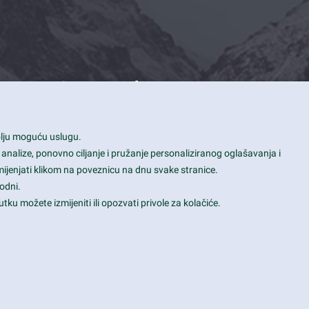
Contact Info
1600 Amphitheatre Parkway, Mountain
bolju moguću uslugu.
View, CA 94043
 analize, ponovno ciljanje i pružanje personaliziranog oglašavanja i
+1 650-253-0000
mijenjati klikom na poveznicu na dnu svake stranice.
prothemes.net@gmail.com
odni.
tku možete izmijeniti ili opozvati privole za kolačiće.
Daily: 9:00 am - 6:00 pm
Sunday: Closed
Terms & Conditions
|
Privacy & Policy