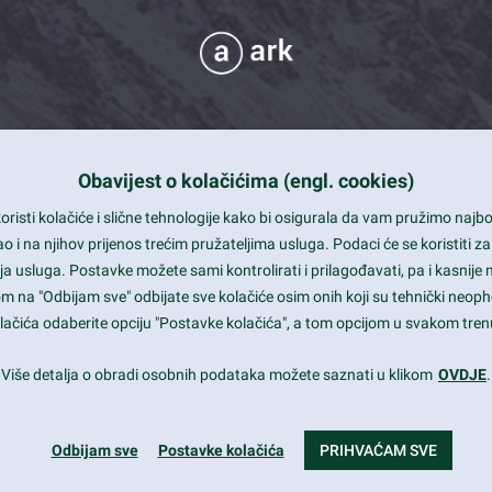
Obavijest o kolačićima (engl. cookies)
 Support
risti kolačiće i slične tehnologije kako bi osigurala da vam pružimo naj
t and beautiful design
i na njihov prijenos trećim pružateljima usluga. Podaci će se koristiti za
a usluga. Postavke možete sami kontrolirati i prilagođavati, pa i kasnije 
mited Eelements
om na "Odbijam sve" odbijate sve kolačiće osim onih koji su tehnički neoph
le ready
 kolačića odaberite opciju "Postavke kolačića", a tom opcijom u svakom trenu
st trends and much more...
Više detalja o obradi osobnih podataka možete saznati u klikom
OVDJE
.
Odbijam sve
Postavke kolačića
PRIHVAĆAM SVE