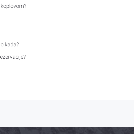
rakoplovom?
do kada?
ezervacije?