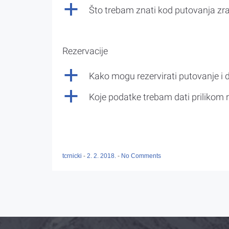
a
Što trebam znati kod putovanja z
Rezervacije
a
Kako mogu rezervirati putovanje i 
a
Koje podatke trebam dati prilikom r
tcrnicki
-
2. 2. 2018.
-
No Comments