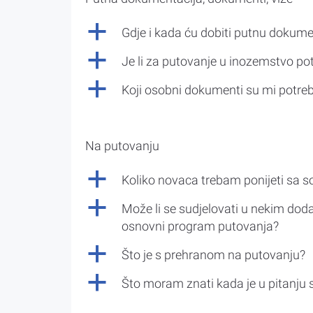
a
Gdje i kada ću dobiti putnu dokume
a
Je li za putovanje u inozemstvo po
a
Koji osobni dokumenti su mi potre
Na putovanju
a
Koliko novaca trebam ponijeti sa 
a
Može li se sudjelovati u nekim doda
osnovni program putovanja?
a
Što je s prehranom na putovanju?
a
Što moram znati kada je u pitanju 