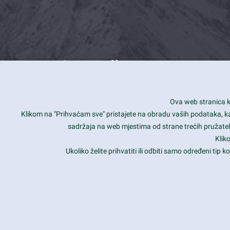
What we offer
How you can impact customers
24/7
Ova web stranica ko
Is your website user friendly?
Smar
Klikom na "Prihvaćam sve" pristajete na obradu vaših podataka, kao 
sadržaja na web mjestima od strane trećih pružatelj
Ark offers weekly stunning designs.
Unli
Klik
Why our customers love Ark?
Mobi
Ukoliko želite prihvatiti ili odbiti samo određeni tip
hat we do is all about passion
Late
Copyright 2017
FRESHFACE
© All Rights Reserved