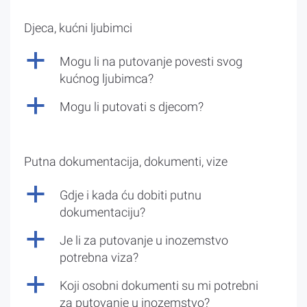
Djeca, kućni ljubimci
a
Mogu li na putovanje povesti svog
kućnog ljubimca?
a
Mogu li putovati s djecom?
Putna dokumentacija, dokumenti, vize
a
Gdje i kada ću dobiti putnu
dokumentaciju?
a
Je li za putovanje u inozemstvo
potrebna viza?
a
Koji osobni dokumenti su mi potrebni
za putovanje u inozemstvo?