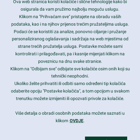
Ova web stranica koristi kolačiće i slične tehnologije kako bi
Latest trends and much more...
osigurala da vam pružimo najbolju moguću uslugu.
Klikom na "Prihvaćam sve" pristajete na obradu vaših
podataka, kao i na njihov prijenos trećim pružateljima usluga.
Contact Info
Podaci će se koristiti za analize, ponovno ciljanje i pružanje
personaliziranog oglašavanja i sadržaja na web mjestima od
strane trećih pružatelja usluga. Postavke možete sami
1600 Amphitheatre Parkway, Mountain View, CA 94043
kontrolirati i prilagođavati, pa i kasnije mijenjati klikom na
poveznicu na dnu svake stranice.
+1 650-253-0000
prothemes.net@gmail.com
Klikom na "Odbijam sve" odbijate sve kolačiće osim onih koji su
tehnički neophodni.
Daily: 9:00 am - 6:00 pm
Ukoliko želite prihvatiti ili odbiti samo određeni tip kolačića
Sunday: Closed
odaberite opciju "Postavke kolačića", a tom opcijom u svakom
trenutku možete izmijeniti ili opozvati privole za kolačiće.
Copyright 2017
FRESHFACE
© All Rights Reserved
Više detalja o obradi osobnih podataka možete saznati u
klikom
OVDJE
.