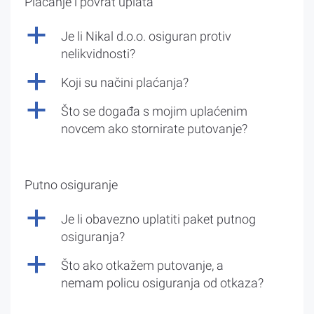
Plaćanje i povrat uplata
a
Je li Nikal d.o.o. osiguran protiv
nelikvidnosti?
a
Koji su načini plaćanja?
a
Što se događa s mojim uplaćenim
novcem ako stornirate putovanje?
Putno osiguranje
a
Je li obavezno uplatiti paket putnog
osiguranja?
a
Što ako otkažem putovanje, a
nemam policu osiguranja od otkaza?