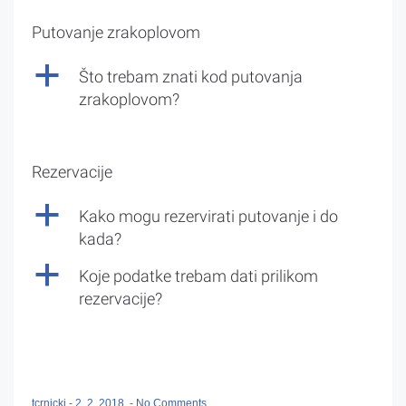
Putovanje zrakoplovom
a
Što trebam znati kod putovanja
zrakoplovom?
Rezervacije
a
Kako mogu rezervirati putovanje i do
kada?
a
Koje podatke trebam dati prilikom
rezervacije?
tcrnicki
-
2. 2. 2018.
-
No Comments