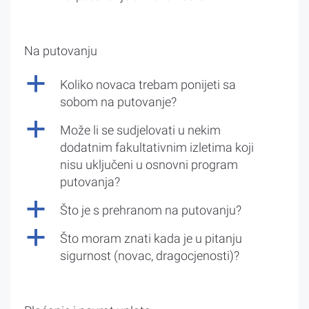
Na putovanju
a
Koliko novaca trebam ponijeti sa
sobom na putovanje?
a
Može li se sudjelovati u nekim
dodatnim fakultativnim izletima koji
nisu uključeni u osnovni program
putovanja?
a
Što je s prehranom na putovanju?
a
Što moram znati kada je u pitanju
sigurnost (novac, dragocjenosti)?