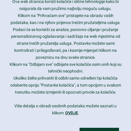
Ova web stranica koristi kolačiće i slične tehnologije kako bi
Latest trends and much more...
osigurala da vam pružimo najbolju moguću uslugu.
Klikom na "Prihvaćam sve" pristajete na obradu vaših
podataka, kao i na njihov prijenos trećim pružateljima usluga.
Contact Info
Podaci će se koristiti za analize, ponovno ciljanje i pružanje
personaliziranog oglašavanja i sadržaja na web mjestima od
strane trećih pružatelja usluga. Postavke možete sami
1600 Amphitheatre Parkway, Mountain View, CA 94043
kontrolirati i prilagođavati, pa i kasnije mijenjati klikom na
poveznicu na dnu svake stranice.
+1 650-253-0000
prothemes.net@gmail.com
Klikom na "Odbijam sve" odbijate sve kolačiće osim onih koji su
tehnički neophodni.
Daily: 9:00 am - 6:00 pm
Ukoliko želite prihvatiti ili odbiti samo određeni tip kolačića
Sunday: Closed
odaberite opciju "Postavke kolačića", a tom opcijom u svakom
trenutku možete izmijeniti ili opozvati privole za kolačiće.
Copyright 2017
FRESHFACE
© All Rights Reserved
Više detalja o obradi osobnih podataka možete saznati u
klikom
OVDJE
.