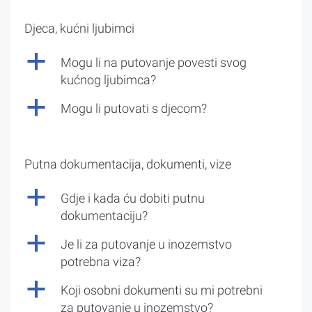
Djeca, kućni ljubimci
a
Mogu li na putovanje povesti svog
kućnog ljubimca?
a
Mogu li putovati s djecom?
Putna dokumentacija, dokumenti, vize
a
Gdje i kada ću dobiti putnu
dokumentaciju?
a
Je li za putovanje u inozemstvo
potrebna viza?
a
Koji osobni dokumenti su mi potrebni
za putovanje u inozemstvo?