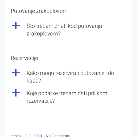
Putovanje zrakoplovom
a
Što trebam znati kod putovanja
zrakoplovom?
Rezervacije
a
Kako mogu rezervirati putovanje i do
kada?
a
Koje podatke trebam dati prilikom
rezervacije?
tcrnicki
-
2. 2. 2018.
-
No Comments