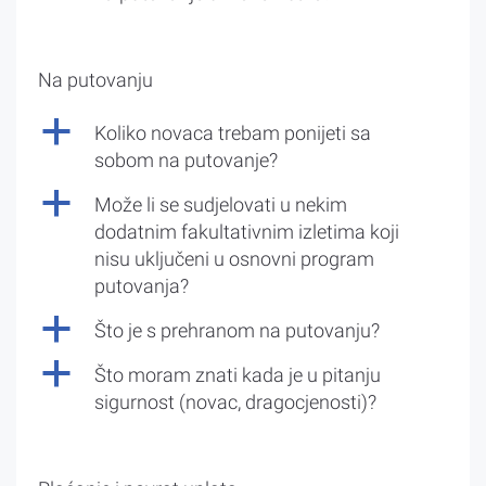
Na putovanju
a
Koliko novaca trebam ponijeti sa
sobom na putovanje?
a
Može li se sudjelovati u nekim
dodatnim fakultativnim izletima koji
nisu uključeni u osnovni program
putovanja?
a
Što je s prehranom na putovanju?
a
Što moram znati kada je u pitanju
sigurnost (novac, dragocjenosti)?