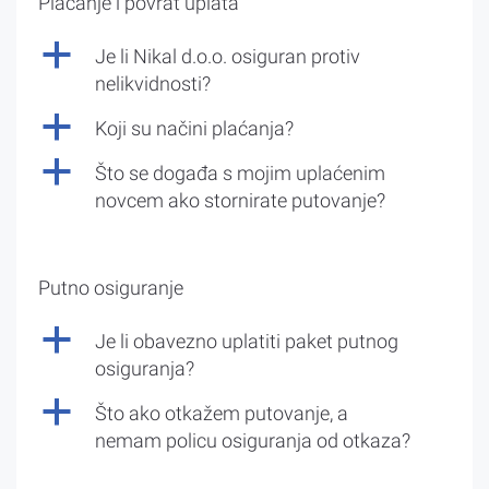
Plaćanje i povrat uplata
a
Je li Nikal d.o.o. osiguran protiv
nelikvidnosti?
a
Koji su načini plaćanja?
a
Što se događa s mojim uplaćenim
novcem ako stornirate putovanje?
Putno osiguranje
a
Je li obavezno uplatiti paket putnog
osiguranja?
a
Što ako otkažem putovanje, a
nemam policu osiguranja od otkaza?