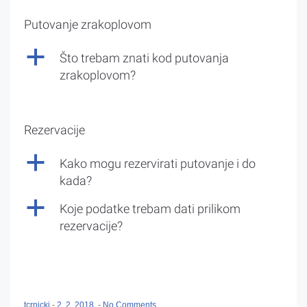
Putovanje zrakoplovom
a
Što trebam znati kod putovanja
zrakoplovom?
Rezervacije
a
Kako mogu rezervirati putovanje i do
kada?
a
Koje podatke trebam dati prilikom
rezervacije?
tcrnicki
-
2. 2. 2018.
-
No Comments