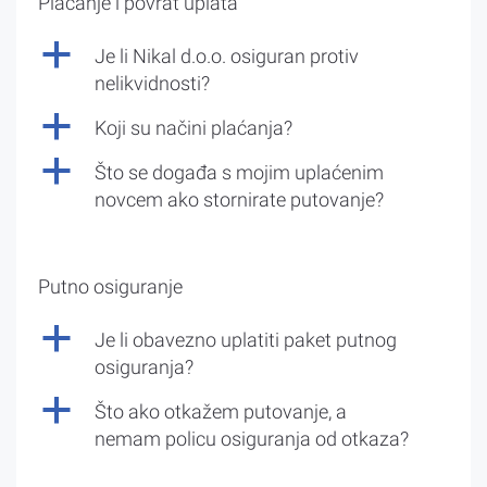
Plaćanje i povrat uplata
a
Je li Nikal d.o.o. osiguran protiv
nelikvidnosti?
a
Koji su načini plaćanja?
a
Što se događa s mojim uplaćenim
novcem ako stornirate putovanje?
Putno osiguranje
a
Je li obavezno uplatiti paket putnog
osiguranja?
a
Što ako otkažem putovanje, a
nemam policu osiguranja od otkaza?