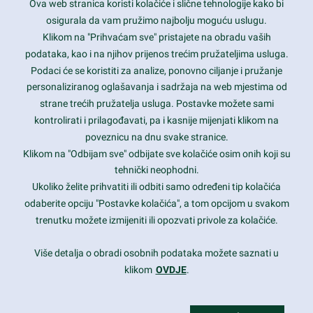
Ova web stranica koristi kolačiće i slične tehnologije kako bi
Latest trends and much more...
osigurala da vam pružimo najbolju moguću uslugu.
Klikom na "Prihvaćam sve" pristajete na obradu vaših
podataka, kao i na njihov prijenos trećim pružateljima usluga.
Contact Info
Podaci će se koristiti za analize, ponovno ciljanje i pružanje
personaliziranog oglašavanja i sadržaja na web mjestima od
strane trećih pružatelja usluga. Postavke možete sami
1600 Amphitheatre Parkway, Mountain View, CA 94043
kontrolirati i prilagođavati, pa i kasnije mijenjati klikom na
poveznicu na dnu svake stranice.
+1 650-253-0000
prothemes.net@gmail.com
Klikom na "Odbijam sve" odbijate sve kolačiće osim onih koji su
tehnički neophodni.
Daily: 9:00 am - 6:00 pm
Ukoliko želite prihvatiti ili odbiti samo određeni tip kolačića
Sunday: Closed
odaberite opciju "Postavke kolačića", a tom opcijom u svakom
trenutku možete izmijeniti ili opozvati privole za kolačiće.
Copyright 2017
FRESHFACE
© All Rights Reserved
Više detalja o obradi osobnih podataka možete saznati u
klikom
OVDJE
.