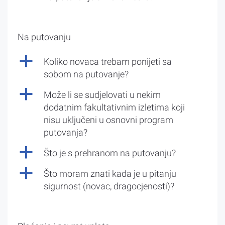
Na putovanju
a
Koliko novaca trebam ponijeti sa
sobom na putovanje?
a
Može li se sudjelovati u nekim
dodatnim fakultativnim izletima koji
nisu uključeni u osnovni program
putovanja?
a
Što je s prehranom na putovanju?
a
Što moram znati kada je u pitanju
sigurnost (novac, dragocjenosti)?