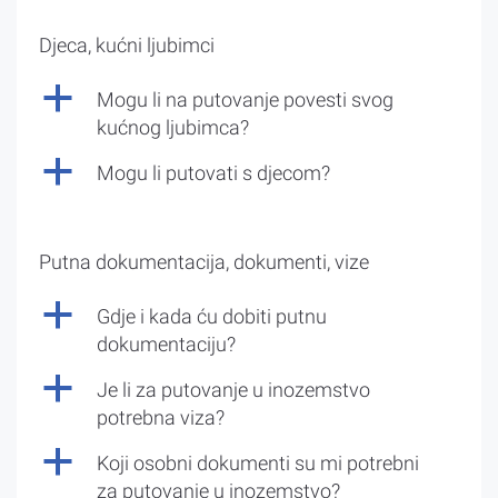
Djeca, kućni ljubimci
a
Mogu li na putovanje povesti svog
kućnog ljubimca?
a
Mogu li putovati s djecom?
Putna dokumentacija, dokumenti, vize
a
Gdje i kada ću dobiti putnu
dokumentaciju?
a
Je li za putovanje u inozemstvo
potrebna viza?
a
Koji osobni dokumenti su mi potrebni
za putovanje u inozemstvo?