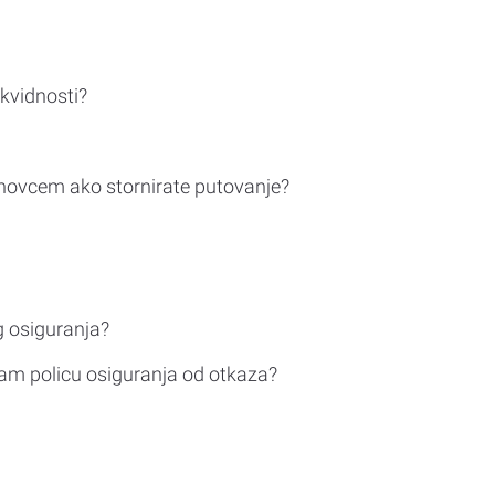
ikvidnosti?
novcem ako stornirate putovanje?
g osiguranja?
am policu osiguranja od otkaza?