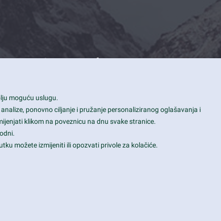
Contact Info
1600 Amphitheatre Parkway, Mountain
bolju moguću uslugu.
View, CA 94043
 analize, ponovno ciljanje i pružanje personaliziranog oglašavanja i
+1 650-253-0000
mijenjati klikom na poveznicu na dnu svake stranice.
prothemes.net@gmail.com
odni.
tku možete izmijeniti ili opozvati privole za kolačiće.
Daily: 9:00 am - 6:00 pm
Sunday: Closed
Terms & Conditions
|
Privacy & Policy