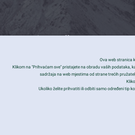
What we offer
How you can impact customers
24/7
Ova web stranica ko
Is your website user friendly?
Smar
Klikom na "Prihvaćam sve" pristajete na obradu vaših podataka, kao 
sadržaja na web mjestima od strane trećih pružatelj
Ark offers weekly stunning designs.
Unli
Klik
Why our customers love Ark?
Mobi
Ukoliko želite prihvatiti ili odbiti samo određeni tip
hat we do is all about passion
Late
Copyright 2017
FRESHFACE
© All Rights Reserved