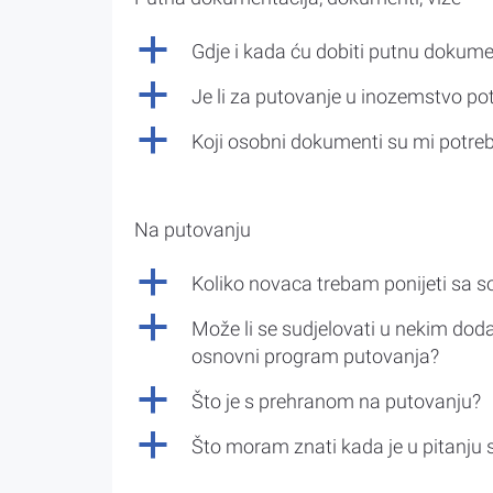
a
Gdje i kada ću dobiti putnu dokume
a
Je li za putovanje u inozemstvo po
a
Koji osobni dokumenti su mi potre
Na putovanju
a
Koliko novaca trebam ponijeti sa 
a
Može li se sudjelovati u nekim doda
osnovni program putovanja?
a
Što je s prehranom na putovanju?
a
Što moram znati kada je u pitanju 