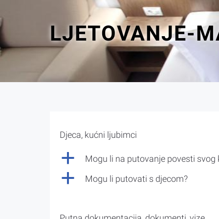
LJETOVANJE-M
Djeca, kućni ljubimci
a
Mogu li na putovanje povesti svog
a
Mogu li putovati s djecom?
Putna dokumentacija, dokumenti, vize