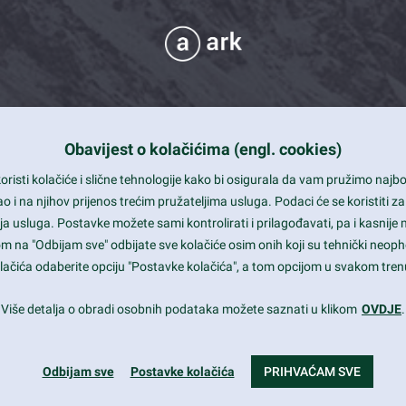
Obavijest o kolačićima (engl. cookies)
 Support
risti kolačiće i slične tehnologije kako bi osigurala da vam pružimo naj
t and beautiful design
i na njihov prijenos trećim pružateljima usluga. Podaci će se koristiti za
a usluga. Postavke možete sami kontrolirati i prilagođavati, pa i kasnije 
mited Eelements
om na "Odbijam sve" odbijate sve kolačiće osim onih koji su tehnički neoph
le ready
 kolačića odaberite opciju "Postavke kolačića", a tom opcijom u svakom trenu
st trends and much more...
Više detalja o obradi osobnih podataka možete saznati u klikom
OVDJE
.
Odbijam sve
Postavke kolačića
PRIHVAĆAM SVE