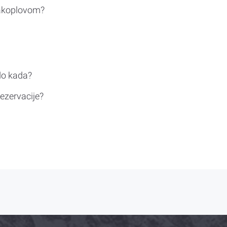
rakoplovom?
do kada?
ezervacije?