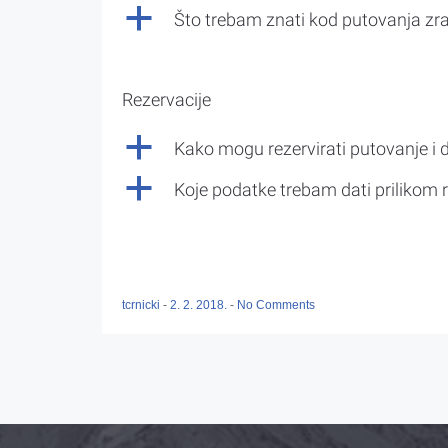
a
Što trebam znati kod putovanja z
Rezervacije
a
Kako mogu rezervirati putovanje i 
a
Koje podatke trebam dati prilikom r
tcrnicki
-
2. 2. 2018.
-
No Comments