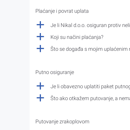
Plaćanje i povrat uplata
a
Je li Nikal d.o.o. osiguran protiv nel
a
Koji su načini plaćanja?
a
Što se događa s mojim uplaćenim 
Putno osiguranje
a
Je li obavezno uplatiti paket putno
a
Što ako otkažem putovanje, a nem
Putovanje zrakoplovom