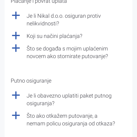
Plaćanje i povrat uplata
a
Je li Nikal d.o.o. osiguran protiv
nelikvidnosti?
a
Koji su načini plaćanja?
a
Što se događa s mojim uplaćenim
novcem ako stornirate putovanje?
Putno osiguranje
a
Je li obavezno uplatiti paket putnog
osiguranja?
a
Što ako otkažem putovanje, a
nemam policu osiguranja od otkaza?