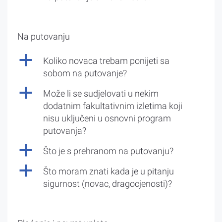
Na putovanju
a
Koliko novaca trebam ponijeti sa
sobom na putovanje?
a
Može li se sudjelovati u nekim
dodatnim fakultativnim izletima koji
nisu uključeni u osnovni program
putovanja?
a
Što je s prehranom na putovanju?
a
Što moram znati kada je u pitanju
sigurnost (novac, dragocjenosti)?