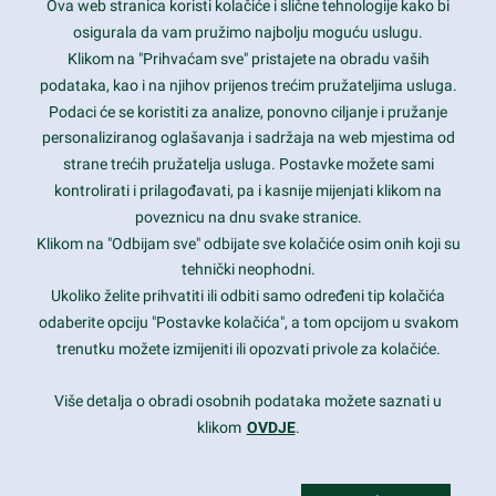
Ova web stranica koristi kolačiće i slične tehnologije kako bi
Latest trends and much more...
osigurala da vam pružimo najbolju moguću uslugu.
Klikom na "Prihvaćam sve" pristajete na obradu vaših
podataka, kao i na njihov prijenos trećim pružateljima usluga.
Contact Info
Podaci će se koristiti za analize, ponovno ciljanje i pružanje
personaliziranog oglašavanja i sadržaja na web mjestima od
strane trećih pružatelja usluga. Postavke možete sami
1600 Amphitheatre Parkway, Mountain View, CA 94043
kontrolirati i prilagođavati, pa i kasnije mijenjati klikom na
poveznicu na dnu svake stranice.
+1 650-253-0000
prothemes.net@gmail.com
Klikom na "Odbijam sve" odbijate sve kolačiće osim onih koji su
tehnički neophodni.
Daily: 9:00 am - 6:00 pm
Ukoliko želite prihvatiti ili odbiti samo određeni tip kolačića
Sunday: Closed
odaberite opciju "Postavke kolačića", a tom opcijom u svakom
trenutku možete izmijeniti ili opozvati privole za kolačiće.
Copyright 2017
FRESHFACE
© All Rights Reserved
Više detalja o obradi osobnih podataka možete saznati u
klikom
OVDJE
.