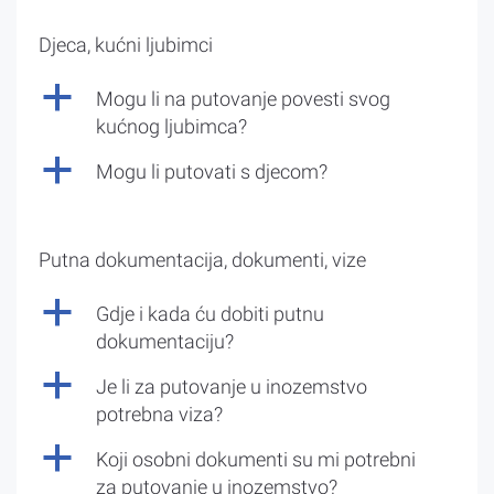
Djeca, kućni ljubimci
a
Mogu li na putovanje povesti svog
kućnog ljubimca?
a
Mogu li putovati s djecom?
Putna dokumentacija, dokumenti, vize
a
Gdje i kada ću dobiti putnu
dokumentaciju?
a
Je li za putovanje u inozemstvo
potrebna viza?
a
Koji osobni dokumenti su mi potrebni
za putovanje u inozemstvo?