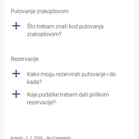
Putovanje zrakoplovom
a
Što trebam znati kod putovanja
zrakoplovom?
Rezervacije
a
Kako mogu rezervirati putovanje i do
kada?
a
Koje podatke trebam dati prilikom
rezervacije?
tcrnicki
-
2. 2. 2018.
-
No Comments