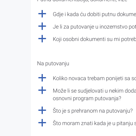
a
Gdje i kada ću dobiti putnu dokume
a
Je li za putovanje u inozemstvo po
a
Koji osobni dokumenti su mi potre
Na putovanju
a
Koliko novaca trebam ponijeti sa 
a
Može li se sudjelovati u nekim doda
osnovni program putovanja?
a
Što je s prehranom na putovanju?
a
Što moram znati kada je u pitanju 