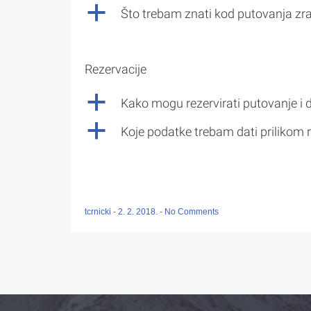
a
Što trebam znati kod putovanja z
Rezervacije
a
Kako mogu rezervirati putovanje i 
a
Koje podatke trebam dati prilikom r
tcrnicki
-
2. 2. 2018.
-
No Comments