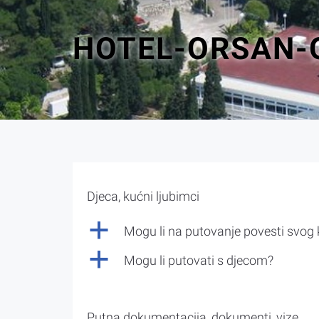
HOTEL-ORSAN-
Djeca, kućni ljubimci
a
Mogu li na putovanje povesti svog
a
Mogu li putovati s djecom?
Putna dokumentacija, dokumenti, vize