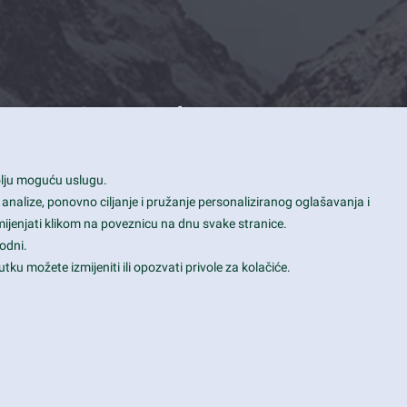
Contact Info
1600 Amphitheatre Parkway, Mountain
bolju moguću uslugu.
View, CA 94043
 analize, ponovno ciljanje i pružanje personaliziranog oglašavanja i
+1 650-253-0000
mijenjati klikom na poveznicu na dnu svake stranice.
prothemes.net@gmail.com
odni.
tku možete izmijeniti ili opozvati privole za kolačiće.
Daily: 9:00 am - 6:00 pm
Sunday: Closed
Terms & Conditions
|
Privacy & Policy