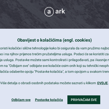
Obavijest o kolačićima (engl. cookies)
 Support
risti kolačiće i slične tehnologije kako bi osigurala da vam pružimo naj
t and beautiful design
i na njihov prijenos trećim pružateljima usluga. Podaci će se koristiti za
a usluga. Postavke možete sami kontrolirati i prilagođavati, pa i kasnije 
mited Eelements
om na "Odbijam sve" odbijate sve kolačiće osim onih koji su tehnički neoph
le ready
 kolačića odaberite opciju "Postavke kolačića", a tom opcijom u svakom trenu
st trends and much more...
Više detalja o obradi osobnih podataka možete saznati u klikom
OVDJE
.
Odbijam sve
Postavke kolačića
PRIHVAĆAM SVE