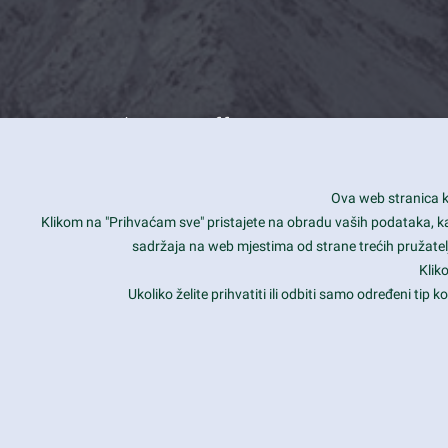
What we offer
How you can impact customers
24/7
Ova web stranica ko
Is your website user friendly?
Smar
Klikom na "Prihvaćam sve" pristajete na obradu vaših podataka, kao 
sadržaja na web mjestima od strane trećih pružatelj
Ark offers weekly stunning designs.
Unli
Klik
Why our customers love Ark?
Mobi
Ukoliko želite prihvatiti ili odbiti samo određeni tip
hat we do is all about passion
Late
Copyright 2017
FRESHFACE
© All Rights Reserved