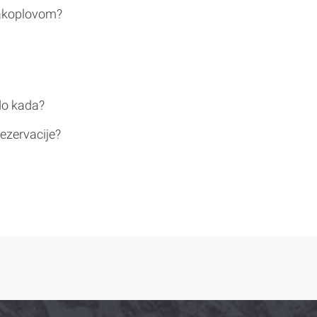
rakoplovom?
do kada?
ezervacije?