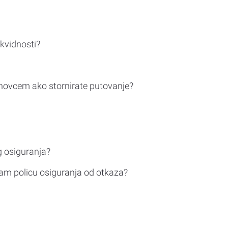
ikvidnosti?
novcem ako stornirate putovanje?
g osiguranja?
am policu osiguranja od otkaza?