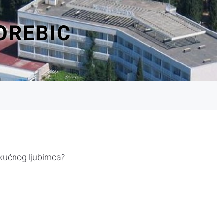
OREBIC
 kućnog ljubimca?