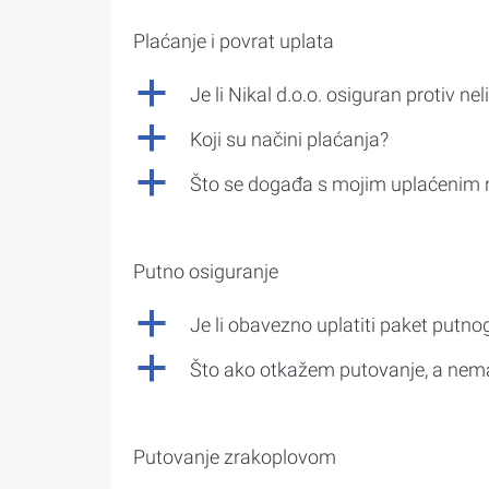
Plaćanje i povrat uplata
a
Je li Nikal d.o.o. osiguran protiv nel
a
Koji su načini plaćanja?
a
Što se događa s mojim uplaćenim 
Putno osiguranje
a
Je li obavezno uplatiti paket putno
a
Što ako otkažem putovanje, a nem
Putovanje zrakoplovom