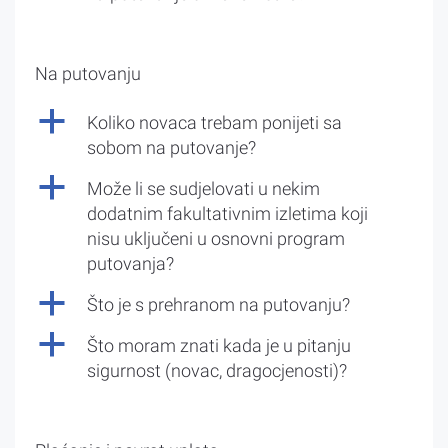
Na putovanju
a
Koliko novaca trebam ponijeti sa
sobom na putovanje?
a
Može li se sudjelovati u nekim
dodatnim fakultativnim izletima koji
nisu uključeni u osnovni program
putovanja?
a
Što je s prehranom na putovanju?
a
Što moram znati kada je u pitanju
sigurnost (novac, dragocjenosti)?