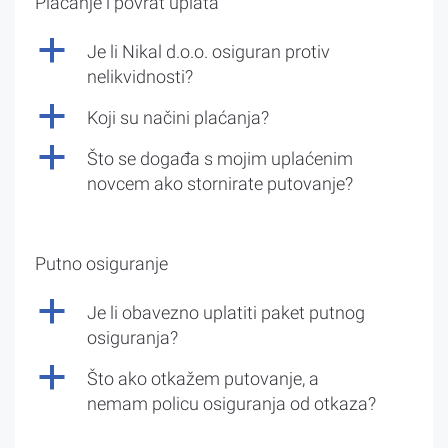
Plaćanje i povrat uplata
a
Je li Nikal d.o.o. osiguran protiv
nelikvidnosti?
a
Koji su načini plaćanja?
a
Što se događa s mojim uplaćenim
novcem ako stornirate putovanje?
Putno osiguranje
a
Je li obavezno uplatiti paket putnog
osiguranja?
a
Što ako otkažem putovanje, a
nemam policu osiguranja od otkaza?