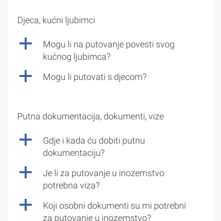
Djeca, kućni ljubimci
a
Mogu li na putovanje povesti svog
kućnog ljubimca?
a
Mogu li putovati s djecom?
Putna dokumentacija, dokumenti, vize
a
Gdje i kada ću dobiti putnu
dokumentaciju?
a
Je li za putovanje u inozemstvo
potrebna viza?
a
Koji osobni dokumenti su mi potrebni
za putovanje u inozemstvo?