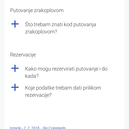
Putovanje zrakoplovom
a
Što trebam znati kod putovanja
zrakoplovom?
Rezervacije
a
Kako mogu rezervirati putovanje i do
kada?
a
Koje podatke trebam dati prilikom
rezervacije?
tcrnicki
-
2. 2. 2018.
-
No Comments