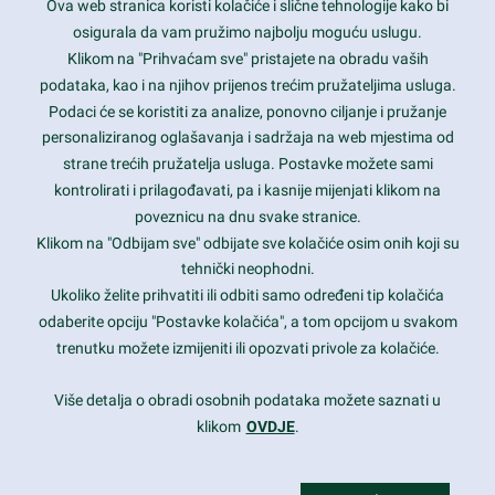
Ova web stranica koristi kolačiće i slične tehnologije kako bi
Latest trends and much more...
osigurala da vam pružimo najbolju moguću uslugu.
Klikom na "Prihvaćam sve" pristajete na obradu vaših
podataka, kao i na njihov prijenos trećim pružateljima usluga.
Contact Info
Podaci će se koristiti za analize, ponovno ciljanje i pružanje
personaliziranog oglašavanja i sadržaja na web mjestima od
strane trećih pružatelja usluga. Postavke možete sami
1600 Amphitheatre Parkway, Mountain View, CA 94043
kontrolirati i prilagođavati, pa i kasnije mijenjati klikom na
poveznicu na dnu svake stranice.
+1 650-253-0000
prothemes.net@gmail.com
Klikom na "Odbijam sve" odbijate sve kolačiće osim onih koji su
tehnički neophodni.
Daily: 9:00 am - 6:00 pm
Ukoliko želite prihvatiti ili odbiti samo određeni tip kolačića
Sunday: Closed
odaberite opciju "Postavke kolačića", a tom opcijom u svakom
trenutku možete izmijeniti ili opozvati privole za kolačiće.
Copyright 2017
FRESHFACE
© All Rights Reserved
Više detalja o obradi osobnih podataka možete saznati u
klikom
OVDJE
.