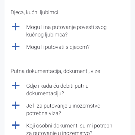
Djeca, kućni ljubimci
a
Mogu li na putovanje povesti svog
kućnog ljubimca?
a
Mogu li putovati s djecom?
Putna dokumentacija, dokumenti, vize
a
Gdje i kada ću dobiti putnu
dokumentaciju?
a
Je li za putovanje u inozemstvo
potrebna viza?
a
Koji osobni dokumenti su mi potrebni
za putovanje u inozemstvo?