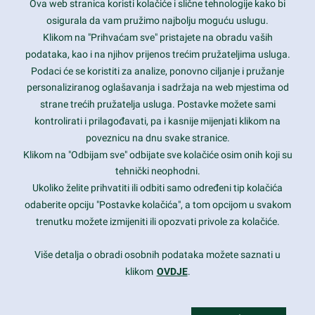
Ova web stranica koristi kolačiće i slične tehnologije kako bi
Latest trends and much more...
osigurala da vam pružimo najbolju moguću uslugu.
Klikom na "Prihvaćam sve" pristajete na obradu vaših
podataka, kao i na njihov prijenos trećim pružateljima usluga.
Contact Info
Podaci će se koristiti za analize, ponovno ciljanje i pružanje
personaliziranog oglašavanja i sadržaja na web mjestima od
strane trećih pružatelja usluga. Postavke možete sami
1600 Amphitheatre Parkway, Mountain View, CA 94043
kontrolirati i prilagođavati, pa i kasnije mijenjati klikom na
poveznicu na dnu svake stranice.
+1 650-253-0000
prothemes.net@gmail.com
Klikom na "Odbijam sve" odbijate sve kolačiće osim onih koji su
tehnički neophodni.
Daily: 9:00 am - 6:00 pm
Ukoliko želite prihvatiti ili odbiti samo određeni tip kolačića
Sunday: Closed
odaberite opciju "Postavke kolačića", a tom opcijom u svakom
trenutku možete izmijeniti ili opozvati privole za kolačiće.
Copyright 2017
FRESHFACE
© All Rights Reserved
Više detalja o obradi osobnih podataka možete saznati u
klikom
OVDJE
.