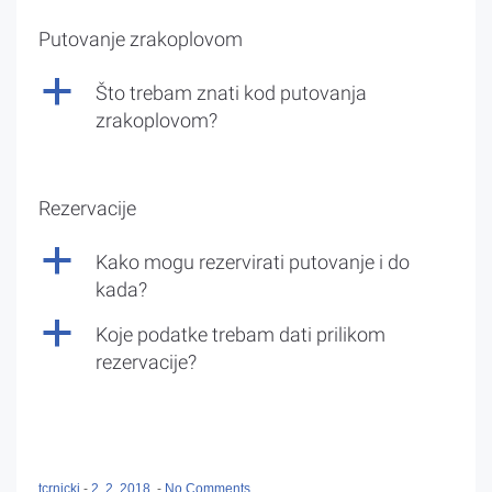
Putovanje zrakoplovom
a
Što trebam znati kod putovanja
zrakoplovom?
Rezervacije
a
Kako mogu rezervirati putovanje i do
kada?
a
Koje podatke trebam dati prilikom
rezervacije?
tcrnicki
-
2. 2. 2018.
-
No Comments