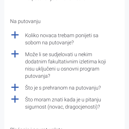
Na putovanju
a
Koliko novaca trebam ponijeti sa
sobom na putovanje?
a
Može li se sudjelovati u nekim
dodatnim fakultativnim izletima koji
nisu uključeni u osnovni program
putovanja?
a
Što je s prehranom na putovanju?
a
Što moram znati kada je u pitanju
sigurnost (novac, dragocjenosti)?