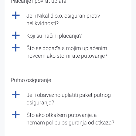
Plaćanje i povrat uplata
a
Je li Nikal d.o.o. osiguran protiv
nelikvidnosti?
a
Koji su načini plaćanja?
a
Što se događa s mojim uplaćenim
novcem ako stornirate putovanje?
Putno osiguranje
a
Je li obavezno uplatiti paket putnog
osiguranja?
a
Što ako otkažem putovanje, a
nemam policu osiguranja od otkaza?