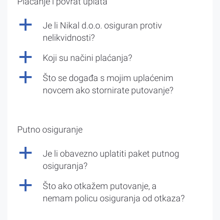
Plaćanje i povrat uplata
a
Je li Nikal d.o.o. osiguran protiv
nelikvidnosti?
a
Koji su načini plaćanja?
a
Što se događa s mojim uplaćenim
novcem ako stornirate putovanje?
Putno osiguranje
a
Je li obavezno uplatiti paket putnog
osiguranja?
a
Što ako otkažem putovanje, a
nemam policu osiguranja od otkaza?