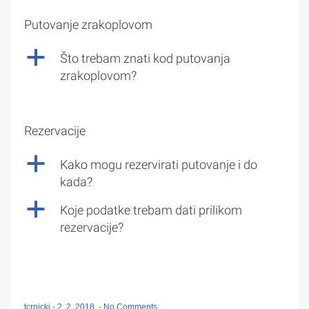
Putovanje zrakoplovom
a
Što trebam znati kod putovanja
zrakoplovom?
Rezervacije
a
Kako mogu rezervirati putovanje i do
kada?
a
Koje podatke trebam dati prilikom
rezervacije?
tcrnicki
-
2. 2. 2018.
-
No Comments