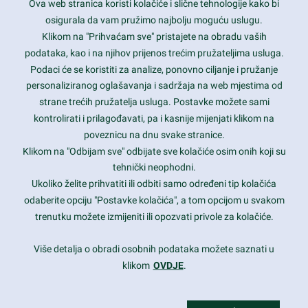
Ova web stranica koristi kolačiće i slične tehnologije kako bi
Latest trends and much more...
osigurala da vam pružimo najbolju moguću uslugu.
Klikom na "Prihvaćam sve" pristajete na obradu vaših
podataka, kao i na njihov prijenos trećim pružateljima usluga.
Contact Info
Podaci će se koristiti za analize, ponovno ciljanje i pružanje
personaliziranog oglašavanja i sadržaja na web mjestima od
strane trećih pružatelja usluga. Postavke možete sami
1600 Amphitheatre Parkway, Mountain View, CA 94043
kontrolirati i prilagođavati, pa i kasnije mijenjati klikom na
poveznicu na dnu svake stranice.
+1 650-253-0000
prothemes.net@gmail.com
Klikom na "Odbijam sve" odbijate sve kolačiće osim onih koji su
tehnički neophodni.
Daily: 9:00 am - 6:00 pm
Ukoliko želite prihvatiti ili odbiti samo određeni tip kolačića
Sunday: Closed
odaberite opciju "Postavke kolačića", a tom opcijom u svakom
trenutku možete izmijeniti ili opozvati privole za kolačiće.
Copyright 2017
FRESHFACE
© All Rights Reserved
Više detalja o obradi osobnih podataka možete saznati u
klikom
OVDJE
.