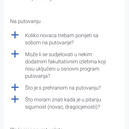
Na putovanju
a
Koliko novaca trebam ponijeti sa
sobom na putovanje?
a
Može li se sudjelovati u nekim
dodatnim fakultativnim izletima koji
nisu uključeni u osnovni program
putovanja?
a
Što je s prehranom na putovanju?
a
Što moram znati kada je u pitanju
sigurnost (novac, dragocjenosti)?