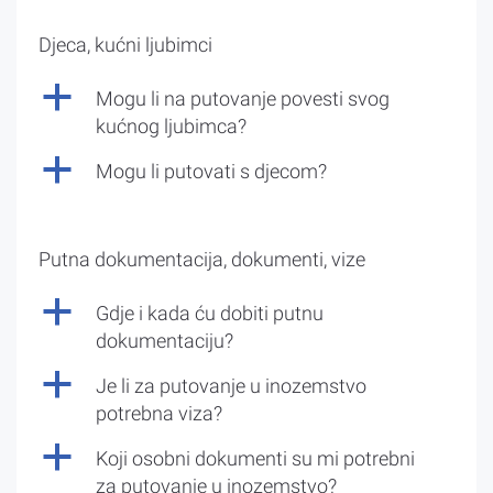
Djeca, kućni ljubimci
a
Mogu li na putovanje povesti svog
kućnog ljubimca?
a
Mogu li putovati s djecom?
Putna dokumentacija, dokumenti, vize
a
Gdje i kada ću dobiti putnu
dokumentaciju?
a
Je li za putovanje u inozemstvo
potrebna viza?
a
Koji osobni dokumenti su mi potrebni
za putovanje u inozemstvo?