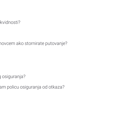
ikvidnosti?
novcem ako stornirate putovanje?
g osiguranja?
am policu osiguranja od otkaza?