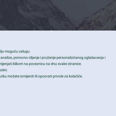
Contact Info
1600 Amphitheatre Parkway, Mountain
bolju moguću uslugu.
View, CA 94043
 analize, ponovno ciljanje i pružanje personaliziranog oglašavanja i
+1 650-253-0000
mijenjati klikom na poveznicu na dnu svake stranice.
prothemes.net@gmail.com
odni.
tku možete izmijeniti ili opozvati privole za kolačiće.
Daily: 9:00 am - 6:00 pm
Sunday: Closed
Terms & Conditions
|
Privacy & Policy