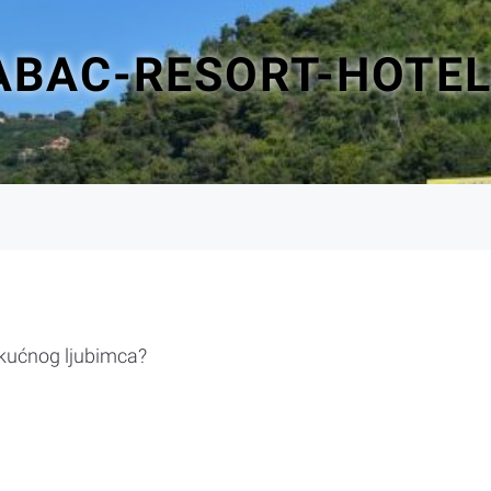
BAC-RESORT-HOTELI
 kućnog ljubimca?