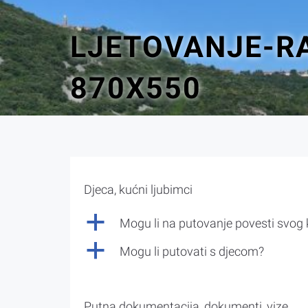
LJETOVANJE-RA
870X550
Djeca, kućni ljubimci
a
Mogu li na putovanje povesti svog
a
Mogu li putovati s djecom?
Putna dokumentacija, dokumenti, vize