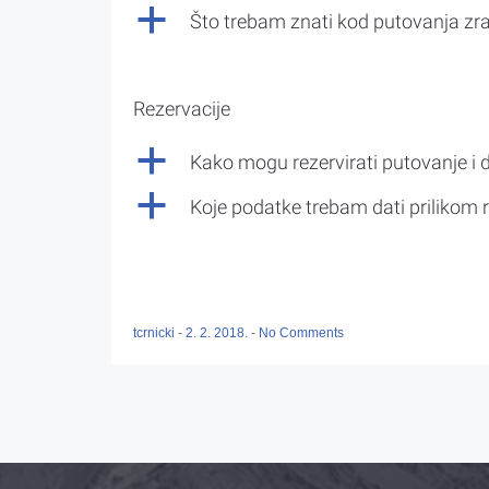
a
Što trebam znati kod putovanja z
Rezervacije
a
Kako mogu rezervirati putovanje i 
a
Koje podatke trebam dati prilikom r
tcrnicki
-
2. 2. 2018.
-
No Comments