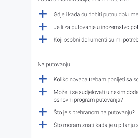
a
Gdje i kada ću dobiti putnu dokume
a
Je li za putovanje u inozemstvo po
a
Koji osobni dokumenti su mi potre
Na putovanju
a
Koliko novaca trebam ponijeti sa 
a
Može li se sudjelovati u nekim doda
osnovni program putovanja?
a
Što je s prehranom na putovanju?
a
Što moram znati kada je u pitanju 