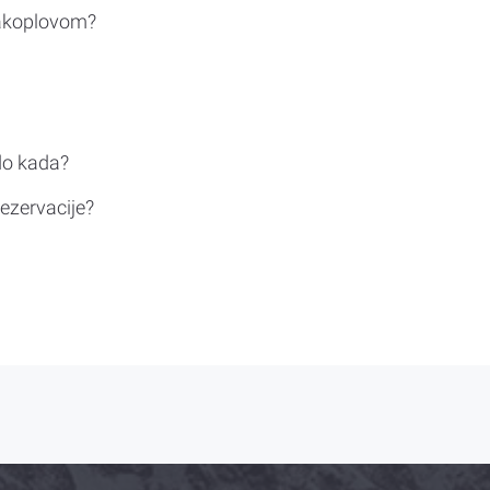
rakoplovom?
do kada?
ezervacije?