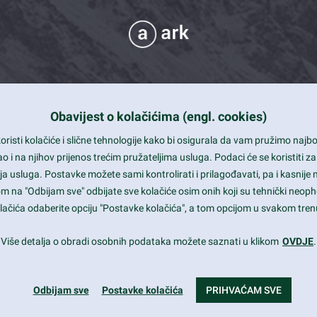
Obavijest o kolačićima (engl. cookies)
 Support
risti kolačiće i slične tehnologije kako bi osigurala da vam pružimo naj
t and beautiful design
i na njihov prijenos trećim pružateljima usluga. Podaci će se koristiti za
a usluga. Postavke možete sami kontrolirati i prilagođavati, pa i kasnije 
mited Eelements
om na "Odbijam sve" odbijate sve kolačiće osim onih koji su tehnički neoph
le ready
 kolačića odaberite opciju "Postavke kolačića", a tom opcijom u svakom trenu
st trends and much more...
Više detalja o obradi osobnih podataka možete saznati u klikom
OVDJE
.
Odbijam sve
Postavke kolačića
PRIHVAĆAM SVE