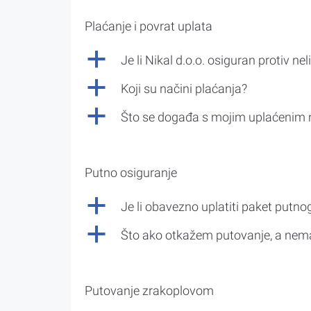
Plaćanje i povrat uplata
a
Je li Nikal d.o.o. osiguran protiv nel
a
Koji su načini plaćanja?
a
Što se događa s mojim uplaćenim 
Putno osiguranje
a
Je li obavezno uplatiti paket putno
a
Što ako otkažem putovanje, a nem
Putovanje zrakoplovom