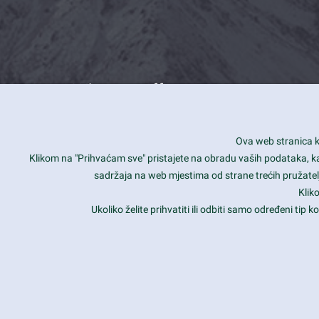
What we offer
How you can impact customers
24/7
Ova web stranica ko
Is your website user friendly?
Smar
Klikom na "Prihvaćam sve" pristajete na obradu vaših podataka, kao 
sadržaja na web mjestima od strane trećih pružatelj
Ark offers weekly stunning designs.
Unli
Klik
Why our customers love Ark?
Mobi
Ukoliko želite prihvatiti ili odbiti samo određeni tip
hat we do is all about passion
Late
Copyright 2017
FRESHFACE
© All Rights Reserved