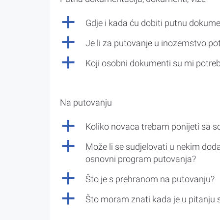
a
Gdje i kada ću dobiti putnu dokume
a
Je li za putovanje u inozemstvo po
a
Koji osobni dokumenti su mi potre
Na putovanju
a
Koliko novaca trebam ponijeti sa 
a
Može li se sudjelovati u nekim doda
osnovni program putovanja?
a
Što je s prehranom na putovanju?
a
Što moram znati kada je u pitanju 