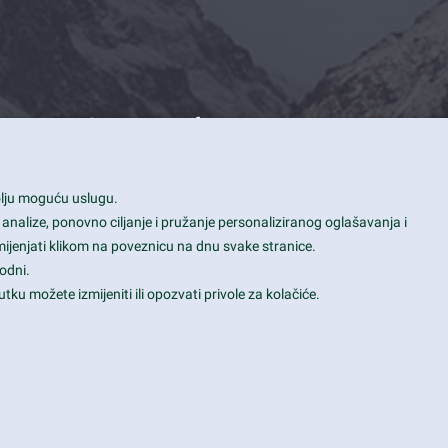
Contact Info
1600 Amphitheatre Parkway, Mountain
bolju moguću uslugu.
View, CA 94043
 analize, ponovno ciljanje i pružanje personaliziranog oglašavanja i
+1 650-253-0000
mijenjati klikom na poveznicu na dnu svake stranice.
prothemes.net@gmail.com
odni.
tku možete izmijeniti ili opozvati privole za kolačiće.
Daily: 9:00 am - 6:00 pm
Sunday: Closed
Terms & Conditions
|
Privacy & Policy