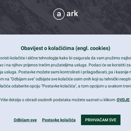
Obavijest o kolačićima (engl. cookies)
 Support
risti kolačiće i slične tehnologije kako bi osigurala da vam pružimo naj
t and beautiful design
i na njihov prijenos trećim pružateljima usluga. Podaci će se koristiti za
a usluga. Postavke možete sami kontrolirati i prilagođavati, pa i kasnije 
mited Eelements
om na "Odbijam sve" odbijate sve kolačiće osim onih koji su tehnički neoph
le ready
 kolačića odaberite opciju "Postavke kolačića", a tom opcijom u svakom trenu
st trends and much more...
Više detalja o obradi osobnih podataka možete saznati u klikom
OVDJE
.
Odbijam sve
Postavke kolačića
PRIHVAĆAM SVE