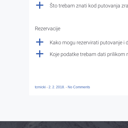
a
Što trebam znati kod putovanja z
Rezervacije
a
Kako mogu rezervirati putovanje i 
a
Koje podatke trebam dati prilikom r
tcrnicki
-
2. 2. 2018.
-
No Comments