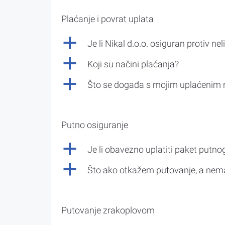
Plaćanje i povrat uplata
a
Je li Nikal d.o.o. osiguran protiv nel
a
Koji su načini plaćanja?
a
Što se događa s mojim uplaćenim 
Putno osiguranje
a
Je li obavezno uplatiti paket putno
a
Što ako otkažem putovanje, a nem
Putovanje zrakoplovom