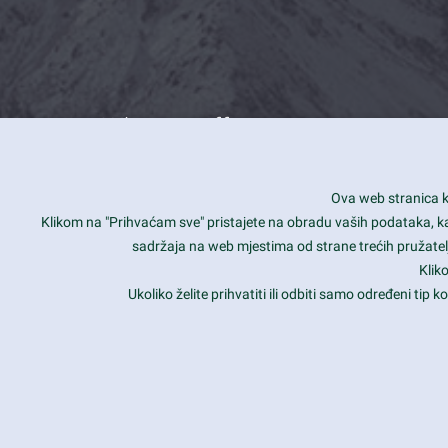
What we offer
How you can impact customers
24/7
Ova web stranica ko
Is your website user friendly?
Smar
Klikom na "Prihvaćam sve" pristajete na obradu vaših podataka, kao 
sadržaja na web mjestima od strane trećih pružatelj
Ark offers weekly stunning designs.
Unli
Klik
Why our customers love Ark?
Mobi
Ukoliko želite prihvatiti ili odbiti samo određeni tip
hat we do is all about passion
Late
Copyright 2017
FRESHFACE
© All Rights Reserved