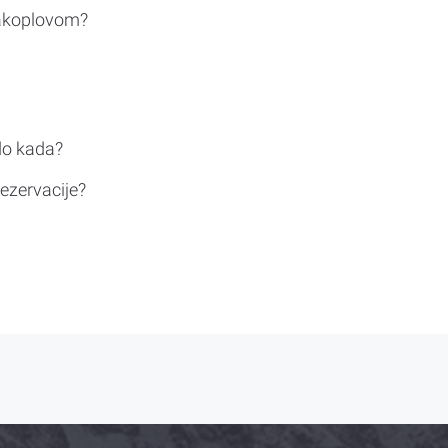
rakoplovom?
do kada?
ezervacije?