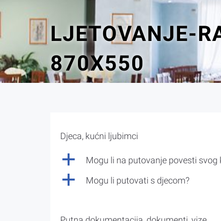
LJETOVANJE-R
870X550
Djeca, kućni ljubimci
a
Mogu li na putovanje povesti svog
a
Mogu li putovati s djecom?
Putna dokumentacija, dokumenti, vize