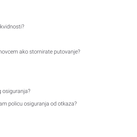
ikvidnosti?
novcem ako stornirate putovanje?
g osiguranja?
am policu osiguranja od otkaza?