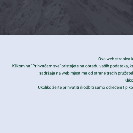
What we offer
How you can impact customers
24/7
Ova web stranica ko
Is your website user friendly?
Smar
Klikom na "Prihvaćam sve" pristajete na obradu vaših podataka, kao 
sadržaja na web mjestima od strane trećih pružatelj
Ark offers weekly stunning designs.
Unli
Klik
Why our customers love Ark?
Mobi
Ukoliko želite prihvatiti ili odbiti samo određeni tip
hat we do is all about passion
Late
Copyright 2017
FRESHFACE
© All Rights Reserved