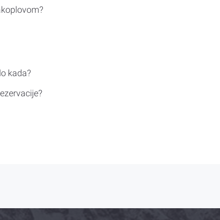
rakoplovom?
do kada?
ezervacije?