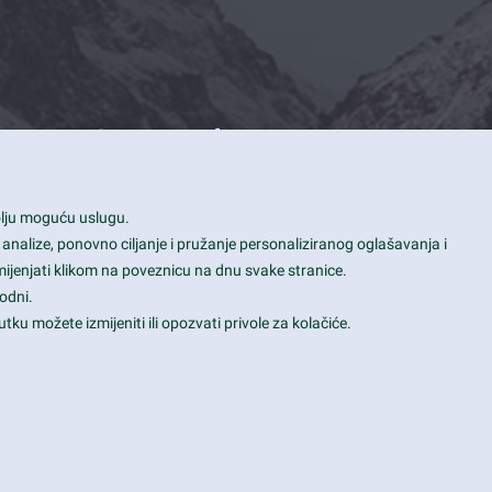
Contact Info
1600 Amphitheatre Parkway, Mountain
bolju moguću uslugu.
View, CA 94043
 analize, ponovno ciljanje i pružanje personaliziranog oglašavanja i
+1 650-253-0000
mijenjati klikom na poveznicu na dnu svake stranice.
prothemes.net@gmail.com
odni.
tku možete izmijeniti ili opozvati privole za kolačiće.
Daily: 9:00 am - 6:00 pm
Sunday: Closed
Terms & Conditions
|
Privacy & Policy