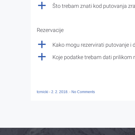
a
Što trebam znati kod putovanja z
Rezervacije
a
Kako mogu rezervirati putovanje i 
a
Koje podatke trebam dati prilikom r
tcrnicki
-
2. 2. 2018.
-
No Comments