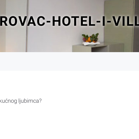
ROVAC-HOTEL-I-VIL
 kućnog ljubimca?