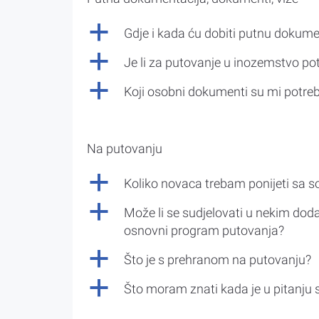
a
Gdje i kada ću dobiti putnu dokume
a
Je li za putovanje u inozemstvo po
a
Koji osobni dokumenti su mi potre
Na putovanju
a
Koliko novaca trebam ponijeti sa 
a
Može li se sudjelovati u nekim doda
osnovni program putovanja?
a
Što je s prehranom na putovanju?
a
Što moram znati kada je u pitanju 