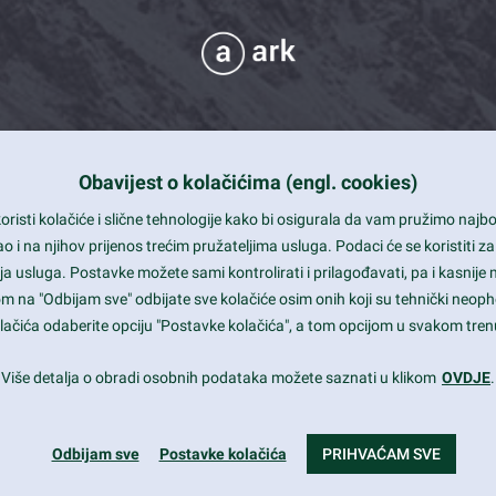
Obavijest o kolačićima (engl. cookies)
 Support
risti kolačiće i slične tehnologije kako bi osigurala da vam pružimo naj
t and beautiful design
i na njihov prijenos trećim pružateljima usluga. Podaci će se koristiti za
a usluga. Postavke možete sami kontrolirati i prilagođavati, pa i kasnije 
mited Eelements
om na "Odbijam sve" odbijate sve kolačiće osim onih koji su tehnički neoph
le ready
 kolačića odaberite opciju "Postavke kolačića", a tom opcijom u svakom trenu
st trends and much more...
Više detalja o obradi osobnih podataka možete saznati u klikom
OVDJE
.
Odbijam sve
Postavke kolačića
PRIHVAĆAM SVE