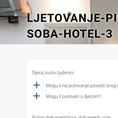
LJETOVANJE-PI
SOBA-HOTEL-3
Djeca, kućni ljubimci
a
Mogu li na putovanje povesti svog
a
Mogu li putovati s djecom?
Putna dokumentacija, dokumenti, vize