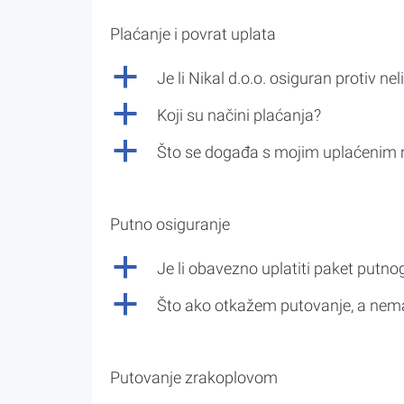
Plaćanje i povrat uplata
a
Je li Nikal d.o.o. osiguran protiv nel
a
Koji su načini plaćanja?
a
Što se događa s mojim uplaćenim 
Putno osiguranje
a
Je li obavezno uplatiti paket putno
a
Što ako otkažem putovanje, a nem
Putovanje zrakoplovom