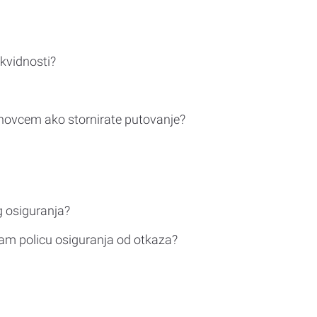
ikvidnosti?
novcem ako stornirate putovanje?
g osiguranja?
am policu osiguranja od otkaza?