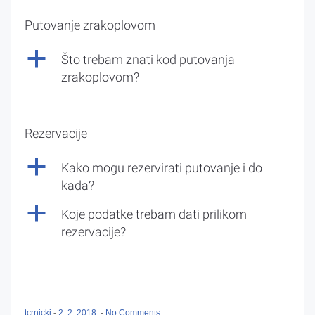
Putovanje zrakoplovom
a
Što trebam znati kod putovanja
zrakoplovom?
Rezervacije
a
Kako mogu rezervirati putovanje i do
kada?
a
Koje podatke trebam dati prilikom
rezervacije?
tcrnicki
-
2. 2. 2018.
-
No Comments