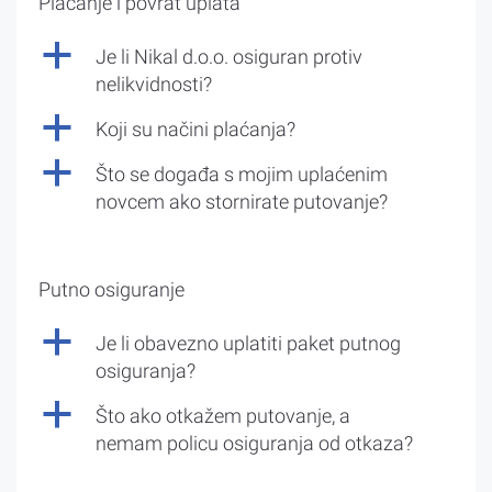
Plaćanje i povrat uplata
a
Je li Nikal d.o.o. osiguran protiv
nelikvidnosti?
a
Koji su načini plaćanja?
a
Što se događa s mojim uplaćenim
novcem ako stornirate putovanje?
Putno osiguranje
a
Je li obavezno uplatiti paket putnog
osiguranja?
a
Što ako otkažem putovanje, a
nemam policu osiguranja od otkaza?