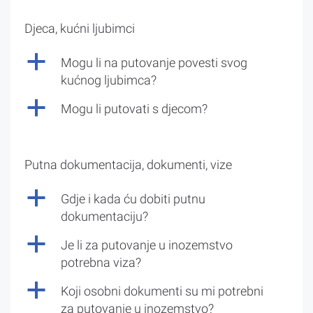
Djeca, kućni ljubimci
a
Mogu li na putovanje povesti svog
kućnog ljubimca?
a
Mogu li putovati s djecom?
Putna dokumentacija, dokumenti, vize
a
Gdje i kada ću dobiti putnu
dokumentaciju?
a
Je li za putovanje u inozemstvo
potrebna viza?
a
Koji osobni dokumenti su mi potrebni
za putovanje u inozemstvo?