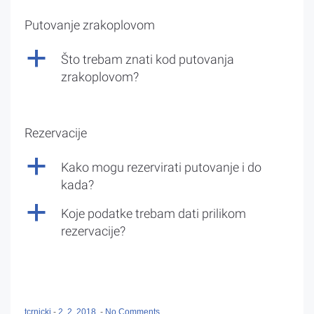
Putovanje zrakoplovom
a
Što trebam znati kod putovanja
zrakoplovom?
Rezervacije
a
Kako mogu rezervirati putovanje i do
kada?
a
Koje podatke trebam dati prilikom
rezervacije?
tcrnicki
-
2. 2. 2018.
-
No Comments