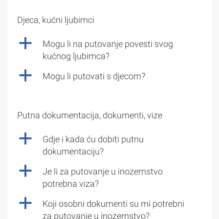
Djeca, kućni ljubimci
a
Mogu li na putovanje povesti svog
kućnog ljubimca?
a
Mogu li putovati s djecom?
Putna dokumentacija, dokumenti, vize
a
Gdje i kada ću dobiti putnu
dokumentaciju?
a
Je li za putovanje u inozemstvo
potrebna viza?
a
Koji osobni dokumenti su mi potrebni
za putovanje u inozemstvo?