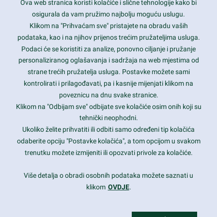
Ova web stranica koristi kolačiće i slične tehnologije kako bi
Latest trends and much more...
osigurala da vam pružimo najbolju moguću uslugu.
Klikom na "Prihvaćam sve" pristajete na obradu vaših
podataka, kao i na njihov prijenos trećim pružateljima usluga.
Contact Info
Podaci će se koristiti za analize, ponovno ciljanje i pružanje
personaliziranog oglašavanja i sadržaja na web mjestima od
strane trećih pružatelja usluga. Postavke možete sami
1600 Amphitheatre Parkway, Mountain View, CA 94043
kontrolirati i prilagođavati, pa i kasnije mijenjati klikom na
poveznicu na dnu svake stranice.
+1 650-253-0000
prothemes.net@gmail.com
Klikom na "Odbijam sve" odbijate sve kolačiće osim onih koji su
tehnički neophodni.
Daily: 9:00 am - 6:00 pm
Ukoliko želite prihvatiti ili odbiti samo određeni tip kolačića
Sunday: Closed
odaberite opciju "Postavke kolačića", a tom opcijom u svakom
trenutku možete izmijeniti ili opozvati privole za kolačiće.
Copyright 2017
FRESHFACE
© All Rights Reserved
Više detalja o obradi osobnih podataka možete saznati u
klikom
OVDJE
.