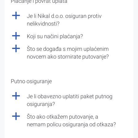
Plaćanje i povrat uplata
a
Je li Nikal d.o.o. osiguran protiv
nelikvidnosti?
a
Koji su načini plaćanja?
a
Što se događa s mojim uplaćenim
novcem ako stornirate putovanje?
Putno osiguranje
a
Je li obavezno uplatiti paket putnog
osiguranja?
a
Što ako otkažem putovanje, a
nemam policu osiguranja od otkaza?