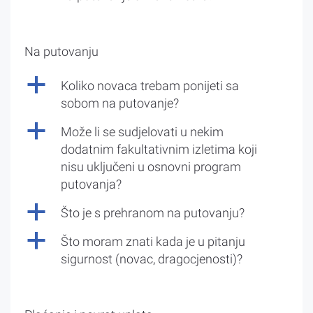
Na putovanju
a
Koliko novaca trebam ponijeti sa
sobom na putovanje?
a
Može li se sudjelovati u nekim
dodatnim fakultativnim izletima koji
nisu uključeni u osnovni program
putovanja?
a
Što je s prehranom na putovanju?
a
Što moram znati kada je u pitanju
sigurnost (novac, dragocjenosti)?