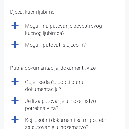
Djeca, kućni ljubimci
a
Mogu li na putovanje povesti svog
kućnog ljubimca?
a
Mogu li putovati s djecom?
Putna dokumentacija, dokumenti, vize
a
Gdje i kada ću dobiti putnu
dokumentaciju?
a
Je li za putovanje u inozemstvo
potrebna viza?
a
Koji osobni dokumenti su mi potrebni
za putovanje u inozemstvo?