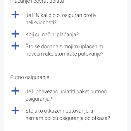
Plaćanje i povrat uplata
a
Je li Nikal d.o.o. osiguran protiv
nelikvidnosti?
a
Koji su načini plaćanja?
a
Što se događa s mojim uplaćenim
novcem ako stornirate putovanje?
Putno osiguranje
a
Je li obavezno uplatiti paket putnog
osiguranja?
a
Što ako otkažem putovanje, a
nemam policu osiguranja od otkaza?