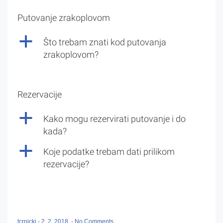
Putovanje zrakoplovom
a
Što trebam znati kod putovanja
zrakoplovom?
Rezervacije
a
Kako mogu rezervirati putovanje i do
kada?
a
Koje podatke trebam dati prilikom
rezervacije?
tcrnicki
-
2. 2. 2018.
-
No Comments