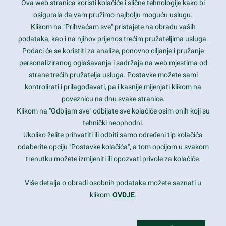
Ova web stranica koristi kolačiće i slične tehnologije kako bi
Latest trends and much more...
osigurala da vam pružimo najbolju moguću uslugu.
Klikom na "Prihvaćam sve" pristajete na obradu vaših
podataka, kao i na njihov prijenos trećim pružateljima usluga.
Contact Info
Podaci će se koristiti za analize, ponovno ciljanje i pružanje
personaliziranog oglašavanja i sadržaja na web mjestima od
strane trećih pružatelja usluga. Postavke možete sami
1600 Amphitheatre Parkway, Mountain View, CA 94043
kontrolirati i prilagođavati, pa i kasnije mijenjati klikom na
poveznicu na dnu svake stranice.
+1 650-253-0000
prothemes.net@gmail.com
Klikom na "Odbijam sve" odbijate sve kolačiće osim onih koji su
tehnički neophodni.
Daily: 9:00 am - 6:00 pm
Ukoliko želite prihvatiti ili odbiti samo određeni tip kolačića
Sunday: Closed
odaberite opciju "Postavke kolačića", a tom opcijom u svakom
trenutku možete izmijeniti ili opozvati privole za kolačiće.
Copyright 2017
FRESHFACE
© All Rights Reserved
Više detalja o obradi osobnih podataka možete saznati u
klikom
OVDJE
.