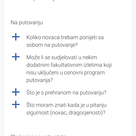
Na putovanju
a
Koliko novaca trebam ponijeti sa
sobom na putovanje?
a
Može li se sudjelovati u nekim
dodatnim fakultativnim izletima koji
nisu uključeni u osnovni program
putovanja?
a
Što je s prehranom na putovanju?
a
Što moram znati kada je u pitanju
sigurnost (novac, dragocjenosti)?