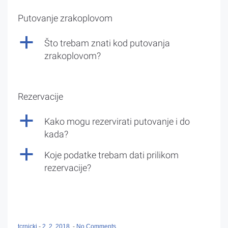
Putovanje zrakoplovom
a
Što trebam znati kod putovanja
zrakoplovom?
Rezervacije
a
Kako mogu rezervirati putovanje i do
kada?
a
Koje podatke trebam dati prilikom
rezervacije?
tcrnicki
-
2. 2. 2018.
-
No Comments