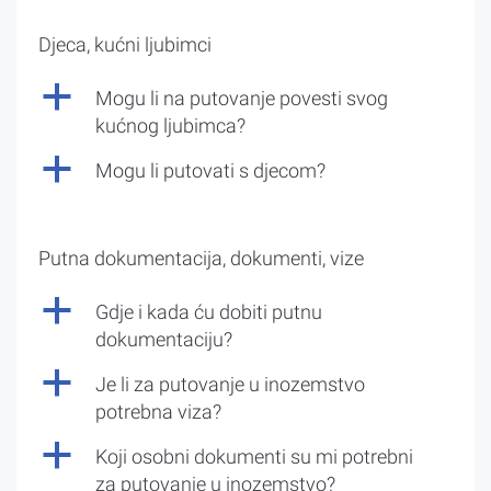
Djeca, kućni ljubimci
a
Mogu li na putovanje povesti svog
kućnog ljubimca?
a
Mogu li putovati s djecom?
Putna dokumentacija, dokumenti, vize
a
Gdje i kada ću dobiti putnu
dokumentaciju?
a
Je li za putovanje u inozemstvo
potrebna viza?
a
Koji osobni dokumenti su mi potrebni
za putovanje u inozemstvo?