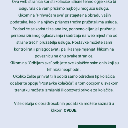
Ova web stranica koristi kolačiće i slične tehnologije kako bi
Latest trends and much more...
osigurala da vam pružimo najbolju moguću uslugu.
Klikom na "Prihvaćam sve" pristajete na obradu vaših
podataka, kao i na njihov prijenos trećim pružateljima usluga.
Contact Info
Podaci će se koristiti za analize, ponovno ciljanje i pružanje
personaliziranog oglašavanja i sadržaja na web mjestima od
strane trećih pružatelja usluga. Postavke možete sami
1600 Amphitheatre Parkway, Mountain View, CA 94043
kontrolirati i prilagođavati, pa i kasnije mijenjati klikom na
poveznicu na dnu svake stranice.
+1 650-253-0000
prothemes.net@gmail.com
Klikom na "Odbijam sve" odbijate sve kolačiće osim onih koji su
tehnički neophodni.
Daily: 9:00 am - 6:00 pm
Ukoliko želite prihvatiti ili odbiti samo određeni tip kolačića
Sunday: Closed
odaberite opciju "Postavke kolačića", a tom opcijom u svakom
trenutku možete izmijeniti ili opozvati privole za kolačiće.
Copyright 2017
FRESHFACE
© All Rights Reserved
Više detalja o obradi osobnih podataka možete saznati u
klikom
OVDJE
.