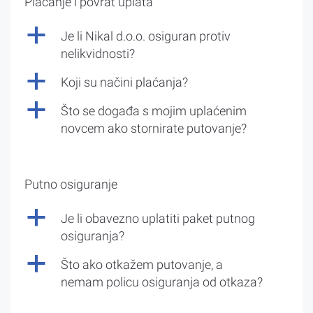
Plaćanje i povrat uplata
a
Je li Nikal d.o.o. osiguran protiv
nelikvidnosti?
a
Koji su načini plaćanja?
a
Što se događa s mojim uplaćenim
novcem ako stornirate putovanje?
Putno osiguranje
a
Je li obavezno uplatiti paket putnog
osiguranja?
a
Što ako otkažem putovanje, a
nemam policu osiguranja od otkaza?