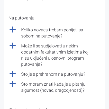
Na putovanju
a
Koliko novaca trebam ponijeti sa
sobom na putovanje?
a
Može li se sudjelovati u nekim
dodatnim fakultativnim izletima koji
nisu uključeni u osnovni program
putovanja?
a
Što je s prehranom na putovanju?
a
Što moram znati kada je u pitanju
sigurnost (novac, dragocjenosti)?