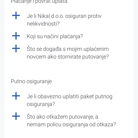
Plaćanje i povrat uplata
a
Je li Nikal d.o.o. osiguran protiv
nelikvidnosti?
a
Koji su načini plaćanja?
a
Što se događa s mojim uplaćenim
novcem ako stornirate putovanje?
Putno osiguranje
a
Je li obavezno uplatiti paket putnog
osiguranja?
a
Što ako otkažem putovanje, a
nemam policu osiguranja od otkaza?