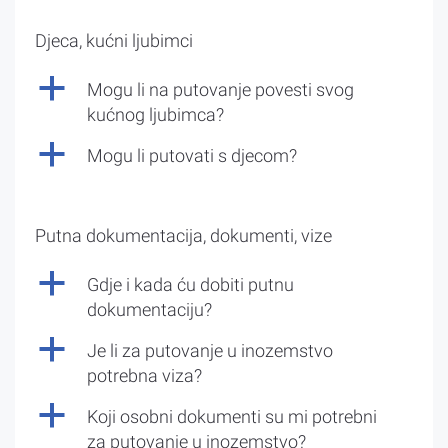
Djeca, kućni ljubimci
a
Mogu li na putovanje povesti svog
kućnog ljubimca?
a
Mogu li putovati s djecom?
Putna dokumentacija, dokumenti, vize
a
Gdje i kada ću dobiti putnu
dokumentaciju?
a
Je li za putovanje u inozemstvo
potrebna viza?
a
Koji osobni dokumenti su mi potrebni
za putovanje u inozemstvo?