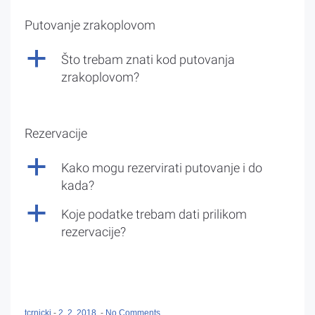
Putovanje zrakoplovom
a
Što trebam znati kod putovanja
zrakoplovom?
Rezervacije
a
Kako mogu rezervirati putovanje i do
kada?
a
Koje podatke trebam dati prilikom
rezervacije?
tcrnicki
-
2. 2. 2018.
-
No Comments