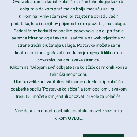
Ova web stranica koristi kolačiće i slične tehnologije kako bi
Latest trends and much more...
osigurala da vam pružimo najbolju moguću uslugu.
Klikom na "Prihvaćam sve" pristajete na obradu vaših
podataka, kao i na njihov prijenos trećim pružateljima usluga.
Contact Info
Podaci će se koristiti za analize, ponovno ciljanje i pružanje
personaliziranog oglašavanja i sadržaja na web mjestima od
strane trećih pružatelja usluga. Postavke možete sami
1600 Amphitheatre Parkway, Mountain View, CA 94043
kontrolirati i prilagođavati, pa i kasnije mijenjati klikom na
poveznicu na dnu svake stranice.
+1 650-253-0000
prothemes.net@gmail.com
Klikom na "Odbijam sve" odbijate sve kolačiće osim onih koji su
tehnički neophodni.
Daily: 9:00 am - 6:00 pm
Ukoliko želite prihvatiti ili odbiti samo određeni tip kolačića
Sunday: Closed
odaberite opciju "Postavke kolačića", a tom opcijom u svakom
trenutku možete izmijeniti ili opozvati privole za kolačiće.
Copyright 2017
FRESHFACE
© All Rights Reserved
Više detalja o obradi osobnih podataka možete saznati u
klikom
OVDJE
.