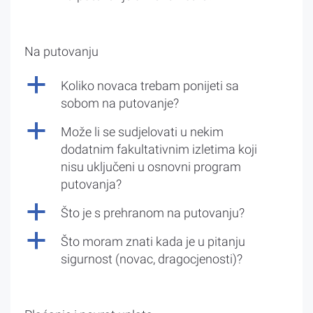
Na putovanju
a
Koliko novaca trebam ponijeti sa
sobom na putovanje?
a
Može li se sudjelovati u nekim
dodatnim fakultativnim izletima koji
nisu uključeni u osnovni program
putovanja?
a
Što je s prehranom na putovanju?
a
Što moram znati kada je u pitanju
sigurnost (novac, dragocjenosti)?