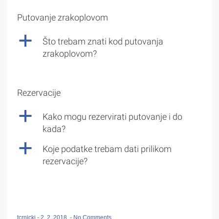
Putovanje zrakoplovom
a
Što trebam znati kod putovanja
zrakoplovom?
Rezervacije
a
Kako mogu rezervirati putovanje i do
kada?
a
Koje podatke trebam dati prilikom
rezervacije?
tcrnicki
-
2. 2. 2018.
-
No Comments