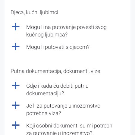
Djeca, kućni ljubimci
a
Mogu li na putovanje povesti svog
kućnog ljubimca?
a
Mogu li putovati s djecom?
Putna dokumentacija, dokumenti, vize
a
Gdje i kada ću dobiti putnu
dokumentaciju?
a
Je li za putovanje u inozemstvo
potrebna viza?
a
Koji osobni dokumenti su mi potrebni
za putovanje u inozemstvo?