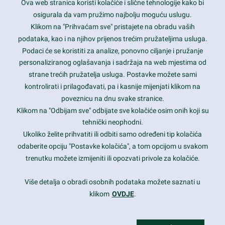
Ova web stranica koristi kolačiće i slične tehnologije kako bi
Latest trends and much more...
osigurala da vam pružimo najbolju moguću uslugu.
Klikom na "Prihvaćam sve" pristajete na obradu vaših
podataka, kao i na njihov prijenos trećim pružateljima usluga.
Contact Info
Podaci će se koristiti za analize, ponovno ciljanje i pružanje
personaliziranog oglašavanja i sadržaja na web mjestima od
strane trećih pružatelja usluga. Postavke možete sami
1600 Amphitheatre Parkway, Mountain View, CA 94043
kontrolirati i prilagođavati, pa i kasnije mijenjati klikom na
poveznicu na dnu svake stranice.
+1 650-253-0000
prothemes.net@gmail.com
Klikom na "Odbijam sve" odbijate sve kolačiće osim onih koji su
tehnički neophodni.
Daily: 9:00 am - 6:00 pm
Ukoliko želite prihvatiti ili odbiti samo određeni tip kolačića
Sunday: Closed
odaberite opciju "Postavke kolačića", a tom opcijom u svakom
trenutku možete izmijeniti ili opozvati privole za kolačiće.
Copyright 2017
FRESHFACE
© All Rights Reserved
Više detalja o obradi osobnih podataka možete saznati u
klikom
OVDJE
.