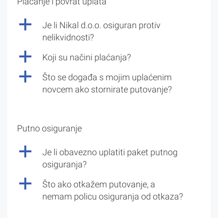
Plaćanje i povrat uplata
a
Je li Nikal d.o.o. osiguran protiv
nelikvidnosti?
a
Koji su načini plaćanja?
a
Što se događa s mojim uplaćenim
novcem ako stornirate putovanje?
Putno osiguranje
a
Je li obavezno uplatiti paket putnog
osiguranja?
a
Što ako otkažem putovanje, a
nemam policu osiguranja od otkaza?