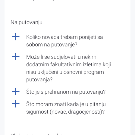
Na putovanju
a
Koliko novaca trebam ponijeti sa
sobom na putovanje?
a
Može li se sudjelovati u nekim
dodatnim fakultativnim izletima koji
nisu uključeni u osnovni program
putovanja?
a
Što je s prehranom na putovanju?
a
Što moram znati kada je u pitanju
sigurnost (novac, dragocjenosti)?