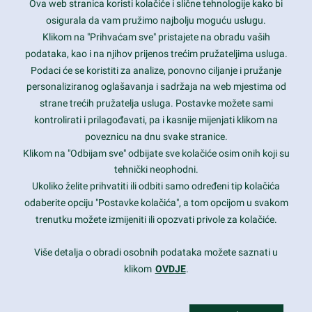
Ova web stranica koristi kolačiće i slične tehnologije kako bi
Latest trends and much more...
osigurala da vam pružimo najbolju moguću uslugu.
Klikom na "Prihvaćam sve" pristajete na obradu vaših
podataka, kao i na njihov prijenos trećim pružateljima usluga.
Contact Info
Podaci će se koristiti za analize, ponovno ciljanje i pružanje
personaliziranog oglašavanja i sadržaja na web mjestima od
strane trećih pružatelja usluga. Postavke možete sami
1600 Amphitheatre Parkway, Mountain View, CA 94043
kontrolirati i prilagođavati, pa i kasnije mijenjati klikom na
poveznicu na dnu svake stranice.
+1 650-253-0000
prothemes.net@gmail.com
Klikom na "Odbijam sve" odbijate sve kolačiće osim onih koji su
tehnički neophodni.
Daily: 9:00 am - 6:00 pm
Ukoliko želite prihvatiti ili odbiti samo određeni tip kolačića
Sunday: Closed
odaberite opciju "Postavke kolačića", a tom opcijom u svakom
trenutku možete izmijeniti ili opozvati privole za kolačiće.
Copyright 2017
FRESHFACE
© All Rights Reserved
Više detalja o obradi osobnih podataka možete saznati u
klikom
OVDJE
.