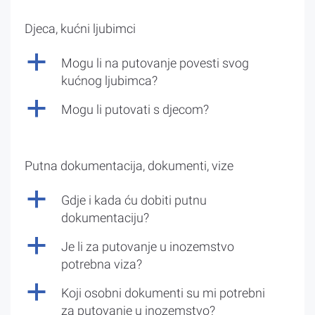
Djeca, kućni ljubimci
a
Mogu li na putovanje povesti svog
kućnog ljubimca?
a
Mogu li putovati s djecom?
Putna dokumentacija, dokumenti, vize
a
Gdje i kada ću dobiti putnu
dokumentaciju?
a
Je li za putovanje u inozemstvo
potrebna viza?
a
Koji osobni dokumenti su mi potrebni
za putovanje u inozemstvo?