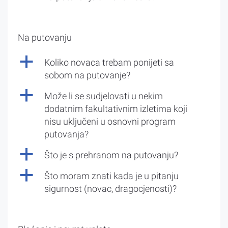
Na putovanju
a
Koliko novaca trebam ponijeti sa
sobom na putovanje?
a
Može li se sudjelovati u nekim
dodatnim fakultativnim izletima koji
nisu uključeni u osnovni program
putovanja?
a
Što je s prehranom na putovanju?
a
Što moram znati kada je u pitanju
sigurnost (novac, dragocjenosti)?