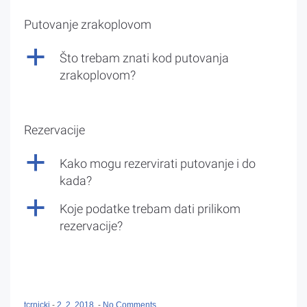
Putovanje zrakoplovom
a
Što trebam znati kod putovanja
zrakoplovom?
Rezervacije
a
Kako mogu rezervirati putovanje i do
kada?
a
Koje podatke trebam dati prilikom
rezervacije?
tcrnicki
-
2. 2. 2018.
-
No Comments