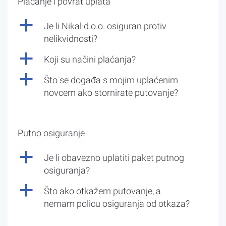
Plaćanje i povrat uplata
a
Je li Nikal d.o.o. osiguran protiv
nelikvidnosti?
a
Koji su načini plaćanja?
a
Što se događa s mojim uplaćenim
novcem ako stornirate putovanje?
Putno osiguranje
a
Je li obavezno uplatiti paket putnog
osiguranja?
a
Što ako otkažem putovanje, a
nemam policu osiguranja od otkaza?