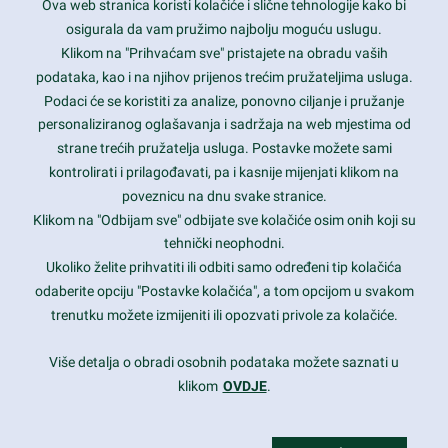
Ova web stranica koristi kolačiće i slične tehnologije kako bi
Latest trends and much more...
osigurala da vam pružimo najbolju moguću uslugu.
Klikom na "Prihvaćam sve" pristajete na obradu vaših
podataka, kao i na njihov prijenos trećim pružateljima usluga.
Contact Info
Podaci će se koristiti za analize, ponovno ciljanje i pružanje
personaliziranog oglašavanja i sadržaja na web mjestima od
strane trećih pružatelja usluga. Postavke možete sami
1600 Amphitheatre Parkway, Mountain View, CA 94043
kontrolirati i prilagođavati, pa i kasnije mijenjati klikom na
poveznicu na dnu svake stranice.
+1 650-253-0000
prothemes.net@gmail.com
Klikom na "Odbijam sve" odbijate sve kolačiće osim onih koji su
tehnički neophodni.
Daily: 9:00 am - 6:00 pm
Ukoliko želite prihvatiti ili odbiti samo određeni tip kolačića
Sunday: Closed
odaberite opciju "Postavke kolačića", a tom opcijom u svakom
trenutku možete izmijeniti ili opozvati privole za kolačiće.
Copyright 2017
FRESHFACE
© All Rights Reserved
Više detalja o obradi osobnih podataka možete saznati u
klikom
OVDJE
.