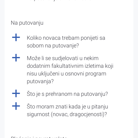
Na putovanju
a
Koliko novaca trebam ponijeti sa
sobom na putovanje?
a
Može li se sudjelovati u nekim
dodatnim fakultativnim izletima koji
nisu uključeni u osnovni program
putovanja?
a
Što je s prehranom na putovanju?
a
Što moram znati kada je u pitanju
sigurnost (novac, dragocjenosti)?