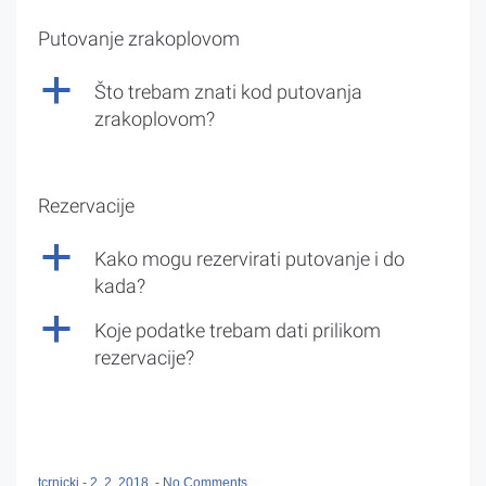
Putovanje zrakoplovom
a
Što trebam znati kod putovanja
zrakoplovom?
Rezervacije
a
Kako mogu rezervirati putovanje i do
kada?
a
Koje podatke trebam dati prilikom
rezervacije?
tcrnicki
-
2. 2. 2018.
-
No Comments