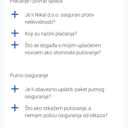
Plaćanje i povrat uplata
a
Je li Nikal d.o.o. osiguran protiv
nelikvidnosti?
a
Koji su načini plaćanja?
a
Što se događa s mojim uplaćenim
novcem ako stornirate putovanje?
Putno osiguranje
a
Je li obavezno uplatiti paket putnog
osiguranja?
a
Što ako otkažem putovanje, a
nemam policu osiguranja od otkaza?