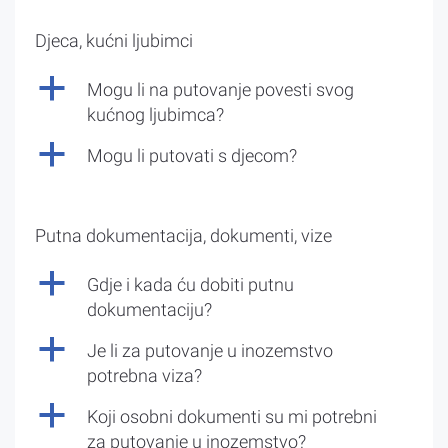
Djeca, kućni ljubimci
a
Mogu li na putovanje povesti svog
kućnog ljubimca?
a
Mogu li putovati s djecom?
Putna dokumentacija, dokumenti, vize
a
Gdje i kada ću dobiti putnu
dokumentaciju?
a
Je li za putovanje u inozemstvo
potrebna viza?
a
Koji osobni dokumenti su mi potrebni
za putovanje u inozemstvo?