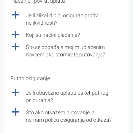
Plaćanje i povrat uplata
a
Je li Nikal d.o.o. osiguran protiv
nelikvidnosti?
a
Koji su načini plaćanja?
a
Što se događa s mojim uplaćenim
novcem ako stornirate putovanje?
Putno osiguranje
a
Je li obavezno uplatiti paket putnog
osiguranja?
a
Što ako otkažem putovanje, a
nemam policu osiguranja od otkaza?