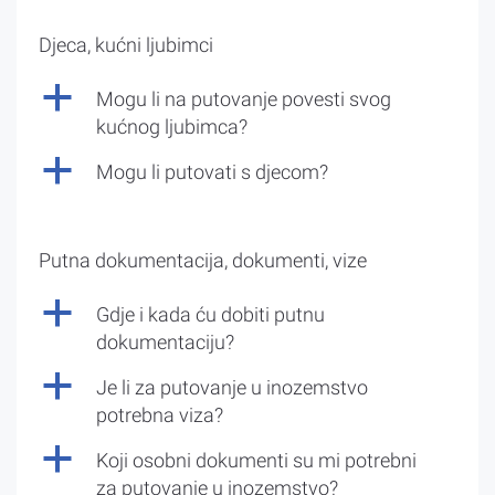
Djeca, kućni ljubimci
a
Mogu li na putovanje povesti svog
kućnog ljubimca?
a
Mogu li putovati s djecom?
Putna dokumentacija, dokumenti, vize
a
Gdje i kada ću dobiti putnu
dokumentaciju?
a
Je li za putovanje u inozemstvo
potrebna viza?
a
Koji osobni dokumenti su mi potrebni
za putovanje u inozemstvo?