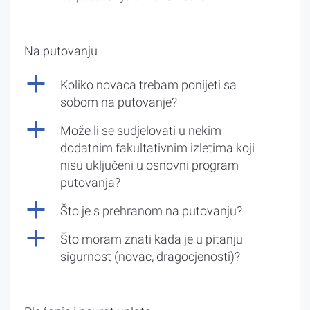
Na putovanju
a
Koliko novaca trebam ponijeti sa
sobom na putovanje?
a
Može li se sudjelovati u nekim
dodatnim fakultativnim izletima koji
nisu uključeni u osnovni program
putovanja?
a
Što je s prehranom na putovanju?
a
Što moram znati kada je u pitanju
sigurnost (novac, dragocjenosti)?