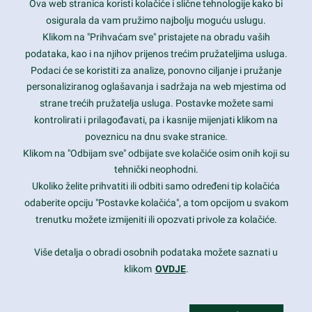
Ova web stranica koristi kolačiće i slične tehnologije kako bi
Latest trends and much more...
osigurala da vam pružimo najbolju moguću uslugu.
Klikom na "Prihvaćam sve" pristajete na obradu vaših
podataka, kao i na njihov prijenos trećim pružateljima usluga.
Contact Info
Podaci će se koristiti za analize, ponovno ciljanje i pružanje
personaliziranog oglašavanja i sadržaja na web mjestima od
strane trećih pružatelja usluga. Postavke možete sami
1600 Amphitheatre Parkway, Mountain View, CA 94043
kontrolirati i prilagođavati, pa i kasnije mijenjati klikom na
poveznicu na dnu svake stranice.
+1 650-253-0000
prothemes.net@gmail.com
Klikom na "Odbijam sve" odbijate sve kolačiće osim onih koji su
tehnički neophodni.
Daily: 9:00 am - 6:00 pm
Ukoliko želite prihvatiti ili odbiti samo određeni tip kolačića
Sunday: Closed
odaberite opciju "Postavke kolačića", a tom opcijom u svakom
trenutku možete izmijeniti ili opozvati privole za kolačiće.
Copyright 2017
FRESHFACE
© All Rights Reserved
Više detalja o obradi osobnih podataka možete saznati u
klikom
OVDJE
.