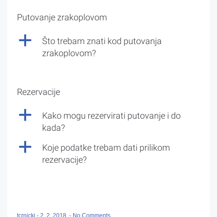
Putovanje zrakoplovom
a
Što trebam znati kod putovanja
zrakoplovom?
Rezervacije
a
Kako mogu rezervirati putovanje i do
kada?
a
Koje podatke trebam dati prilikom
rezervacije?
tcrnicki
-
2. 2. 2018.
-
No Comments