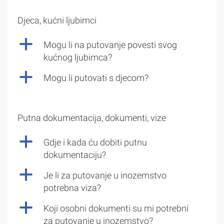
Djeca, kućni ljubimci
a
Mogu li na putovanje povesti svog
kućnog ljubimca?
a
Mogu li putovati s djecom?
Putna dokumentacija, dokumenti, vize
a
Gdje i kada ću dobiti putnu
dokumentaciju?
a
Je li za putovanje u inozemstvo
potrebna viza?
a
Koji osobni dokumenti su mi potrebni
za putovanje u inozemstvo?