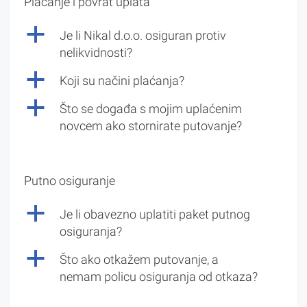
Plaćanje i povrat uplata
a
Je li Nikal d.o.o. osiguran protiv
nelikvidnosti?
a
Koji su načini plaćanja?
a
Što se događa s mojim uplaćenim
novcem ako stornirate putovanje?
Putno osiguranje
a
Je li obavezno uplatiti paket putnog
osiguranja?
a
Što ako otkažem putovanje, a
nemam policu osiguranja od otkaza?