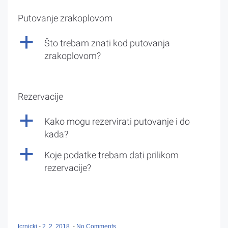
Putovanje zrakoplovom
a
Što trebam znati kod putovanja
zrakoplovom?
Rezervacije
a
Kako mogu rezervirati putovanje i do
kada?
a
Koje podatke trebam dati prilikom
rezervacije?
tcrnicki
-
2. 2. 2018.
-
No Comments