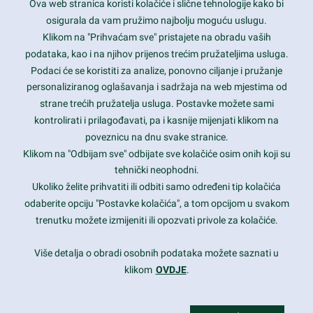
Ova web stranica koristi kolačiće i slične tehnologije kako bi
Latest trends and much more...
osigurala da vam pružimo najbolju moguću uslugu.
Klikom na "Prihvaćam sve" pristajete na obradu vaših
podataka, kao i na njihov prijenos trećim pružateljima usluga.
Contact Info
Podaci će se koristiti za analize, ponovno ciljanje i pružanje
personaliziranog oglašavanja i sadržaja na web mjestima od
strane trećih pružatelja usluga. Postavke možete sami
1600 Amphitheatre Parkway, Mountain View, CA 94043
kontrolirati i prilagođavati, pa i kasnije mijenjati klikom na
poveznicu na dnu svake stranice.
+1 650-253-0000
prothemes.net@gmail.com
Klikom na "Odbijam sve" odbijate sve kolačiće osim onih koji su
tehnički neophodni.
Daily: 9:00 am - 6:00 pm
Ukoliko želite prihvatiti ili odbiti samo određeni tip kolačića
Sunday: Closed
odaberite opciju "Postavke kolačića", a tom opcijom u svakom
trenutku možete izmijeniti ili opozvati privole za kolačiće.
Copyright 2017
FRESHFACE
© All Rights Reserved
Više detalja o obradi osobnih podataka možete saznati u
klikom
OVDJE
.