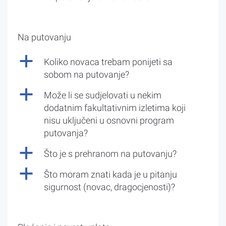
Na putovanju
a
Koliko novaca trebam ponijeti sa
sobom na putovanje?
a
Može li se sudjelovati u nekim
dodatnim fakultativnim izletima koji
nisu uključeni u osnovni program
putovanja?
a
Što je s prehranom na putovanju?
a
Što moram znati kada je u pitanju
sigurnost (novac, dragocjenosti)?