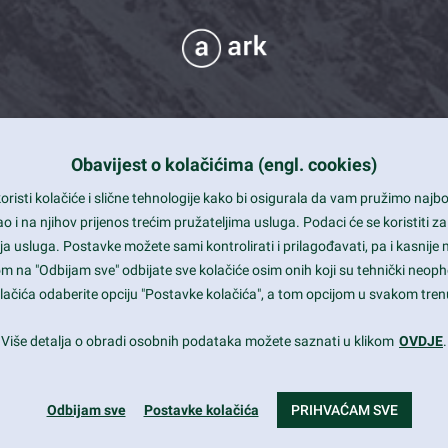
Obavijest o kolačićima (engl. cookies)
 Support
risti kolačiće i slične tehnologije kako bi osigurala da vam pružimo naj
t and beautiful design
i na njihov prijenos trećim pružateljima usluga. Podaci će se koristiti za
a usluga. Postavke možete sami kontrolirati i prilagođavati, pa i kasnije 
mited Eelements
om na "Odbijam sve" odbijate sve kolačiće osim onih koji su tehnički neoph
le ready
 kolačića odaberite opciju "Postavke kolačića", a tom opcijom u svakom trenu
st trends and much more...
Više detalja o obradi osobnih podataka možete saznati u klikom
OVDJE
.
Odbijam sve
Postavke kolačića
PRIHVAĆAM SVE