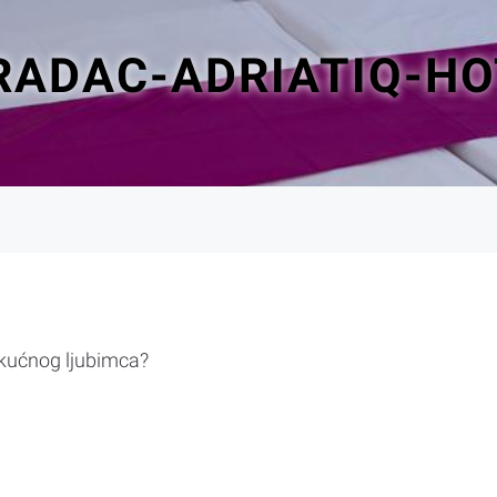
RADAC-ADRIATIQ-HO
 kućnog ljubimca?