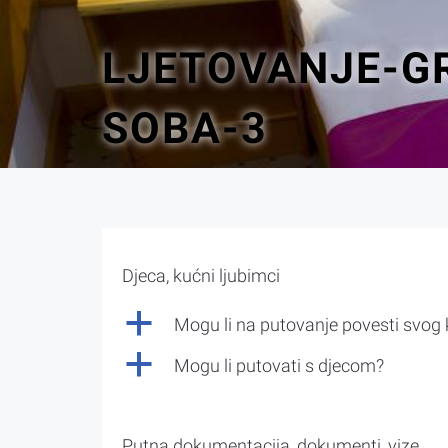
LJETOVANJE-G
SOBA-3
Djeca, kućni ljubimci
a
Mogu li na putovanje povesti svog
a
Mogu li putovati s djecom?
Putna dokumentacija, dokumenti, vize