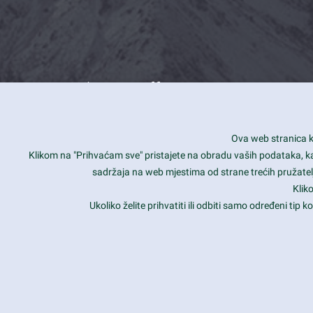
What we offer
How you can impact customers
24/7
Ova web stranica ko
Is your website user friendly?
Smar
Klikom na "Prihvaćam sve" pristajete na obradu vaših podataka, kao 
sadržaja na web mjestima od strane trećih pružatelj
Ark offers weekly stunning designs.
Unli
Klik
Why our customers love Ark?
Mobi
Ukoliko želite prihvatiti ili odbiti samo određeni tip
hat we do is all about passion
Late
Copyright 2017
FRESHFACE
© All Rights Reserved