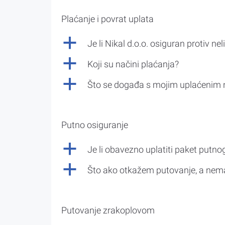
Plaćanje i povrat uplata
a
Je li Nikal d.o.o. osiguran protiv nel
a
Koji su načini plaćanja?
a
Što se događa s mojim uplaćenim 
Putno osiguranje
a
Je li obavezno uplatiti paket putno
a
Što ako otkažem putovanje, a nem
Putovanje zrakoplovom