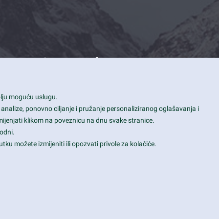
Contact Info
1600 Amphitheatre Parkway, Mountain
bolju moguću uslugu.
View, CA 94043
 analize, ponovno ciljanje i pružanje personaliziranog oglašavanja i
+1 650-253-0000
mijenjati klikom na poveznicu na dnu svake stranice.
prothemes.net@gmail.com
odni.
tku možete izmijeniti ili opozvati privole za kolačiće.
Daily: 9:00 am - 6:00 pm
Sunday: Closed
Terms & Conditions
|
Privacy & Policy