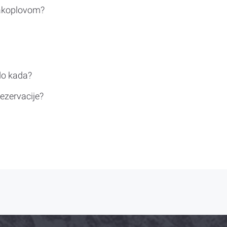
rakoplovom?
do kada?
ezervacije?