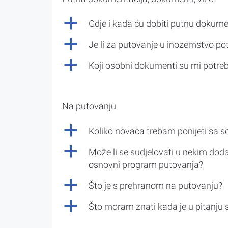
a
Gdje i kada ću dobiti putnu dokume
a
Je li za putovanje u inozemstvo po
a
Koji osobni dokumenti su mi potre
Na putovanju
a
Koliko novaca trebam ponijeti sa 
a
Može li se sudjelovati u nekim doda
osnovni program putovanja?
a
Što je s prehranom na putovanju?
a
Što moram znati kada je u pitanju 