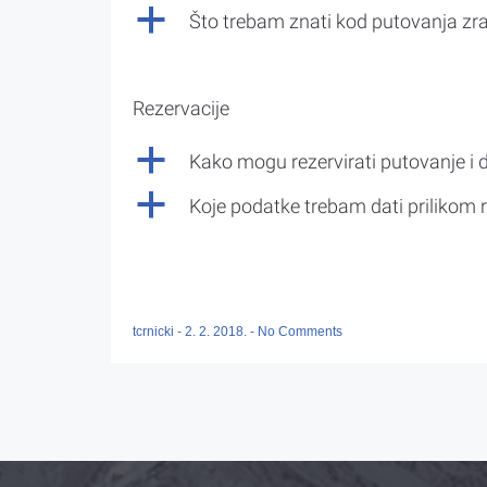
a
Što trebam znati kod putovanja z
Rezervacije
a
Kako mogu rezervirati putovanje i 
a
Koje podatke trebam dati prilikom r
tcrnicki
-
2. 2. 2018.
-
No Comments