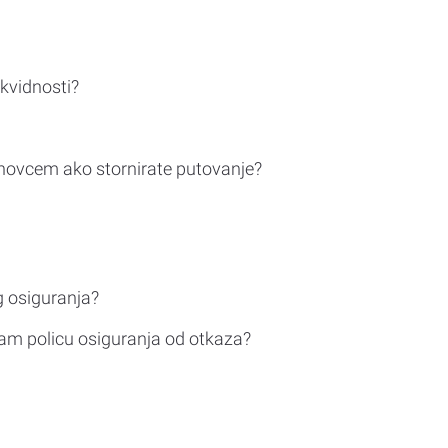
ikvidnosti?
novcem ako stornirate putovanje?
g osiguranja?
am policu osiguranja od otkaza?