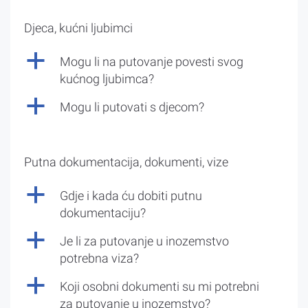
Djeca, kućni ljubimci
a
Mogu li na putovanje povesti svog
kućnog ljubimca?
a
Mogu li putovati s djecom?
Putna dokumentacija, dokumenti, vize
a
Gdje i kada ću dobiti putnu
dokumentaciju?
a
Je li za putovanje u inozemstvo
potrebna viza?
a
Koji osobni dokumenti su mi potrebni
za putovanje u inozemstvo?