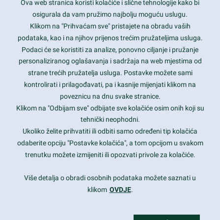
Ova web stranica koristi kolačiće i slične tehnologije kako bi
Latest trends and much more...
osigurala da vam pružimo najbolju moguću uslugu.
Klikom na "Prihvaćam sve" pristajete na obradu vaših
podataka, kao i na njihov prijenos trećim pružateljima usluga.
Contact Info
Podaci će se koristiti za analize, ponovno ciljanje i pružanje
personaliziranog oglašavanja i sadržaja na web mjestima od
strane trećih pružatelja usluga. Postavke možete sami
1600 Amphitheatre Parkway, Mountain View, CA 94043
kontrolirati i prilagođavati, pa i kasnije mijenjati klikom na
poveznicu na dnu svake stranice.
+1 650-253-0000
prothemes.net@gmail.com
Klikom na "Odbijam sve" odbijate sve kolačiće osim onih koji su
tehnički neophodni.
Daily: 9:00 am - 6:00 pm
Ukoliko želite prihvatiti ili odbiti samo određeni tip kolačića
Sunday: Closed
odaberite opciju "Postavke kolačića", a tom opcijom u svakom
trenutku možete izmijeniti ili opozvati privole za kolačiće.
Copyright 2017
FRESHFACE
© All Rights Reserved
Više detalja o obradi osobnih podataka možete saznati u
klikom
OVDJE
.