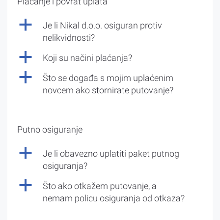
Plaćanje i povrat uplata
a
Je li Nikal d.o.o. osiguran protiv
nelikvidnosti?
a
Koji su načini plaćanja?
a
Što se događa s mojim uplaćenim
novcem ako stornirate putovanje?
Putno osiguranje
a
Je li obavezno uplatiti paket putnog
osiguranja?
a
Što ako otkažem putovanje, a
nemam policu osiguranja od otkaza?