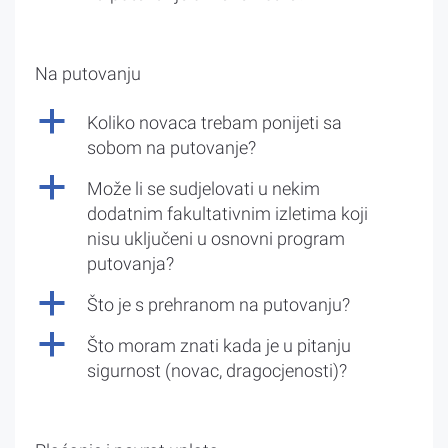
Na putovanju
a
Koliko novaca trebam ponijeti sa
sobom na putovanje?
a
Može li se sudjelovati u nekim
dodatnim fakultativnim izletima koji
nisu uključeni u osnovni program
putovanja?
a
Što je s prehranom na putovanju?
a
Što moram znati kada je u pitanju
sigurnost (novac, dragocjenosti)?