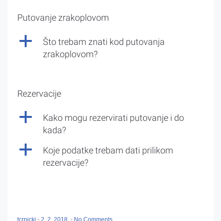
Putovanje zrakoplovom
a
Što trebam znati kod putovanja
zrakoplovom?
Rezervacije
a
Kako mogu rezervirati putovanje i do
kada?
a
Koje podatke trebam dati prilikom
rezervacije?
tcrnicki
-
2. 2. 2018.
-
No Comments