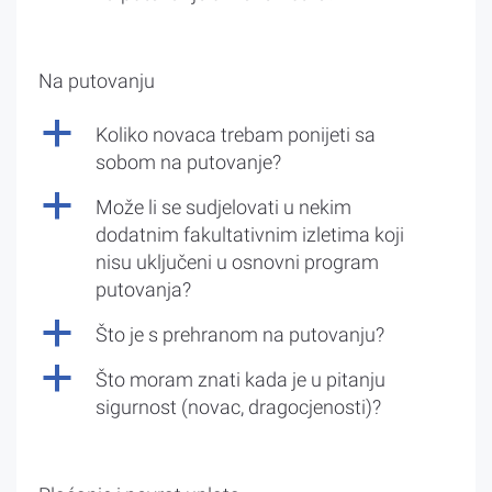
Na putovanju
a
Koliko novaca trebam ponijeti sa
sobom na putovanje?
a
Može li se sudjelovati u nekim
dodatnim fakultativnim izletima koji
nisu uključeni u osnovni program
putovanja?
a
Što je s prehranom na putovanju?
a
Što moram znati kada je u pitanju
sigurnost (novac, dragocjenosti)?