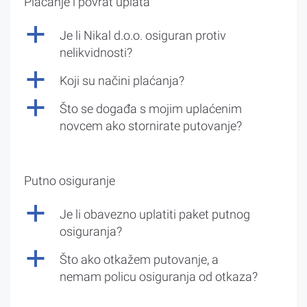
Plaćanje i povrat uplata
a
Je li Nikal d.o.o. osiguran protiv
nelikvidnosti?
a
Koji su načini plaćanja?
a
Što se događa s mojim uplaćenim
novcem ako stornirate putovanje?
Putno osiguranje
a
Je li obavezno uplatiti paket putnog
osiguranja?
a
Što ako otkažem putovanje, a
nemam policu osiguranja od otkaza?