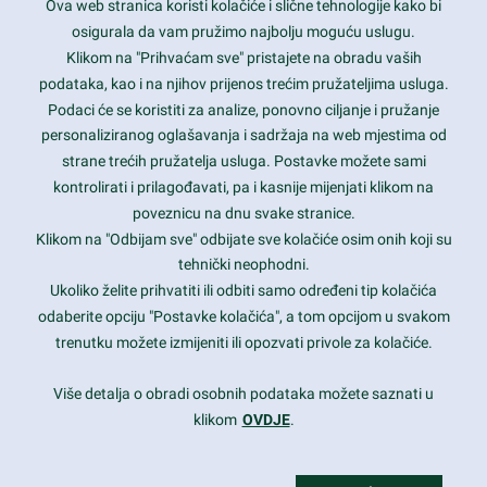
Ova web stranica koristi kolačiće i slične tehnologije kako bi
Latest trends and much more...
osigurala da vam pružimo najbolju moguću uslugu.
Klikom na "Prihvaćam sve" pristajete na obradu vaših
podataka, kao i na njihov prijenos trećim pružateljima usluga.
Contact Info
Podaci će se koristiti za analize, ponovno ciljanje i pružanje
personaliziranog oglašavanja i sadržaja na web mjestima od
strane trećih pružatelja usluga. Postavke možete sami
1600 Amphitheatre Parkway, Mountain View, CA 94043
kontrolirati i prilagođavati, pa i kasnije mijenjati klikom na
poveznicu na dnu svake stranice.
+1 650-253-0000
prothemes.net@gmail.com
Klikom na "Odbijam sve" odbijate sve kolačiće osim onih koji su
tehnički neophodni.
Daily: 9:00 am - 6:00 pm
Ukoliko želite prihvatiti ili odbiti samo određeni tip kolačića
Sunday: Closed
odaberite opciju "Postavke kolačića", a tom opcijom u svakom
trenutku možete izmijeniti ili opozvati privole za kolačiće.
Copyright 2017
FRESHFACE
© All Rights Reserved
Više detalja o obradi osobnih podataka možete saznati u
klikom
OVDJE
.