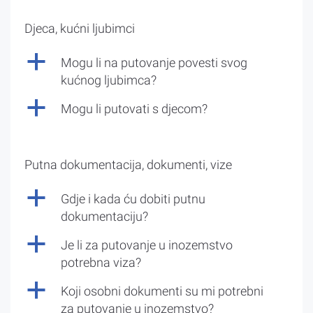
Djeca, kućni ljubimci
a
Mogu li na putovanje povesti svog
kućnog ljubimca?
a
Mogu li putovati s djecom?
Putna dokumentacija, dokumenti, vize
a
Gdje i kada ću dobiti putnu
dokumentaciju?
a
Je li za putovanje u inozemstvo
potrebna viza?
a
Koji osobni dokumenti su mi potrebni
za putovanje u inozemstvo?