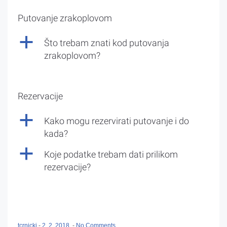
Putovanje zrakoplovom
a
Što trebam znati kod putovanja
zrakoplovom?
Rezervacije
a
Kako mogu rezervirati putovanje i do
kada?
a
Koje podatke trebam dati prilikom
rezervacije?
tcrnicki
-
2. 2. 2018.
-
No Comments