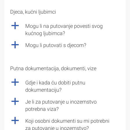
Djeca, kućni ljubimci
a
Mogu li na putovanje povesti svog
kućnog ljubimca?
a
Mogu li putovati s djecom?
Putna dokumentacija, dokumenti, vize
a
Gdje i kada ću dobiti putnu
dokumentaciju?
a
Je li za putovanje u inozemstvo
potrebna viza?
a
Koji osobni dokumenti su mi potrebni
za putovanje u inozemstvo?