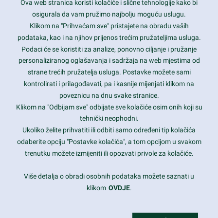
Ova web stranica koristi kolačiće i slične tehnologije kako bi
Latest trends and much more...
osigurala da vam pružimo najbolju moguću uslugu.
Klikom na "Prihvaćam sve" pristajete na obradu vaših
podataka, kao i na njihov prijenos trećim pružateljima usluga.
Contact Info
Podaci će se koristiti za analize, ponovno ciljanje i pružanje
personaliziranog oglašavanja i sadržaja na web mjestima od
strane trećih pružatelja usluga. Postavke možete sami
1600 Amphitheatre Parkway, Mountain View, CA 94043
kontrolirati i prilagođavati, pa i kasnije mijenjati klikom na
poveznicu na dnu svake stranice.
+1 650-253-0000
prothemes.net@gmail.com
Klikom na "Odbijam sve" odbijate sve kolačiće osim onih koji su
tehnički neophodni.
Daily: 9:00 am - 6:00 pm
Ukoliko želite prihvatiti ili odbiti samo određeni tip kolačića
Sunday: Closed
odaberite opciju "Postavke kolačića", a tom opcijom u svakom
trenutku možete izmijeniti ili opozvati privole za kolačiće.
Copyright 2017
FRESHFACE
© All Rights Reserved
Više detalja o obradi osobnih podataka možete saznati u
klikom
OVDJE
.