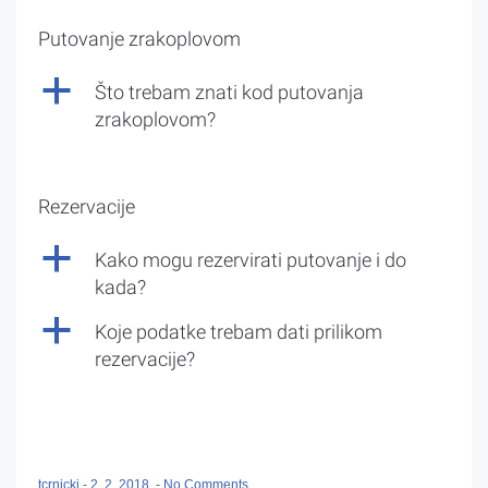
Putovanje zrakoplovom
a
Što trebam znati kod putovanja
zrakoplovom?
Rezervacije
a
Kako mogu rezervirati putovanje i do
kada?
a
Koje podatke trebam dati prilikom
rezervacije?
tcrnicki
-
2. 2. 2018.
-
No Comments