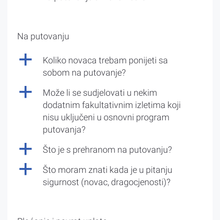
Na putovanju
a
Koliko novaca trebam ponijeti sa
sobom na putovanje?
a
Može li se sudjelovati u nekim
dodatnim fakultativnim izletima koji
nisu uključeni u osnovni program
putovanja?
a
Što je s prehranom na putovanju?
a
Što moram znati kada je u pitanju
sigurnost (novac, dragocjenosti)?