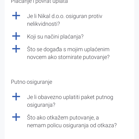
Plaćanje i povrat uplata
a
Je li Nikal d.o.o. osiguran protiv
nelikvidnosti?
a
Koji su načini plaćanja?
a
Što se događa s mojim uplaćenim
novcem ako stornirate putovanje?
Putno osiguranje
a
Je li obavezno uplatiti paket putnog
osiguranja?
a
Što ako otkažem putovanje, a
nemam policu osiguranja od otkaza?