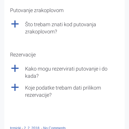
Putovanje zrakoplovom
a
Što trebam znati kod putovanja
zrakoplovom?
Rezervacije
a
Kako mogu rezervirati putovanje i do
kada?
a
Koje podatke trebam dati prilikom
rezervacije?
tcrnicki
-
2. 2. 2018.
-
No Comments