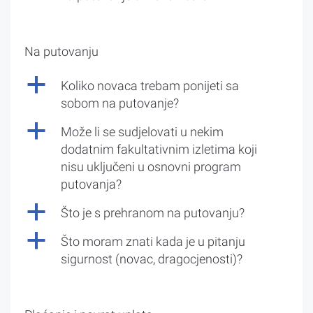
Na putovanju
a
Koliko novaca trebam ponijeti sa
sobom na putovanje?
a
Može li se sudjelovati u nekim
dodatnim fakultativnim izletima koji
nisu uključeni u osnovni program
putovanja?
a
Što je s prehranom na putovanju?
a
Što moram znati kada je u pitanju
sigurnost (novac, dragocjenosti)?