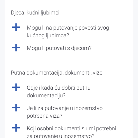
Djeca, kućni ljubimci
a
Mogu li na putovanje povesti svog
kućnog ljubimca?
a
Mogu li putovati s djecom?
Putna dokumentacija, dokumenti, vize
a
Gdje i kada ću dobiti putnu
dokumentaciju?
a
Je li za putovanje u inozemstvo
potrebna viza?
a
Koji osobni dokumenti su mi potrebni
za putovanje u inozemstvo?