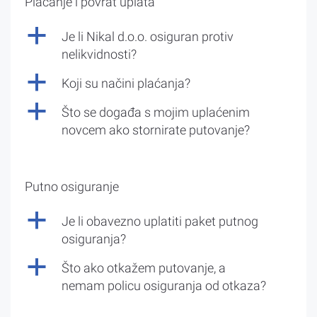
Plaćanje i povrat uplata
a
Je li Nikal d.o.o. osiguran protiv
nelikvidnosti?
a
Koji su načini plaćanja?
a
Što se događa s mojim uplaćenim
novcem ako stornirate putovanje?
Putno osiguranje
a
Je li obavezno uplatiti paket putnog
osiguranja?
a
Što ako otkažem putovanje, a
nemam policu osiguranja od otkaza?