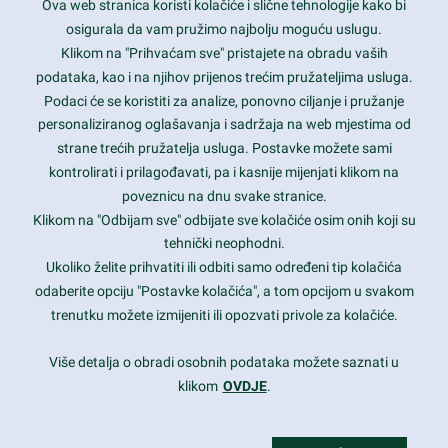
Ova web stranica koristi kolačiće i slične tehnologije kako bi
Latest trends and much more...
osigurala da vam pružimo najbolju moguću uslugu.
Klikom na "Prihvaćam sve" pristajete na obradu vaših
podataka, kao i na njihov prijenos trećim pružateljima usluga.
Contact Info
Podaci će se koristiti za analize, ponovno ciljanje i pružanje
personaliziranog oglašavanja i sadržaja na web mjestima od
strane trećih pružatelja usluga. Postavke možete sami
1600 Amphitheatre Parkway, Mountain View, CA 94043
kontrolirati i prilagođavati, pa i kasnije mijenjati klikom na
poveznicu na dnu svake stranice.
+1 650-253-0000
prothemes.net@gmail.com
Klikom na "Odbijam sve" odbijate sve kolačiće osim onih koji su
tehnički neophodni.
Daily: 9:00 am - 6:00 pm
Ukoliko želite prihvatiti ili odbiti samo određeni tip kolačića
Sunday: Closed
odaberite opciju "Postavke kolačića", a tom opcijom u svakom
trenutku možete izmijeniti ili opozvati privole za kolačiće.
Copyright 2017
FRESHFACE
© All Rights Reserved
Više detalja o obradi osobnih podataka možete saznati u
klikom
OVDJE
.