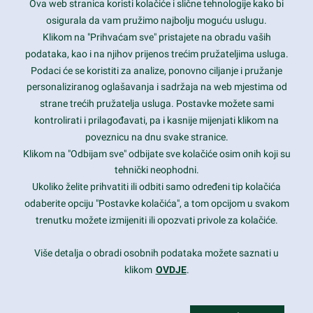
Ova web stranica koristi kolačiće i slične tehnologije kako bi
Latest trends and much more...
osigurala da vam pružimo najbolju moguću uslugu.
Klikom na "Prihvaćam sve" pristajete na obradu vaših
podataka, kao i na njihov prijenos trećim pružateljima usluga.
Contact Info
Podaci će se koristiti za analize, ponovno ciljanje i pružanje
personaliziranog oglašavanja i sadržaja na web mjestima od
strane trećih pružatelja usluga. Postavke možete sami
1600 Amphitheatre Parkway, Mountain View, CA 94043
kontrolirati i prilagođavati, pa i kasnije mijenjati klikom na
poveznicu na dnu svake stranice.
+1 650-253-0000
prothemes.net@gmail.com
Klikom na "Odbijam sve" odbijate sve kolačiće osim onih koji su
tehnički neophodni.
Daily: 9:00 am - 6:00 pm
Ukoliko želite prihvatiti ili odbiti samo određeni tip kolačića
Sunday: Closed
odaberite opciju "Postavke kolačića", a tom opcijom u svakom
trenutku možete izmijeniti ili opozvati privole za kolačiće.
Copyright 2017
FRESHFACE
© All Rights Reserved
Više detalja o obradi osobnih podataka možete saznati u
klikom
OVDJE
.