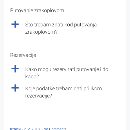
Putovanje zrakoplovom
a
Što trebam znati kod putovanja
zrakoplovom?
Rezervacije
a
Kako mogu rezervirati putovanje i do
kada?
a
Koje podatke trebam dati prilikom
rezervacije?
tcrnicki
-
2. 2. 2018.
-
No Comments