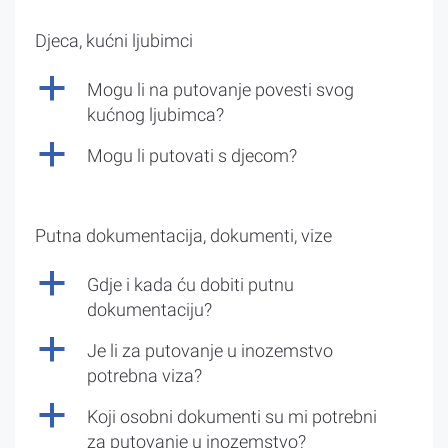
Djeca, kućni ljubimci
a
Mogu li na putovanje povesti svog
kućnog ljubimca?
a
Mogu li putovati s djecom?
Putna dokumentacija, dokumenti, vize
a
Gdje i kada ću dobiti putnu
dokumentaciju?
a
Je li za putovanje u inozemstvo
potrebna viza?
a
Koji osobni dokumenti su mi potrebni
za putovanje u inozemstvo?