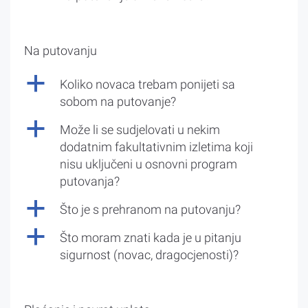
Na putovanju
a
Koliko novaca trebam ponijeti sa
sobom na putovanje?
a
Može li se sudjelovati u nekim
dodatnim fakultativnim izletima koji
nisu uključeni u osnovni program
putovanja?
a
Što je s prehranom na putovanju?
a
Što moram znati kada je u pitanju
sigurnost (novac, dragocjenosti)?