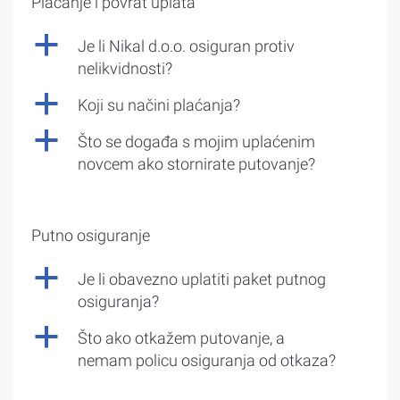
Plaćanje i povrat uplata
a
Je li Nikal d.o.o. osiguran protiv
nelikvidnosti?
a
Koji su načini plaćanja?
a
Što se događa s mojim uplaćenim
novcem ako stornirate putovanje?
Putno osiguranje
a
Je li obavezno uplatiti paket putnog
osiguranja?
a
Što ako otkažem putovanje, a
nemam policu osiguranja od otkaza?