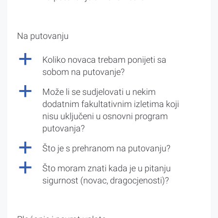
Na putovanju
a
Koliko novaca trebam ponijeti sa
sobom na putovanje?
a
Može li se sudjelovati u nekim
dodatnim fakultativnim izletima koji
nisu uključeni u osnovni program
putovanja?
a
Što je s prehranom na putovanju?
a
Što moram znati kada je u pitanju
sigurnost (novac, dragocjenosti)?