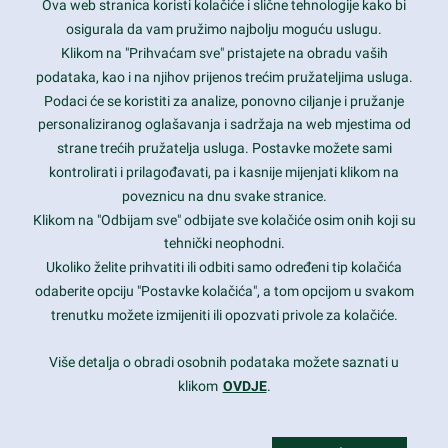
Ova web stranica koristi kolačiće i slične tehnologije kako bi
Latest trends and much more...
osigurala da vam pružimo najbolju moguću uslugu.
Klikom na "Prihvaćam sve" pristajete na obradu vaših
podataka, kao i na njihov prijenos trećim pružateljima usluga.
Contact Info
Podaci će se koristiti za analize, ponovno ciljanje i pružanje
personaliziranog oglašavanja i sadržaja na web mjestima od
strane trećih pružatelja usluga. Postavke možete sami
1600 Amphitheatre Parkway, Mountain View, CA 94043
kontrolirati i prilagođavati, pa i kasnije mijenjati klikom na
poveznicu na dnu svake stranice.
+1 650-253-0000
prothemes.net@gmail.com
Klikom na "Odbijam sve" odbijate sve kolačiće osim onih koji su
tehnički neophodni.
Daily: 9:00 am - 6:00 pm
Ukoliko želite prihvatiti ili odbiti samo određeni tip kolačića
Sunday: Closed
odaberite opciju "Postavke kolačića", a tom opcijom u svakom
trenutku možete izmijeniti ili opozvati privole za kolačiće.
Copyright 2017
FRESHFACE
© All Rights Reserved
Više detalja o obradi osobnih podataka možete saznati u
klikom
OVDJE
.