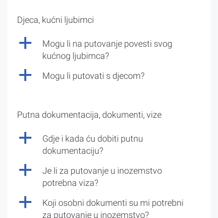
Djeca, kućni ljubimci
a
Mogu li na putovanje povesti svog
kućnog ljubimca?
a
Mogu li putovati s djecom?
Putna dokumentacija, dokumenti, vize
a
Gdje i kada ću dobiti putnu
dokumentaciju?
a
Je li za putovanje u inozemstvo
potrebna viza?
a
Koji osobni dokumenti su mi potrebni
za putovanje u inozemstvo?