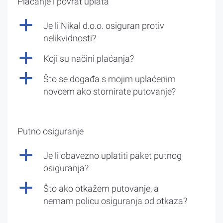
Plaćanje i povrat uplata
a
Je li Nikal d.o.o. osiguran protiv
nelikvidnosti?
a
Koji su načini plaćanja?
a
Što se događa s mojim uplaćenim
novcem ako stornirate putovanje?
Putno osiguranje
a
Je li obavezno uplatiti paket putnog
osiguranja?
a
Što ako otkažem putovanje, a
nemam policu osiguranja od otkaza?