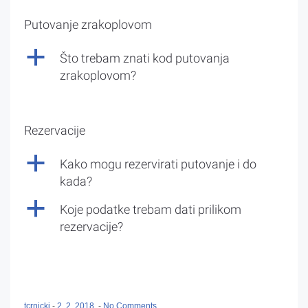
Putovanje zrakoplovom
a
Što trebam znati kod putovanja
zrakoplovom?
Rezervacije
a
Kako mogu rezervirati putovanje i do
kada?
a
Koje podatke trebam dati prilikom
rezervacije?
tcrnicki
-
2. 2. 2018.
-
No Comments