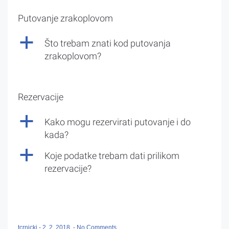
Putovanje zrakoplovom
a
Što trebam znati kod putovanja
zrakoplovom?
Rezervacije
a
Kako mogu rezervirati putovanje i do
kada?
a
Koje podatke trebam dati prilikom
rezervacije?
tcrnicki
-
2. 2. 2018.
-
No Comments