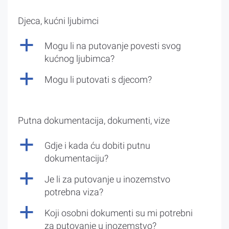
Djeca, kućni ljubimci
a
Mogu li na putovanje povesti svog
kućnog ljubimca?
a
Mogu li putovati s djecom?
Putna dokumentacija, dokumenti, vize
a
Gdje i kada ću dobiti putnu
dokumentaciju?
a
Je li za putovanje u inozemstvo
potrebna viza?
a
Koji osobni dokumenti su mi potrebni
za putovanje u inozemstvo?