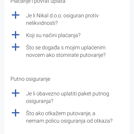
Plaćanje i povrat uplata
a
Je li Nikal d.o.o. osiguran protiv
nelikvidnosti?
a
Koji su načini plaćanja?
a
Što se događa s mojim uplaćenim
novcem ako stornirate putovanje?
Putno osiguranje
a
Je li obavezno uplatiti paket putnog
osiguranja?
a
Što ako otkažem putovanje, a
nemam policu osiguranja od otkaza?