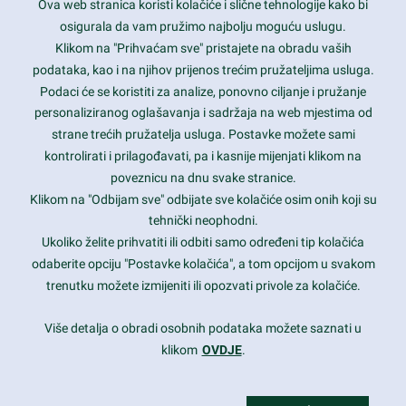
Ova web stranica koristi kolačiće i slične tehnologije kako bi
Latest trends and much more...
osigurala da vam pružimo najbolju moguću uslugu.
Klikom na "Prihvaćam sve" pristajete na obradu vaših
podataka, kao i na njihov prijenos trećim pružateljima usluga.
Contact Info
Podaci će se koristiti za analize, ponovno ciljanje i pružanje
personaliziranog oglašavanja i sadržaja na web mjestima od
strane trećih pružatelja usluga. Postavke možete sami
1600 Amphitheatre Parkway, Mountain View, CA 94043
kontrolirati i prilagođavati, pa i kasnije mijenjati klikom na
poveznicu na dnu svake stranice.
+1 650-253-0000
prothemes.net@gmail.com
Klikom na "Odbijam sve" odbijate sve kolačiće osim onih koji su
tehnički neophodni.
Daily: 9:00 am - 6:00 pm
Ukoliko želite prihvatiti ili odbiti samo određeni tip kolačića
Sunday: Closed
odaberite opciju "Postavke kolačića", a tom opcijom u svakom
trenutku možete izmijeniti ili opozvati privole za kolačiće.
Copyright 2017
FRESHFACE
© All Rights Reserved
Više detalja o obradi osobnih podataka možete saznati u
klikom
OVDJE
.