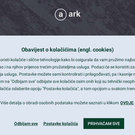
Obavijest o kolačićima (engl. cookies)
 Support
risti kolačiće i slične tehnologije kako bi osigurala da vam pružimo naj
t and beautiful design
i na njihov prijenos trećim pružateljima usluga. Podaci će se koristiti za
a usluga. Postavke možete sami kontrolirati i prilagođavati, pa i kasnije 
mited Eelements
om na "Odbijam sve" odbijate sve kolačiće osim onih koji su tehnički neoph
le ready
 kolačića odaberite opciju "Postavke kolačića", a tom opcijom u svakom trenu
st trends and much more...
Više detalja o obradi osobnih podataka možete saznati u klikom
OVDJE
.
Odbijam sve
Postavke kolačića
PRIHVAĆAM SVE