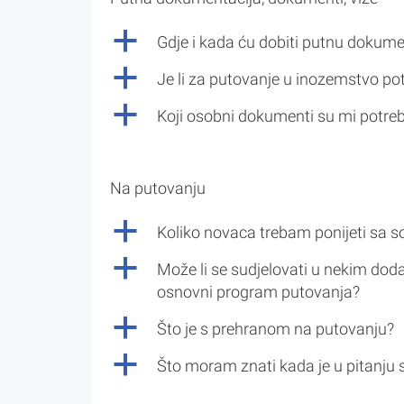
a
Gdje i kada ću dobiti putnu dokume
a
Je li za putovanje u inozemstvo po
a
Koji osobni dokumenti su mi potre
Na putovanju
a
Koliko novaca trebam ponijeti sa 
a
Može li se sudjelovati u nekim doda
osnovni program putovanja?
a
Što je s prehranom na putovanju?
a
Što moram znati kada je u pitanju 