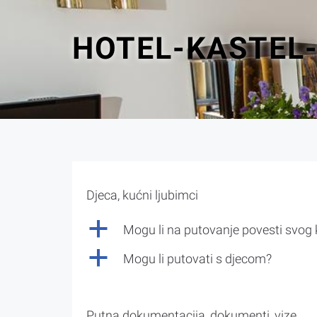
HOTEL-KASTEL
Djeca, kućni ljubimci
a
Mogu li na putovanje povesti svog
a
Mogu li putovati s djecom?
Putna dokumentacija, dokumenti, vize