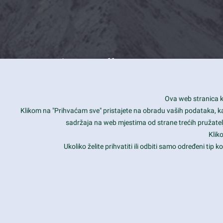
What we offer
How you can impact customers
24/7
Ova web stranica ko
Is your website user friendly?
Smar
Klikom na "Prihvaćam sve" pristajete na obradu vaših podataka, kao 
sadržaja na web mjestima od strane trećih pružatelj
Ark offers weekly stunning designs.
Unli
Klik
Why our customers love Ark?
Mobi
Ukoliko želite prihvatiti ili odbiti samo određeni tip
hat we do is all about passion
Late
Copyright 2017
FRESHFACE
© All Rights Reserved