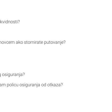
ikvidnosti?
novcem ako stornirate putovanje?
g osiguranja?
am policu osiguranja od otkaza?