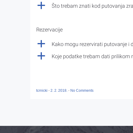
a
Što trebam znati kod putovanja z
Rezervacije
a
Kako mogu rezervirati putovanje i 
a
Koje podatke trebam dati prilikom r
tcrnicki
-
2. 2. 2018.
-
No Comments