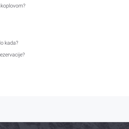
rakoplovom?
do kada?
ezervacije?