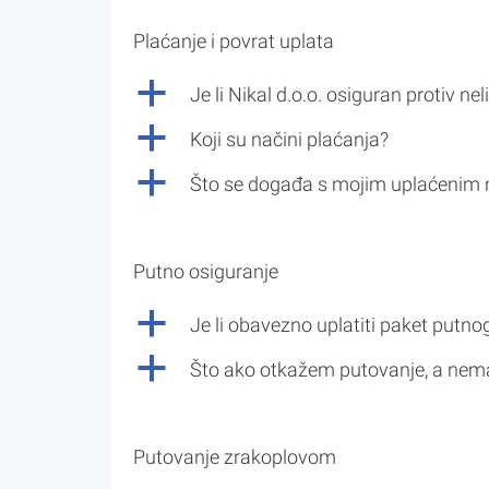
Plaćanje i povrat uplata
a
Je li Nikal d.o.o. osiguran protiv nel
a
Koji su načini plaćanja?
a
Što se događa s mojim uplaćenim 
Putno osiguranje
a
Je li obavezno uplatiti paket putno
a
Što ako otkažem putovanje, a nem
Putovanje zrakoplovom