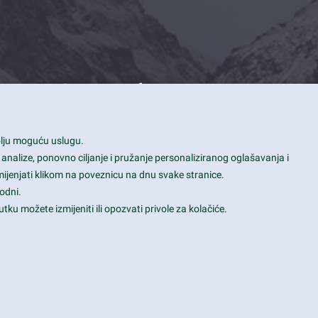
Contact Info
1600 Amphitheatre Parkway, Mountain
bolju moguću uslugu.
View, CA 94043
 analize, ponovno ciljanje i pružanje personaliziranog oglašavanja i
+1 650-253-0000
mijenjati klikom na poveznicu na dnu svake stranice.
prothemes.net@gmail.com
odni.
tku možete izmijeniti ili opozvati privole za kolačiće.
Daily: 9:00 am - 6:00 pm
Sunday: Closed
Terms & Conditions
|
Privacy & Policy