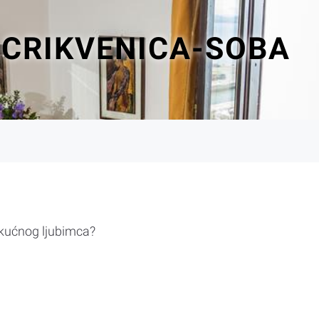
-CRIKVENICA-SOBA
 kućnog ljubimca?