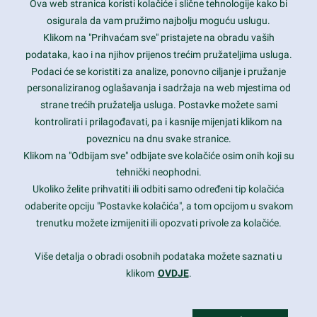
Ova web stranica koristi kolačiće i slične tehnologije kako bi
Latest trends and much more...
osigurala da vam pružimo najbolju moguću uslugu.
Klikom na "Prihvaćam sve" pristajete na obradu vaših
podataka, kao i na njihov prijenos trećim pružateljima usluga.
Contact Info
Podaci će se koristiti za analize, ponovno ciljanje i pružanje
personaliziranog oglašavanja i sadržaja na web mjestima od
strane trećih pružatelja usluga. Postavke možete sami
1600 Amphitheatre Parkway, Mountain View, CA 94043
kontrolirati i prilagođavati, pa i kasnije mijenjati klikom na
poveznicu na dnu svake stranice.
+1 650-253-0000
prothemes.net@gmail.com
Klikom na "Odbijam sve" odbijate sve kolačiće osim onih koji su
tehnički neophodni.
Daily: 9:00 am - 6:00 pm
Ukoliko želite prihvatiti ili odbiti samo određeni tip kolačića
Sunday: Closed
odaberite opciju "Postavke kolačića", a tom opcijom u svakom
trenutku možete izmijeniti ili opozvati privole za kolačiće.
Copyright 2017
FRESHFACE
© All Rights Reserved
Više detalja o obradi osobnih podataka možete saznati u
klikom
OVDJE
.