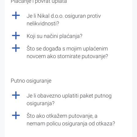
Plaćanje i povrat uplata
a
Je li Nikal d.o.o. osiguran protiv
nelikvidnosti?
a
Koji su načini plaćanja?
a
Što se događa s mojim uplaćenim
novcem ako stornirate putovanje?
Putno osiguranje
a
Je li obavezno uplatiti paket putnog
osiguranja?
a
Što ako otkažem putovanje, a
nemam policu osiguranja od otkaza?