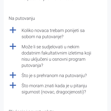
Na putovanju
a
Koliko novaca trebam ponijeti sa
sobom na putovanje?
a
Može li se sudjelovati u nekim
dodatnim fakultativnim izletima koji
nisu uključeni u osnovni program
putovanja?
a
Što je s prehranom na putovanju?
a
Što moram znati kada je u pitanju
sigurnost (novac, dragocjenosti)?