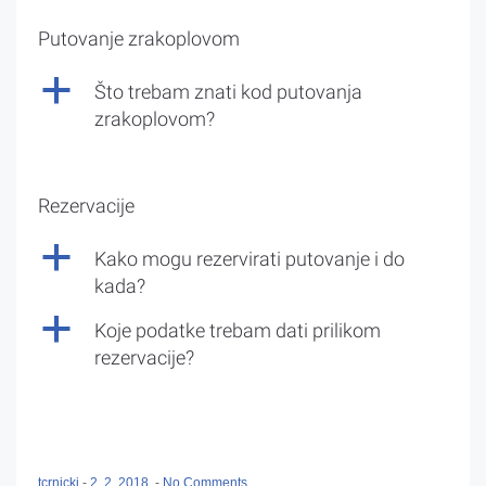
Putovanje zrakoplovom
a
Što trebam znati kod putovanja
zrakoplovom?
Rezervacije
a
Kako mogu rezervirati putovanje i do
kada?
a
Koje podatke trebam dati prilikom
rezervacije?
tcrnicki
-
2. 2. 2018.
-
No Comments