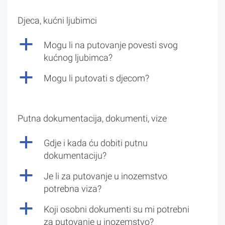
Djeca, kućni ljubimci
a
Mogu li na putovanje povesti svog
kućnog ljubimca?
a
Mogu li putovati s djecom?
Putna dokumentacija, dokumenti, vize
a
Gdje i kada ću dobiti putnu
dokumentaciju?
a
Je li za putovanje u inozemstvo
potrebna viza?
a
Koji osobni dokumenti su mi potrebni
za putovanje u inozemstvo?