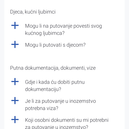
Djeca, kućni ljubimci
a
Mogu li na putovanje povesti svog
kućnog ljubimca?
a
Mogu li putovati s djecom?
Putna dokumentacija, dokumenti, vize
a
Gdje i kada ću dobiti putnu
dokumentaciju?
a
Je li za putovanje u inozemstvo
potrebna viza?
a
Koji osobni dokumenti su mi potrebni
za putovanje u inozemstvo?