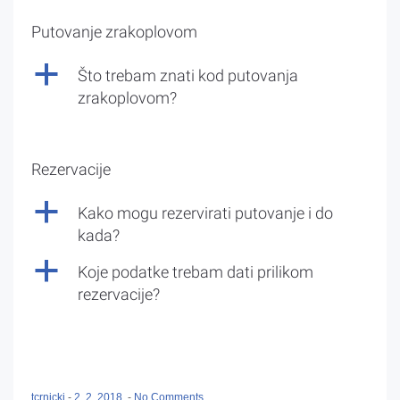
Putovanje zrakoplovom
a
Što trebam znati kod putovanja
zrakoplovom?
Rezervacije
a
Kako mogu rezervirati putovanje i do
kada?
a
Koje podatke trebam dati prilikom
rezervacije?
tcrnicki
-
2. 2. 2018.
-
No Comments