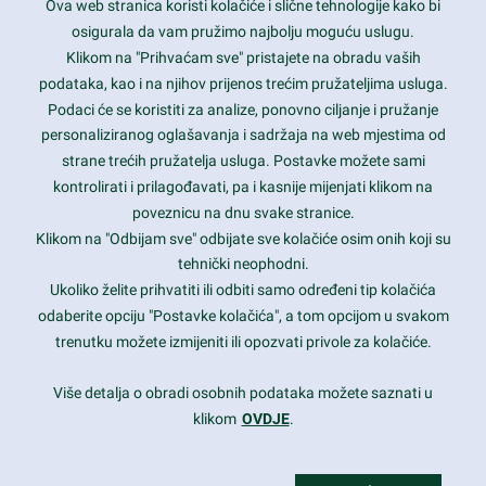
Ova web stranica koristi kolačiće i slične tehnologije kako bi
Latest trends and much more...
osigurala da vam pružimo najbolju moguću uslugu.
Klikom na "Prihvaćam sve" pristajete na obradu vaših
podataka, kao i na njihov prijenos trećim pružateljima usluga.
Contact Info
Podaci će se koristiti za analize, ponovno ciljanje i pružanje
personaliziranog oglašavanja i sadržaja na web mjestima od
strane trećih pružatelja usluga. Postavke možete sami
1600 Amphitheatre Parkway, Mountain View, CA 94043
kontrolirati i prilagođavati, pa i kasnije mijenjati klikom na
poveznicu na dnu svake stranice.
+1 650-253-0000
prothemes.net@gmail.com
Klikom na "Odbijam sve" odbijate sve kolačiće osim onih koji su
tehnički neophodni.
Daily: 9:00 am - 6:00 pm
Ukoliko želite prihvatiti ili odbiti samo određeni tip kolačića
Sunday: Closed
odaberite opciju "Postavke kolačića", a tom opcijom u svakom
trenutku možete izmijeniti ili opozvati privole za kolačiće.
Copyright 2017
FRESHFACE
© All Rights Reserved
Više detalja o obradi osobnih podataka možete saznati u
klikom
OVDJE
.