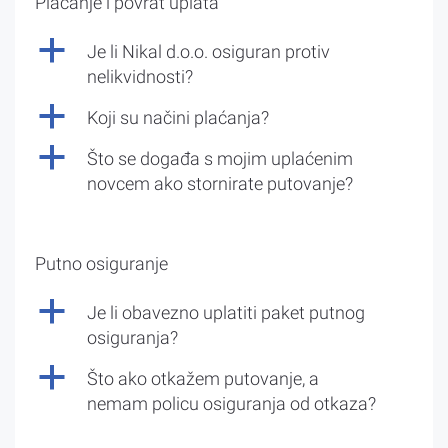
Plaćanje i povrat uplata
a
Je li Nikal d.o.o. osiguran protiv
nelikvidnosti?
a
Koji su načini plaćanja?
a
Što se događa s mojim uplaćenim
novcem ako stornirate putovanje?
Putno osiguranje
a
Je li obavezno uplatiti paket putnog
osiguranja?
a
Što ako otkažem putovanje, a
nemam policu osiguranja od otkaza?