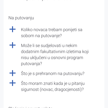
Na putovanju
a
Koliko novaca trebam ponijeti sa
sobom na putovanje?
a
Može li se sudjelovati u nekim
dodatnim fakultativnim izletima koji
nisu uključeni u osnovni program
putovanja?
a
Što je s prehranom na putovanju?
a
Što moram znati kada je u pitanju
sigurnost (novac, dragocjenosti)?