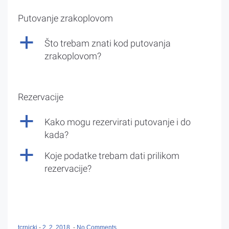
Putovanje zrakoplovom
a
Što trebam znati kod putovanja
zrakoplovom?
Rezervacije
a
Kako mogu rezervirati putovanje i do
kada?
a
Koje podatke trebam dati prilikom
rezervacije?
tcrnicki
-
2. 2. 2018.
-
No Comments