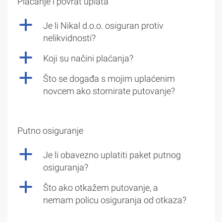
Plaćanje i povrat uplata
a
Je li Nikal d.o.o. osiguran protiv
nelikvidnosti?
a
Koji su načini plaćanja?
a
Što se događa s mojim uplaćenim
novcem ako stornirate putovanje?
Putno osiguranje
a
Je li obavezno uplatiti paket putnog
osiguranja?
a
Što ako otkažem putovanje, a
nemam policu osiguranja od otkaza?