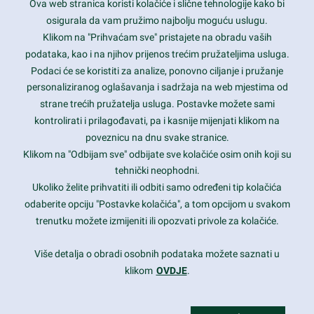
Ova web stranica koristi kolačiće i slične tehnologije kako bi
Latest trends and much more...
osigurala da vam pružimo najbolju moguću uslugu.
Klikom na "Prihvaćam sve" pristajete na obradu vaših
podataka, kao i na njihov prijenos trećim pružateljima usluga.
Contact Info
Podaci će se koristiti za analize, ponovno ciljanje i pružanje
personaliziranog oglašavanja i sadržaja na web mjestima od
strane trećih pružatelja usluga. Postavke možete sami
1600 Amphitheatre Parkway, Mountain View, CA 94043
kontrolirati i prilagođavati, pa i kasnije mijenjati klikom na
poveznicu na dnu svake stranice.
+1 650-253-0000
prothemes.net@gmail.com
Klikom na "Odbijam sve" odbijate sve kolačiće osim onih koji su
tehnički neophodni.
Daily: 9:00 am - 6:00 pm
Ukoliko želite prihvatiti ili odbiti samo određeni tip kolačića
Sunday: Closed
odaberite opciju "Postavke kolačića", a tom opcijom u svakom
trenutku možete izmijeniti ili opozvati privole za kolačiće.
Copyright 2017
FRESHFACE
© All Rights Reserved
Više detalja o obradi osobnih podataka možete saznati u
klikom
OVDJE
.