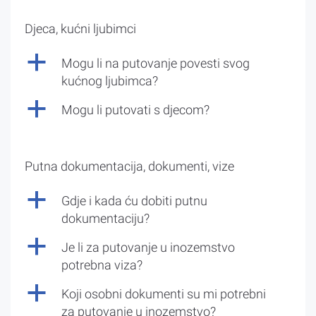
Djeca, kućni ljubimci
a
Mogu li na putovanje povesti svog
kućnog ljubimca?
a
Mogu li putovati s djecom?
Putna dokumentacija, dokumenti, vize
a
Gdje i kada ću dobiti putnu
dokumentaciju?
a
Je li za putovanje u inozemstvo
potrebna viza?
a
Koji osobni dokumenti su mi potrebni
za putovanje u inozemstvo?