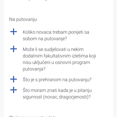
Na putovanju
a
Koliko novaca trebam ponijeti sa
sobom na putovanje?
a
Može li se sudjelovati u nekim
dodatnim fakultativnim izletima koji
nisu uključeni u osnovni program
putovanja?
a
Što je s prehranom na putovanju?
a
Što moram znati kada je u pitanju
sigurnost (novac, dragocjenosti)?