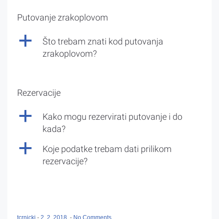
Putovanje zrakoplovom
a
Što trebam znati kod putovanja
zrakoplovom?
Rezervacije
a
Kako mogu rezervirati putovanje i do
kada?
a
Koje podatke trebam dati prilikom
rezervacije?
tcrnicki
-
2. 2. 2018.
-
No Comments