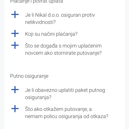
Plaćanje i povrat uplata
a
Je li Nikal d.o.o. osiguran protiv
nelikvidnosti?
a
Koji su načini plaćanja?
a
Što se događa s mojim uplaćenim
novcem ako stornirate putovanje?
Putno osiguranje
a
Je li obavezno uplatiti paket putnog
osiguranja?
a
Što ako otkažem putovanje, a
nemam policu osiguranja od otkaza?