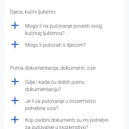
Djeca, kućni ljubimci
a
Mogu li na putovanje povesti svog
kućnog ljubimca?
a
Mogu li putovati s djecom?
Putna dokumentacija, dokumenti, vize
a
Gdje i kada ću dobiti putnu
dokumentaciju?
a
Je li za putovanje u inozemstvo
potrebna viza?
a
Koji osobni dokumenti su mi potrebni
za putovanje u inozemstvo?