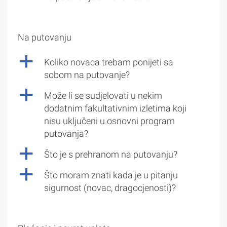
Na putovanju
a
Koliko novaca trebam ponijeti sa
sobom na putovanje?
a
Može li se sudjelovati u nekim
dodatnim fakultativnim izletima koji
nisu uključeni u osnovni program
putovanja?
a
Što je s prehranom na putovanju?
a
Što moram znati kada je u pitanju
sigurnost (novac, dragocjenosti)?