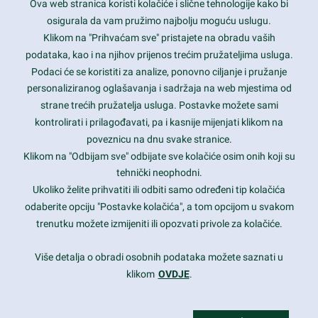
Ova web stranica koristi kolačiće i slične tehnologije kako bi
Latest trends and much more...
osigurala da vam pružimo najbolju moguću uslugu.
Klikom na "Prihvaćam sve" pristajete na obradu vaših
podataka, kao i na njihov prijenos trećim pružateljima usluga.
Contact Info
Podaci će se koristiti za analize, ponovno ciljanje i pružanje
personaliziranog oglašavanja i sadržaja na web mjestima od
strane trećih pružatelja usluga. Postavke možete sami
1600 Amphitheatre Parkway, Mountain View, CA 94043
kontrolirati i prilagođavati, pa i kasnije mijenjati klikom na
poveznicu na dnu svake stranice.
+1 650-253-0000
prothemes.net@gmail.com
Klikom na "Odbijam sve" odbijate sve kolačiće osim onih koji su
tehnički neophodni.
Daily: 9:00 am - 6:00 pm
Ukoliko želite prihvatiti ili odbiti samo određeni tip kolačića
Sunday: Closed
odaberite opciju "Postavke kolačića", a tom opcijom u svakom
trenutku možete izmijeniti ili opozvati privole za kolačiće.
Copyright 2017
FRESHFACE
© All Rights Reserved
Više detalja o obradi osobnih podataka možete saznati u
klikom
OVDJE
.