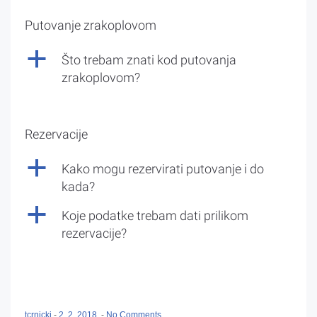
Putovanje zrakoplovom
a
Što trebam znati kod putovanja
zrakoplovom?
Rezervacije
a
Kako mogu rezervirati putovanje i do
kada?
a
Koje podatke trebam dati prilikom
rezervacije?
tcrnicki
-
2. 2. 2018.
-
No Comments