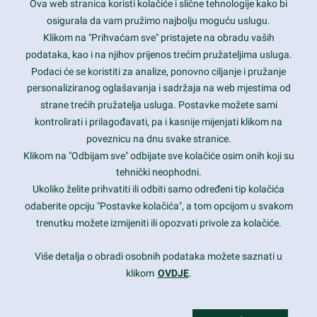
Ova web stranica koristi kolačiće i slične tehnologije kako bi
Latest trends and much more...
osigurala da vam pružimo najbolju moguću uslugu.
Klikom na "Prihvaćam sve" pristajete na obradu vaših
podataka, kao i na njihov prijenos trećim pružateljima usluga.
Contact Info
Podaci će se koristiti za analize, ponovno ciljanje i pružanje
personaliziranog oglašavanja i sadržaja na web mjestima od
strane trećih pružatelja usluga. Postavke možete sami
1600 Amphitheatre Parkway, Mountain View, CA 94043
kontrolirati i prilagođavati, pa i kasnije mijenjati klikom na
poveznicu na dnu svake stranice.
+1 650-253-0000
prothemes.net@gmail.com
Klikom na "Odbijam sve" odbijate sve kolačiće osim onih koji su
tehnički neophodni.
Daily: 9:00 am - 6:00 pm
Ukoliko želite prihvatiti ili odbiti samo određeni tip kolačića
Sunday: Closed
odaberite opciju "Postavke kolačića", a tom opcijom u svakom
trenutku možete izmijeniti ili opozvati privole za kolačiće.
Copyright 2017
FRESHFACE
© All Rights Reserved
Više detalja o obradi osobnih podataka možete saznati u
klikom
OVDJE
.