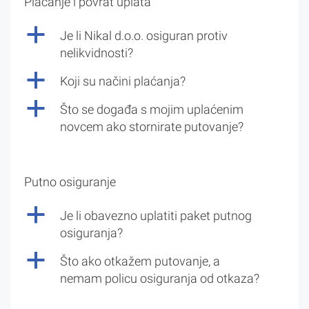
Plaćanje i povrat uplata
a
Je li Nikal d.o.o. osiguran protiv
nelikvidnosti?
a
Koji su načini plaćanja?
a
Što se događa s mojim uplaćenim
novcem ako stornirate putovanje?
Putno osiguranje
a
Je li obavezno uplatiti paket putnog
osiguranja?
a
Što ako otkažem putovanje, a
nemam policu osiguranja od otkaza?