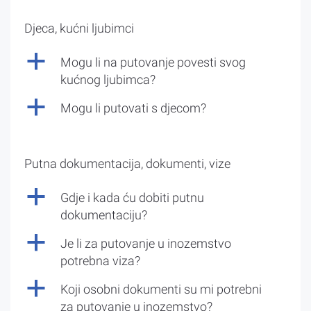
Djeca, kućni ljubimci
a
Mogu li na putovanje povesti svog
kućnog ljubimca?
a
Mogu li putovati s djecom?
Putna dokumentacija, dokumenti, vize
a
Gdje i kada ću dobiti putnu
dokumentaciju?
a
Je li za putovanje u inozemstvo
potrebna viza?
a
Koji osobni dokumenti su mi potrebni
za putovanje u inozemstvo?