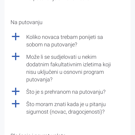
Na putovanju
a
Koliko novaca trebam ponijeti sa
sobom na putovanje?
a
Može li se sudjelovati u nekim
dodatnim fakultativnim izletima koji
nisu uključeni u osnovni program
putovanja?
a
Što je s prehranom na putovanju?
a
Što moram znati kada je u pitanju
sigurnost (novac, dragocjenosti)?