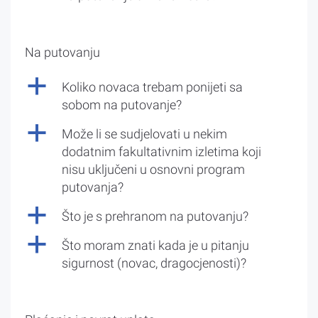
Na putovanju
a
Koliko novaca trebam ponijeti sa
sobom na putovanje?
a
Može li se sudjelovati u nekim
dodatnim fakultativnim izletima koji
nisu uključeni u osnovni program
putovanja?
a
Što je s prehranom na putovanju?
a
Što moram znati kada je u pitanju
sigurnost (novac, dragocjenosti)?