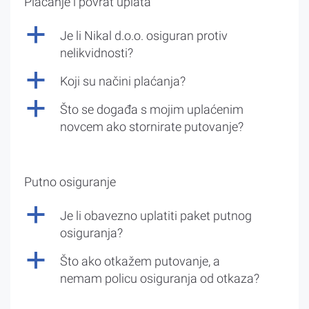
Plaćanje i povrat uplata
a
Je li Nikal d.o.o. osiguran protiv
nelikvidnosti?
a
Koji su načini plaćanja?
a
Što se događa s mojim uplaćenim
novcem ako stornirate putovanje?
Putno osiguranje
a
Je li obavezno uplatiti paket putnog
osiguranja?
a
Što ako otkažem putovanje, a
nemam policu osiguranja od otkaza?