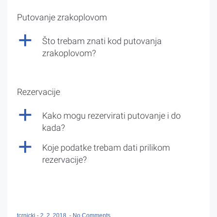
Putovanje zrakoplovom
a
Što trebam znati kod putovanja
zrakoplovom?
Rezervacije
a
Kako mogu rezervirati putovanje i do
kada?
a
Koje podatke trebam dati prilikom
rezervacije?
tcrnicki
-
2. 2. 2018.
-
No Comments