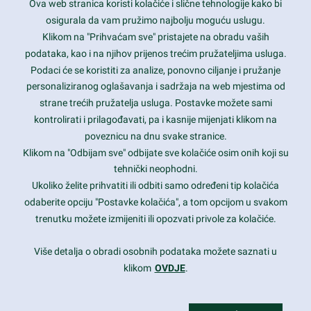
Ova web stranica koristi kolačiće i slične tehnologije kako bi
Latest trends and much more...
osigurala da vam pružimo najbolju moguću uslugu.
Klikom na "Prihvaćam sve" pristajete na obradu vaših
podataka, kao i na njihov prijenos trećim pružateljima usluga.
Contact Info
Podaci će se koristiti za analize, ponovno ciljanje i pružanje
personaliziranog oglašavanja i sadržaja na web mjestima od
strane trećih pružatelja usluga. Postavke možete sami
1600 Amphitheatre Parkway, Mountain View, CA 94043
kontrolirati i prilagođavati, pa i kasnije mijenjati klikom na
poveznicu na dnu svake stranice.
+1 650-253-0000
prothemes.net@gmail.com
Klikom na "Odbijam sve" odbijate sve kolačiće osim onih koji su
tehnički neophodni.
Daily: 9:00 am - 6:00 pm
Ukoliko želite prihvatiti ili odbiti samo određeni tip kolačića
Sunday: Closed
odaberite opciju "Postavke kolačića", a tom opcijom u svakom
trenutku možete izmijeniti ili opozvati privole za kolačiće.
Copyright 2017
FRESHFACE
© All Rights Reserved
Više detalja o obradi osobnih podataka možete saznati u
klikom
OVDJE
.