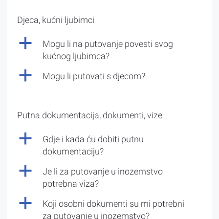
Djeca, kućni ljubimci
a
Mogu li na putovanje povesti svog
kućnog ljubimca?
a
Mogu li putovati s djecom?
Putna dokumentacija, dokumenti, vize
a
Gdje i kada ću dobiti putnu
dokumentaciju?
a
Je li za putovanje u inozemstvo
potrebna viza?
a
Koji osobni dokumenti su mi potrebni
za putovanje u inozemstvo?