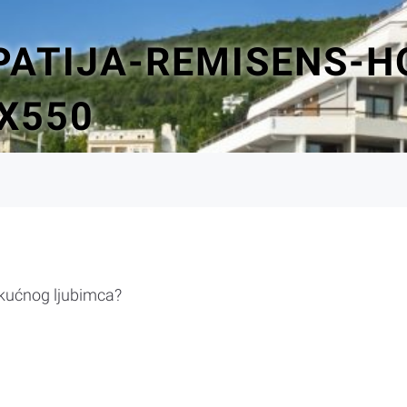
PATIJA-REMISENS-H
X550
 kućnog ljubimca?