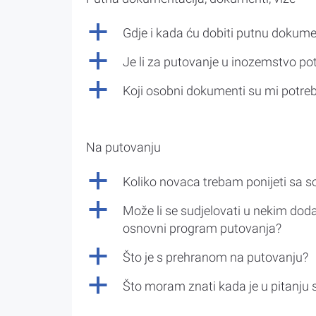
a
Gdje i kada ću dobiti putnu dokume
a
Je li za putovanje u inozemstvo po
a
Koji osobni dokumenti su mi potre
Na putovanju
a
Koliko novaca trebam ponijeti sa 
a
Može li se sudjelovati u nekim doda
osnovni program putovanja?
a
Što je s prehranom na putovanju?
a
Što moram znati kada je u pitanju 