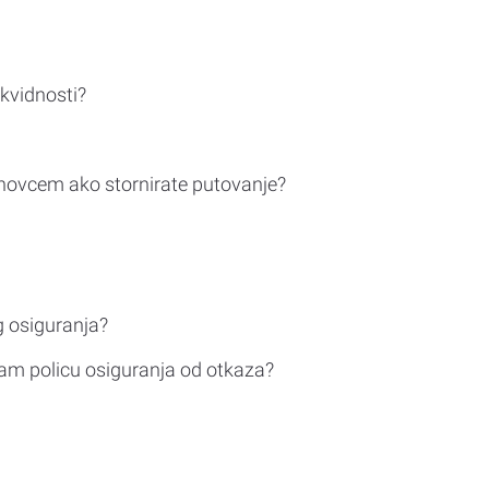
ikvidnosti?
novcem ako stornirate putovanje?
g osiguranja?
am policu osiguranja od otkaza?