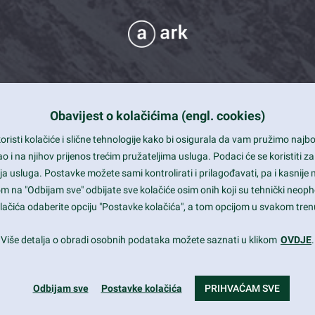
Obavijest o kolačićima (engl. cookies)
 Support
risti kolačiće i slične tehnologije kako bi osigurala da vam pružimo naj
t and beautiful design
i na njihov prijenos trećim pružateljima usluga. Podaci će se koristiti za
a usluga. Postavke možete sami kontrolirati i prilagođavati, pa i kasnije 
mited Eelements
om na "Odbijam sve" odbijate sve kolačiće osim onih koji su tehnički neoph
le ready
 kolačića odaberite opciju "Postavke kolačića", a tom opcijom u svakom trenu
st trends and much more...
Više detalja o obradi osobnih podataka možete saznati u klikom
OVDJE
.
Odbijam sve
Postavke kolačića
PRIHVAĆAM SVE