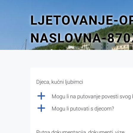
LJETOVANJE-O
NASLOVNA-870
Djeca, kućni ljubimci
a
Mogu li na putovanje povesti svog
a
Mogu li putovati s djecom?
Putna dokumentacija, dokumenti, vize