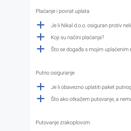
Plaćanje i povrat uplata
a
Je li Nikal d.o.o. osiguran protiv nel
a
Koji su načini plaćanja?
a
Što se događa s mojim uplaćenim 
Putno osiguranje
a
Je li obavezno uplatiti paket putno
a
Što ako otkažem putovanje, a nem
Putovanje zrakoplovom