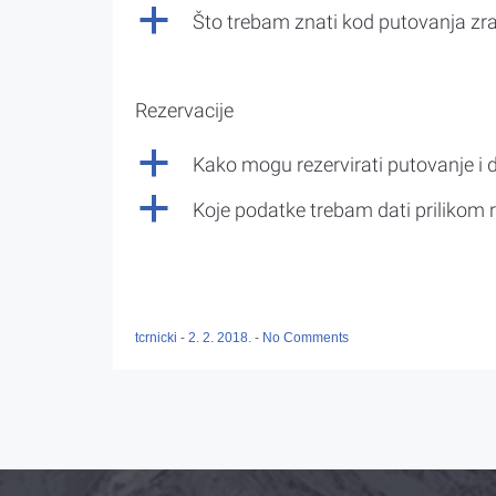
a
Što trebam znati kod putovanja z
Rezervacije
a
Kako mogu rezervirati putovanje i 
a
Koje podatke trebam dati prilikom r
tcrnicki
-
2. 2. 2018.
-
No Comments