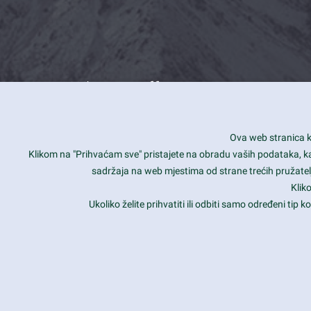
What we offer
How you can impact customers
24/7
Ova web stranica ko
Is your website user friendly?
Smar
Klikom na "Prihvaćam sve" pristajete na obradu vaših podataka, kao 
sadržaja na web mjestima od strane trećih pružatelj
Ark offers weekly stunning designs.
Unli
Klik
Why our customers love Ark?
Mobi
Ukoliko želite prihvatiti ili odbiti samo određeni tip
hat we do is all about passion
Late
Copyright 2017
FRESHFACE
© All Rights Reserved