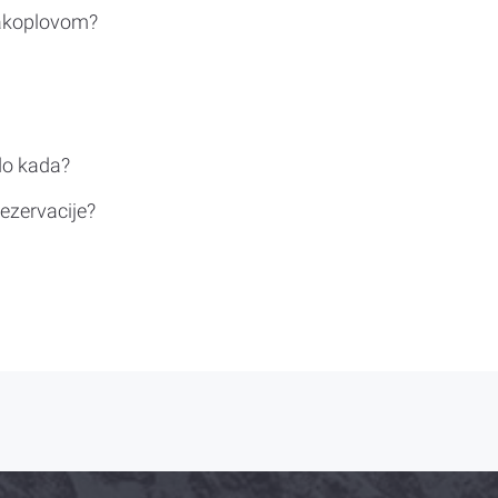
rakoplovom?
do kada?
ezervacije?