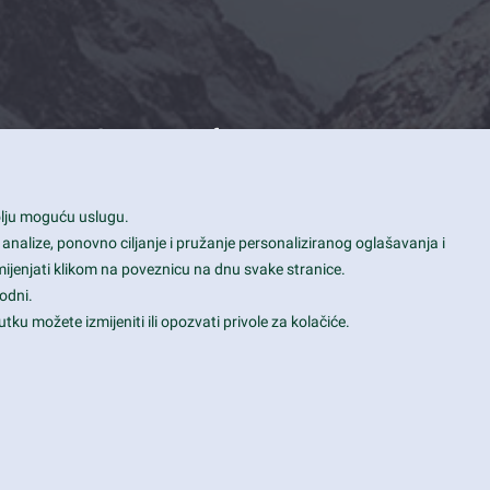
Contact Info
1600 Amphitheatre Parkway, Mountain
bolju moguću uslugu.
View, CA 94043
 analize, ponovno ciljanje i pružanje personaliziranog oglašavanja i
+1 650-253-0000
mijenjati klikom na poveznicu na dnu svake stranice.
prothemes.net@gmail.com
odni.
tku možete izmijeniti ili opozvati privole za kolačiće.
Daily: 9:00 am - 6:00 pm
Sunday: Closed
Terms & Conditions
|
Privacy & Policy