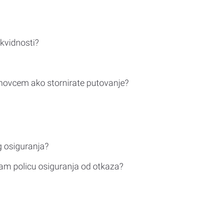
ikvidnosti?
novcem ako stornirate putovanje?
g osiguranja?
am policu osiguranja od otkaza?