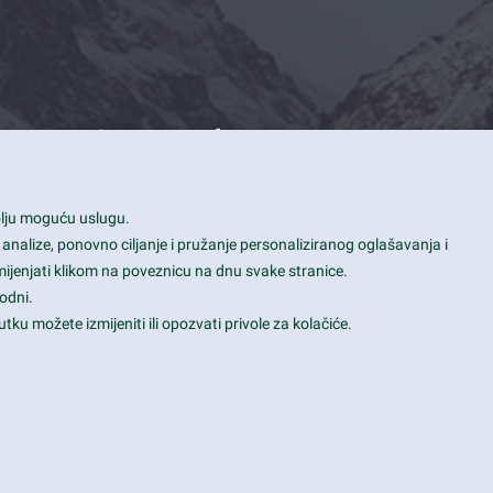
Contact Info
1600 Amphitheatre Parkway, Mountain
bolju moguću uslugu.
View, CA 94043
 analize, ponovno ciljanje i pružanje personaliziranog oglašavanja i
+1 650-253-0000
mijenjati klikom na poveznicu na dnu svake stranice.
prothemes.net@gmail.com
odni.
tku možete izmijeniti ili opozvati privole za kolačiće.
Daily: 9:00 am - 6:00 pm
Sunday: Closed
Terms & Conditions
|
Privacy & Policy