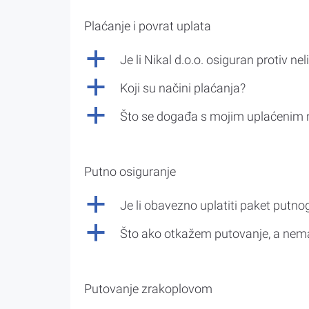
Plaćanje i povrat uplata
a
Je li Nikal d.o.o. osiguran protiv nel
a
Koji su načini plaćanja?
a
Što se događa s mojim uplaćenim 
Putno osiguranje
a
Je li obavezno uplatiti paket putno
a
Što ako otkažem putovanje, a nem
Putovanje zrakoplovom