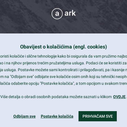
Obavijest o kolačićima (engl. cookies)
 Support
risti kolačiće i slične tehnologije kako bi osigurala da vam pružimo naj
t and beautiful design
i na njihov prijenos trećim pružateljima usluga. Podaci će se koristiti za
a usluga. Postavke možete sami kontrolirati i prilagođavati, pa i kasnije 
mited Eelements
om na "Odbijam sve" odbijate sve kolačiće osim onih koji su tehnički neoph
le ready
 kolačića odaberite opciju "Postavke kolačića", a tom opcijom u svakom trenu
st trends and much more...
Više detalja o obradi osobnih podataka možete saznati u klikom
OVDJE
.
Odbijam sve
Postavke kolačića
PRIHVAĆAM SVE