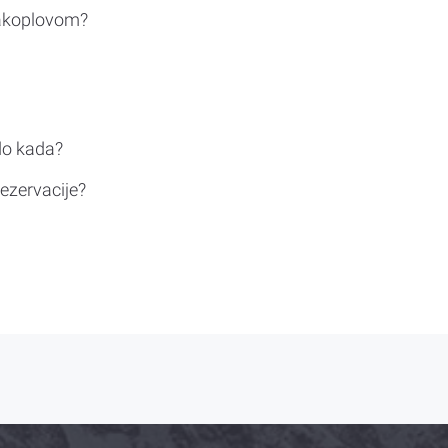
rakoplovom?
do kada?
ezervacije?