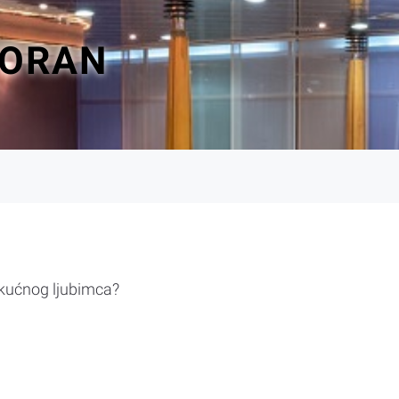
TORAN
 kućnog ljubimca?