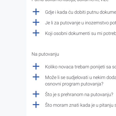
a
Gdje i kada ću dobiti putnu dokume
a
Je li za putovanje u inozemstvo po
a
Koji osobni dokumenti su mi potre
Na putovanju
a
Koliko novaca trebam ponijeti sa 
a
Može li se sudjelovati u nekim doda
osnovni program putovanja?
a
Što je s prehranom na putovanju?
a
Što moram znati kada je u pitanju 