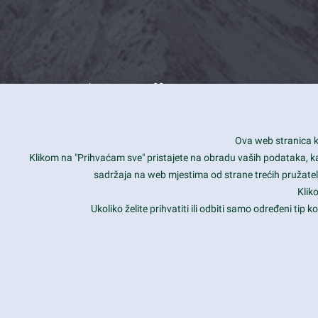
What we offer
How you can impact customers
24/7
Ova web stranica ko
Is your website user friendly?
Smar
Klikom na "Prihvaćam sve" pristajete na obradu vaših podataka, kao 
sadržaja na web mjestima od strane trećih pružatelj
Ark offers weekly stunning designs.
Unli
Klik
Why our customers love Ark?
Mobi
Ukoliko želite prihvatiti ili odbiti samo određeni tip
hat we do is all about passion
Late
Copyright 2017
FRESHFACE
© All Rights Reserved