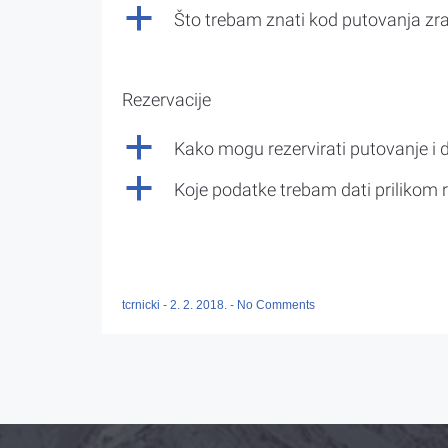
a
Što trebam znati kod putovanja z
Rezervacije
a
Kako mogu rezervirati putovanje i 
a
Koje podatke trebam dati prilikom r
tcrnicki
-
2. 2. 2018.
-
No Comments