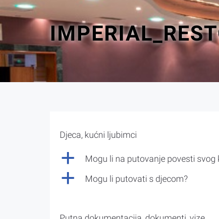
IMPERIAL_RES
Djeca, kućni ljubimci
a
Mogu li na putovanje povesti svog
a
Mogu li putovati s djecom?
Putna dokumentacija, dokumenti, vize