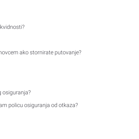
ikvidnosti?
novcem ako stornirate putovanje?
g osiguranja?
am policu osiguranja od otkaza?