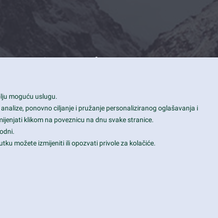
Contact Info
1600 Amphitheatre Parkway, Mountain
bolju moguću uslugu.
View, CA 94043
 analize, ponovno ciljanje i pružanje personaliziranog oglašavanja i
+1 650-253-0000
mijenjati klikom na poveznicu na dnu svake stranice.
prothemes.net@gmail.com
odni.
tku možete izmijeniti ili opozvati privole za kolačiće.
Daily: 9:00 am - 6:00 pm
Sunday: Closed
Terms & Conditions
|
Privacy & Policy