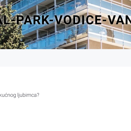
AL-PARK-VODICE-VA
 kućnog ljubimca?