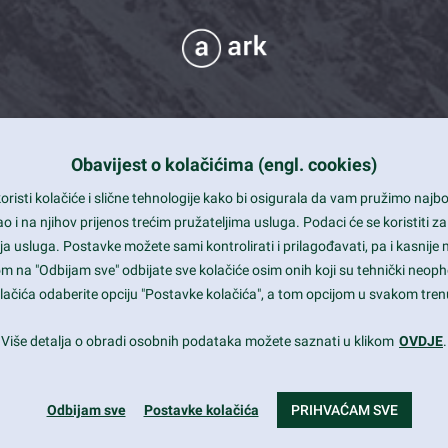
Obavijest o kolačićima (engl. cookies)
 Support
risti kolačiće i slične tehnologije kako bi osigurala da vam pružimo naj
t and beautiful design
i na njihov prijenos trećim pružateljima usluga. Podaci će se koristiti za
a usluga. Postavke možete sami kontrolirati i prilagođavati, pa i kasnije 
mited Eelements
om na "Odbijam sve" odbijate sve kolačiće osim onih koji su tehnički neoph
le ready
 kolačića odaberite opciju "Postavke kolačića", a tom opcijom u svakom trenu
st trends and much more...
Više detalja o obradi osobnih podataka možete saznati u klikom
OVDJE
.
Odbijam sve
Postavke kolačića
PRIHVAĆAM SVE