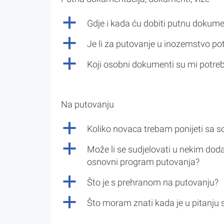
a
Gdje i kada ću dobiti putnu dokume
a
Je li za putovanje u inozemstvo po
a
Koji osobni dokumenti su mi potre
Na putovanju
a
Koliko novaca trebam ponijeti sa 
a
Može li se sudjelovati u nekim doda
osnovni program putovanja?
a
Što je s prehranom na putovanju?
a
Što moram znati kada je u pitanju 