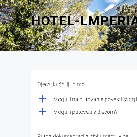
HOTEL-LMPERI
Djeca, kućni ljubimci
a
Mogu li na putovanje povesti svog
a
Mogu li putovati s djecom?
Putna dokumentacija, dokumenti, vize