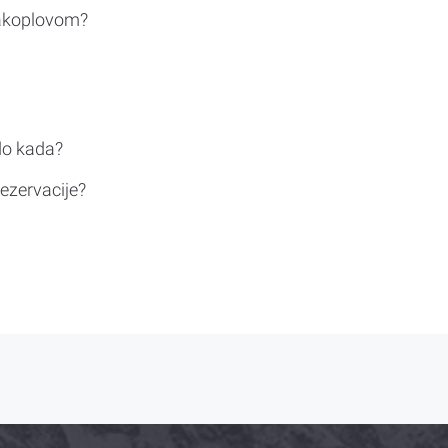
rakoplovom?
do kada?
ezervacije?