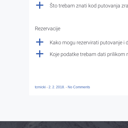
a
Što trebam znati kod putovanja z
Rezervacije
a
Kako mogu rezervirati putovanje i 
a
Koje podatke trebam dati prilikom r
tcrnicki
-
2. 2. 2018.
-
No Comments