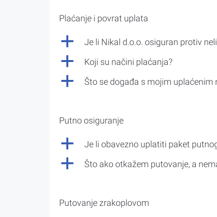
Plaćanje i povrat uplata
a
Je li Nikal d.o.o. osiguran protiv nel
a
Koji su načini plaćanja?
a
Što se događa s mojim uplaćenim 
Putno osiguranje
a
Je li obavezno uplatiti paket putno
a
Što ako otkažem putovanje, a nem
Putovanje zrakoplovom