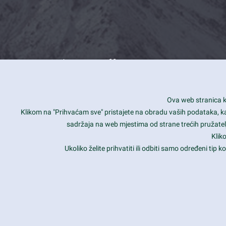
What we offer
How you can impact customers
24/7
Ova web stranica ko
Is your website user friendly?
Smar
Klikom na "Prihvaćam sve" pristajete na obradu vaših podataka, kao 
sadržaja na web mjestima od strane trećih pružatelj
Ark offers weekly stunning designs.
Unli
Klik
Why our customers love Ark?
Mobi
Ukoliko želite prihvatiti ili odbiti samo određeni tip
hat we do is all about passion
Late
Copyright 2017
FRESHFACE
© All Rights Reserved