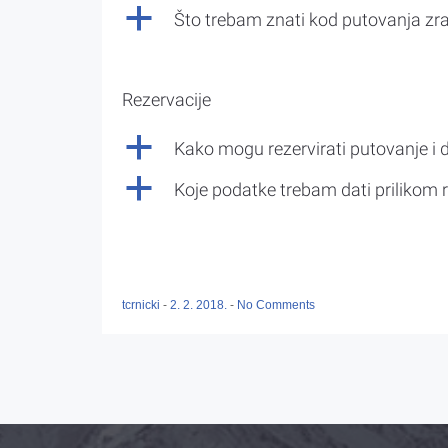
a
Što trebam znati kod putovanja z
Rezervacije
a
Kako mogu rezervirati putovanje i 
a
Koje podatke trebam dati prilikom r
tcrnicki
-
2. 2. 2018.
-
No Comments