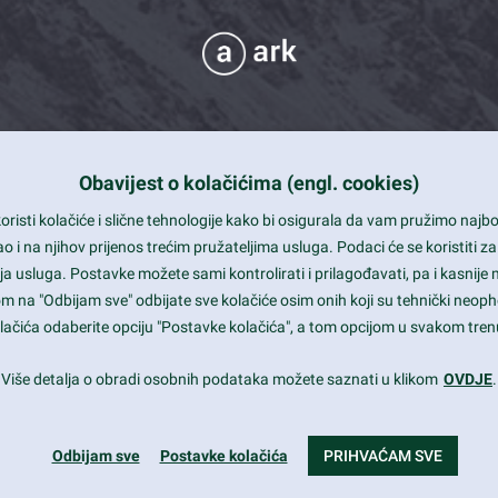
Obavijest o kolačićima (engl. cookies)
 Support
risti kolačiće i slične tehnologije kako bi osigurala da vam pružimo naj
t and beautiful design
i na njihov prijenos trećim pružateljima usluga. Podaci će se koristiti za
a usluga. Postavke možete sami kontrolirati i prilagođavati, pa i kasnije 
mited Eelements
om na "Odbijam sve" odbijate sve kolačiće osim onih koji su tehnički neoph
le ready
 kolačića odaberite opciju "Postavke kolačića", a tom opcijom u svakom trenu
st trends and much more...
Više detalja o obradi osobnih podataka možete saznati u klikom
OVDJE
.
Odbijam sve
Postavke kolačića
PRIHVAĆAM SVE