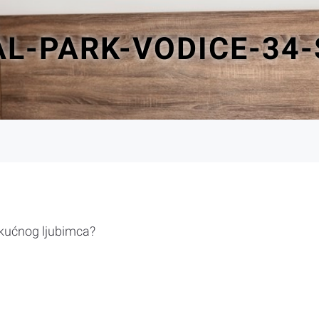
L-PARK-VODICE-34
 kućnog ljubimca?