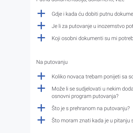
a
Gdje i kada ću dobiti putnu dokume
a
Je li za putovanje u inozemstvo po
a
Koji osobni dokumenti su mi potre
Na putovanju
a
Koliko novaca trebam ponijeti sa 
a
Može li se sudjelovati u nekim doda
osnovni program putovanja?
a
Što je s prehranom na putovanju?
a
Što moram znati kada je u pitanju 