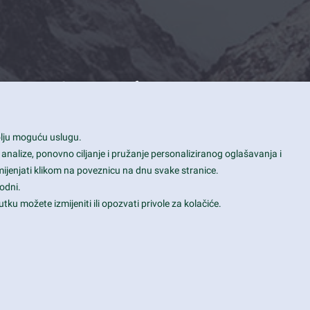
Contact Info
1600 Amphitheatre Parkway, Mountain
bolju moguću uslugu.
View, CA 94043
 analize, ponovno ciljanje i pružanje personaliziranog oglašavanja i
+1 650-253-0000
mijenjati klikom na poveznicu na dnu svake stranice.
prothemes.net@gmail.com
odni.
tku možete izmijeniti ili opozvati privole za kolačiće.
Daily: 9:00 am - 6:00 pm
Sunday: Closed
Terms & Conditions
|
Privacy & Policy