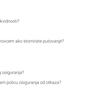
ikvidnosti?
novcem ako stornirate putovanje?
g osiguranja?
am policu osiguranja od otkaza?