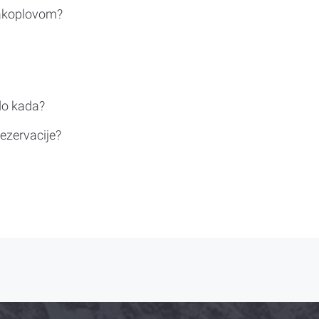
rakoplovom?
do kada?
ezervacije?