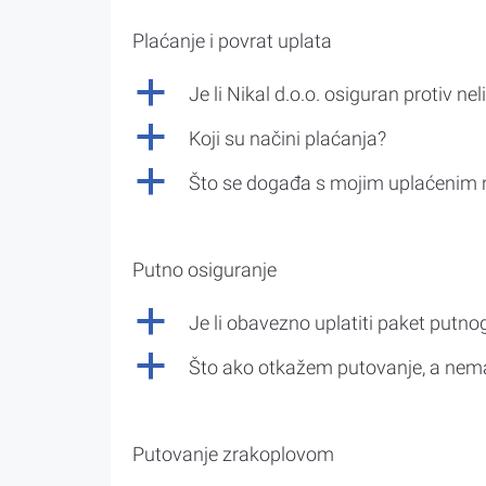
Plaćanje i povrat uplata
a
Je li Nikal d.o.o. osiguran protiv nel
a
Koji su načini plaćanja?
a
Što se događa s mojim uplaćenim 
Putno osiguranje
a
Je li obavezno uplatiti paket putno
a
Što ako otkažem putovanje, a nem
Putovanje zrakoplovom