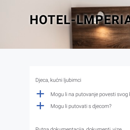
HOTEL-LMPERIA
Djeca, kućni ljubimci
a
Mogu li na putovanje povesti svog
a
Mogu li putovati s djecom?
Putna dokumentacija, dokumenti, vize