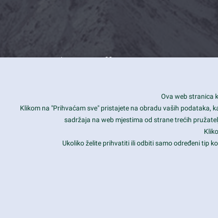
What we offer
How you can impact customers
24/7
Ova web stranica ko
Is your website user friendly?
Smar
Klikom na "Prihvaćam sve" pristajete na obradu vaših podataka, kao 
sadržaja na web mjestima od strane trećih pružatelj
Ark offers weekly stunning designs.
Unli
Klik
Why our customers love Ark?
Mobi
Ukoliko želite prihvatiti ili odbiti samo određeni tip
hat we do is all about passion
Late
Copyright 2017
FRESHFACE
© All Rights Reserved