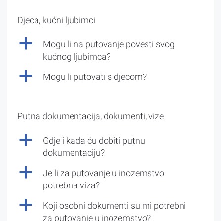
Djeca, kućni ljubimci
a
Mogu li na putovanje povesti svog
kućnog ljubimca?
a
Mogu li putovati s djecom?
Putna dokumentacija, dokumenti, vize
a
Gdje i kada ću dobiti putnu
dokumentaciju?
a
Je li za putovanje u inozemstvo
potrebna viza?
a
Koji osobni dokumenti su mi potrebni
za putovanje u inozemstvo?