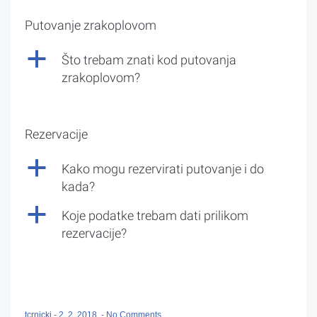
Putovanje zrakoplovom
a
Što trebam znati kod putovanja
zrakoplovom?
Rezervacije
a
Kako mogu rezervirati putovanje i do
kada?
a
Koje podatke trebam dati prilikom
rezervacije?
tcrnicki
-
2. 2. 2018.
-
No Comments