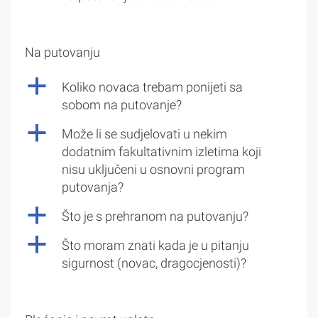
Na putovanju
a
Koliko novaca trebam ponijeti sa
sobom na putovanje?
a
Može li se sudjelovati u nekim
dodatnim fakultativnim izletima koji
nisu uključeni u osnovni program
putovanja?
a
Što je s prehranom na putovanju?
a
Što moram znati kada je u pitanju
sigurnost (novac, dragocjenosti)?