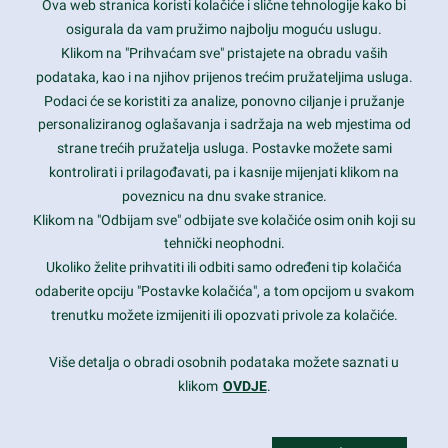
Ova web stranica koristi kolačiće i slične tehnologije kako bi
Latest trends and much more...
osigurala da vam pružimo najbolju moguću uslugu.
Klikom na "Prihvaćam sve" pristajete na obradu vaših
podataka, kao i na njihov prijenos trećim pružateljima usluga.
Contact Info
Podaci će se koristiti za analize, ponovno ciljanje i pružanje
personaliziranog oglašavanja i sadržaja na web mjestima od
strane trećih pružatelja usluga. Postavke možete sami
1600 Amphitheatre Parkway, Mountain View, CA 94043
kontrolirati i prilagođavati, pa i kasnije mijenjati klikom na
poveznicu na dnu svake stranice.
+1 650-253-0000
prothemes.net@gmail.com
Klikom na "Odbijam sve" odbijate sve kolačiće osim onih koji su
tehnički neophodni.
Daily: 9:00 am - 6:00 pm
Ukoliko želite prihvatiti ili odbiti samo određeni tip kolačića
Sunday: Closed
odaberite opciju "Postavke kolačića", a tom opcijom u svakom
trenutku možete izmijeniti ili opozvati privole za kolačiće.
Copyright 2017
FRESHFACE
© All Rights Reserved
Više detalja o obradi osobnih podataka možete saznati u
klikom
OVDJE
.