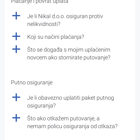
Plaćanje i povrat uplata
a
Je li Nikal d.o.o. osiguran protiv
nelikvidnosti?
a
Koji su načini plaćanja?
a
Što se događa s mojim uplaćenim
novcem ako stornirate putovanje?
Putno osiguranje
a
Je li obavezno uplatiti paket putnog
osiguranja?
a
Što ako otkažem putovanje, a
nemam policu osiguranja od otkaza?