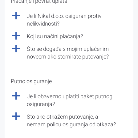
Plaćanje i povrat uplata
a
Je li Nikal d.o.o. osiguran protiv
nelikvidnosti?
a
Koji su načini plaćanja?
a
Što se događa s mojim uplaćenim
novcem ako stornirate putovanje?
Putno osiguranje
a
Je li obavezno uplatiti paket putnog
osiguranja?
a
Što ako otkažem putovanje, a
nemam policu osiguranja od otkaza?