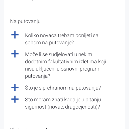
Na putovanju
a
Koliko novaca trebam ponijeti sa
sobom na putovanje?
a
Može li se sudjelovati u nekim
dodatnim fakultativnim izletima koji
nisu uključeni u osnovni program
putovanja?
a
Što je s prehranom na putovanju?
a
Što moram znati kada je u pitanju
sigurnost (novac, dragocjenosti)?