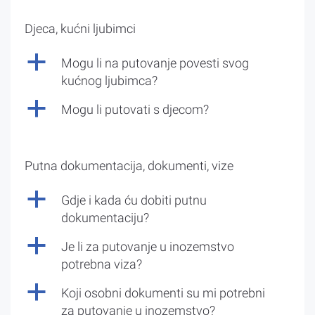
Djeca, kućni ljubimci
a
Mogu li na putovanje povesti svog
kućnog ljubimca?
a
Mogu li putovati s djecom?
Putna dokumentacija, dokumenti, vize
a
Gdje i kada ću dobiti putnu
dokumentaciju?
a
Je li za putovanje u inozemstvo
potrebna viza?
a
Koji osobni dokumenti su mi potrebni
za putovanje u inozemstvo?