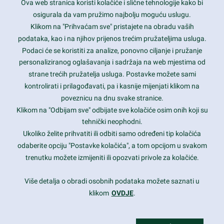
Ova web stranica koristi kolačiće i slične tehnologije kako bi
Latest trends and much more...
osigurala da vam pružimo najbolju moguću uslugu.
Klikom na "Prihvaćam sve" pristajete na obradu vaših
podataka, kao i na njihov prijenos trećim pružateljima usluga.
Contact Info
Podaci će se koristiti za analize, ponovno ciljanje i pružanje
personaliziranog oglašavanja i sadržaja na web mjestima od
strane trećih pružatelja usluga. Postavke možete sami
1600 Amphitheatre Parkway, Mountain View, CA 94043
kontrolirati i prilagođavati, pa i kasnije mijenjati klikom na
poveznicu na dnu svake stranice.
+1 650-253-0000
prothemes.net@gmail.com
Klikom na "Odbijam sve" odbijate sve kolačiće osim onih koji su
tehnički neophodni.
Daily: 9:00 am - 6:00 pm
Ukoliko želite prihvatiti ili odbiti samo određeni tip kolačića
Sunday: Closed
odaberite opciju "Postavke kolačića", a tom opcijom u svakom
trenutku možete izmijeniti ili opozvati privole za kolačiće.
Copyright 2017
FRESHFACE
© All Rights Reserved
Više detalja o obradi osobnih podataka možete saznati u
klikom
OVDJE
.