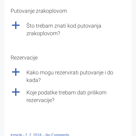
Putovanje zrakoplovom
a
Što trebam znati kod putovanja
zrakoplovom?
Rezervacije
a
Kako mogu rezervirati putovanje i do
kada?
a
Koje podatke trebam dati prilikom
rezervacije?
tcrnicki
-
2. 2. 2018.
-
No Comments