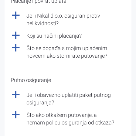
Plaćanje i povrat uplata
a
Je li Nikal d.o.o. osiguran protiv
nelikvidnosti?
a
Koji su načini plaćanja?
a
Što se događa s mojim uplaćenim
novcem ako stornirate putovanje?
Putno osiguranje
a
Je li obavezno uplatiti paket putnog
osiguranja?
a
Što ako otkažem putovanje, a
nemam policu osiguranja od otkaza?