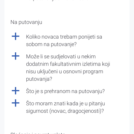
Na putovanju
a
Koliko novaca trebam ponijeti sa
sobom na putovanje?
a
Može li se sudjelovati u nekim
dodatnim fakultativnim izletima koji
nisu uključeni u osnovni program
putovanja?
a
Što je s prehranom na putovanju?
a
Što moram znati kada je u pitanju
sigurnost (novac, dragocjenosti)?