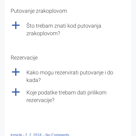
Putovanje zrakoplovom
a
Što trebam znati kod putovanja
zrakoplovom?
Rezervacije
a
Kako mogu rezervirati putovanje i do
kada?
a
Koje podatke trebam dati prilikom
rezervacije?
tcrnicki
-
2. 2. 2018.
-
No Comments