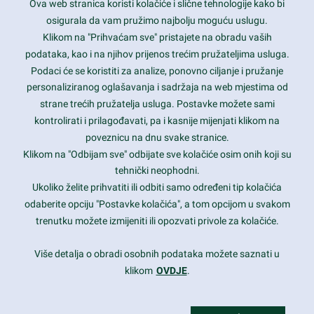
Ova web stranica koristi kolačiće i slične tehnologije kako bi
Latest trends and much more...
osigurala da vam pružimo najbolju moguću uslugu.
Klikom na "Prihvaćam sve" pristajete na obradu vaših
podataka, kao i na njihov prijenos trećim pružateljima usluga.
Contact Info
Podaci će se koristiti za analize, ponovno ciljanje i pružanje
personaliziranog oglašavanja i sadržaja na web mjestima od
strane trećih pružatelja usluga. Postavke možete sami
1600 Amphitheatre Parkway, Mountain View, CA 94043
kontrolirati i prilagođavati, pa i kasnije mijenjati klikom na
poveznicu na dnu svake stranice.
+1 650-253-0000
prothemes.net@gmail.com
Klikom na "Odbijam sve" odbijate sve kolačiće osim onih koji su
tehnički neophodni.
Daily: 9:00 am - 6:00 pm
Ukoliko želite prihvatiti ili odbiti samo određeni tip kolačića
Sunday: Closed
odaberite opciju "Postavke kolačića", a tom opcijom u svakom
trenutku možete izmijeniti ili opozvati privole za kolačiće.
Copyright 2017
FRESHFACE
© All Rights Reserved
Više detalja o obradi osobnih podataka možete saznati u
klikom
OVDJE
.