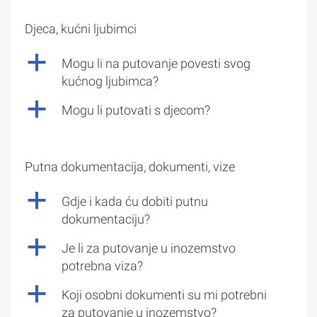
Djeca, kućni ljubimci
a
Mogu li na putovanje povesti svog
kućnog ljubimca?
a
Mogu li putovati s djecom?
Putna dokumentacija, dokumenti, vize
a
Gdje i kada ću dobiti putnu
dokumentaciju?
a
Je li za putovanje u inozemstvo
potrebna viza?
a
Koji osobni dokumenti su mi potrebni
za putovanje u inozemstvo?